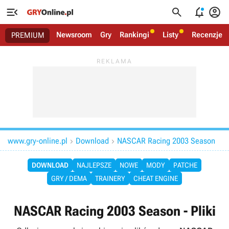




Newsroom
Gry
Rankingi
Listy
Recenzje
PREMIUM
www.gry-online.pl
Download
NASCAR Racing 2003 Season


DOWNLOAD
NAJLEPSZE
NOWE
MODY
PATCHE
GRY / DEMA
TRAINERY
CHEAT ENGINE
NASCAR Racing 2003 Season - Pliki