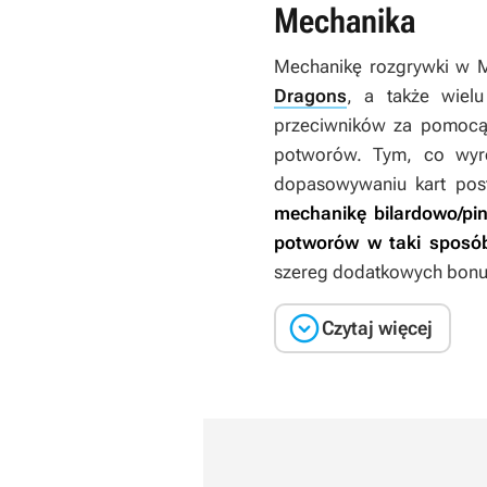
Mechanika
Mechanikę rozgrywki w
M
Dragons
, a także wiel
przeciwników za pomocą 
potworów. Tym, co wyróż
dopasowywaniu kart post
mechanikę bilardowo/pin
potworów w taki sposób,
szereg dodatkowych bonusów

Czytaj więcej