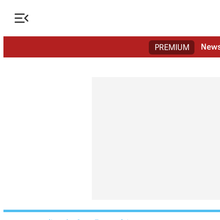

New
PREMIUM