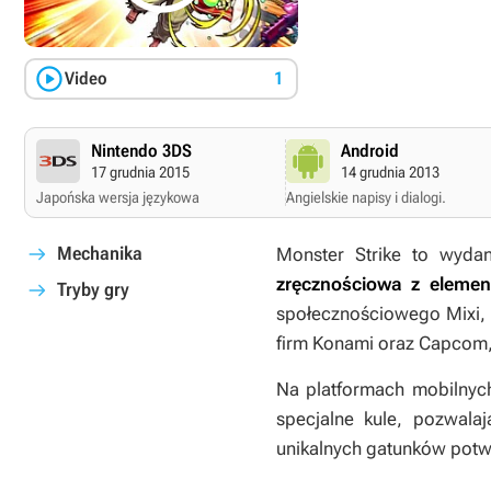

Video
1
Nintendo 3DS
Android
17 grudnia 2015
14 grudnia 2013
Japońska wersja językowa
Angielskie napisy i dialogi.
Mechanika
Monster Strike
to wyda
zręcznościowa z elemen
Tryby gry
społecznościowego Mixi,
firm Konami oraz Capcom, 
Na platformach mobilnych
specjalne kule, pozwala
unikalnych gatunków pot