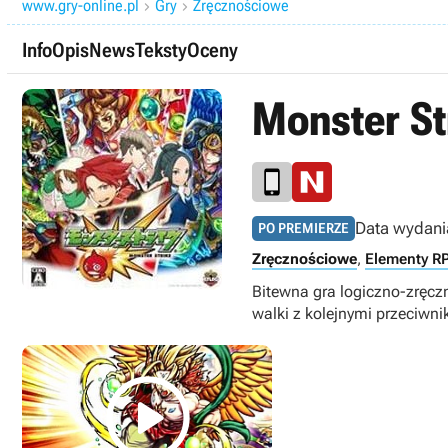
www.gry-online.pl
Gry
Zręcznościowe


Info
Opis
News
Teksty
Oceny
Monster St
Data wydani
PO PREMIERZE
Zręcznościowe
,
Elementy R
Bitewna gra logiczno-zręcz
walki z kolejnymi przeciwni
