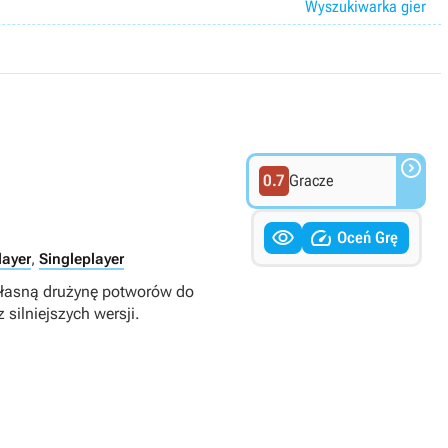
Wyszukiwarka gier

0.7
Gracze


Oceń Grę
layer
,
Singleplayer
własną drużynę potworów do
silniejszych wersji.