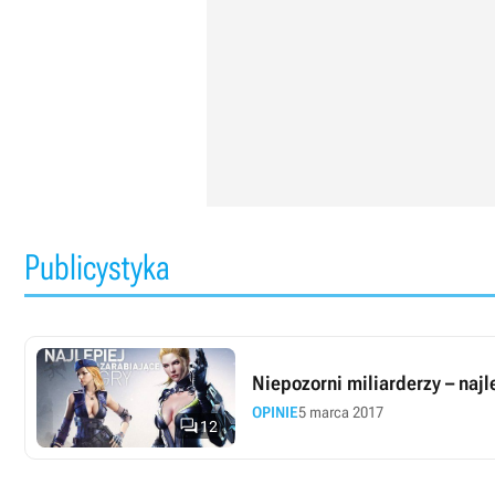
Publicystyka
Niepozorni miliarderzy – najle
OPINIE
5 marca 2017

12