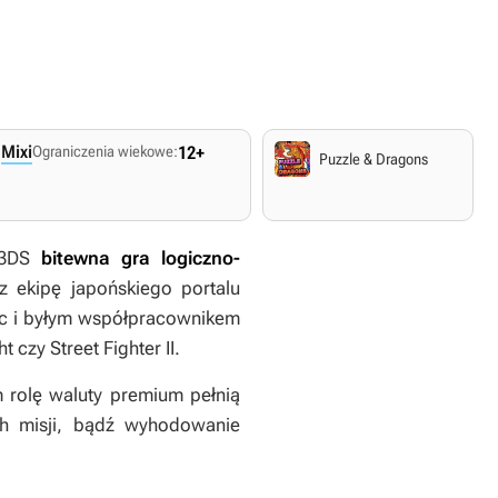
:
Mixi
Ograniczenia wiekowe:
12+
Puzzle & Dragons
i 3DS
bitewna gra logiczno-
z ekipę japońskiego portalu
ic i byłym współpracownikem
ht
czy
Street Fighter II
.
 rolę waluty premium pełnią
ych misji, bądź wyhodowanie