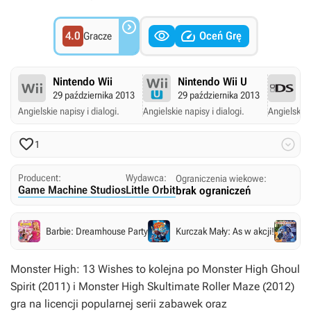



4.0
Oceń Grę
Gracze
Nintendo Wii
Nintendo Wii U
N
29 października 2013
29 października 2013
29
Angielskie napisy i dialogi.
Angielskie napisy i dialogi.
Angielskie 


1
Producent:
Wydawca:
Ograniczenia wiekowe:
Game Machine Studios
Little Orbit
brak ograniczeń
Barbie: Dreamhouse Party
Kurczak Mały: As w akcji!
Co
Monster High: 13 Wishes
to kolejna po
Monster High Ghoul
Spirit
(2011) i
Monster High Skultimate Roller Maze
(2012)
gra na licencji popularnej serii zabawek oraz