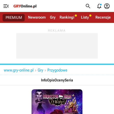




Newsroom
Gry
Rankingi
Listy
Recenzje
PREMIUM
www.gry-online.pl
Gry
Przygodowe


Info
Opis
Oceny
Seria