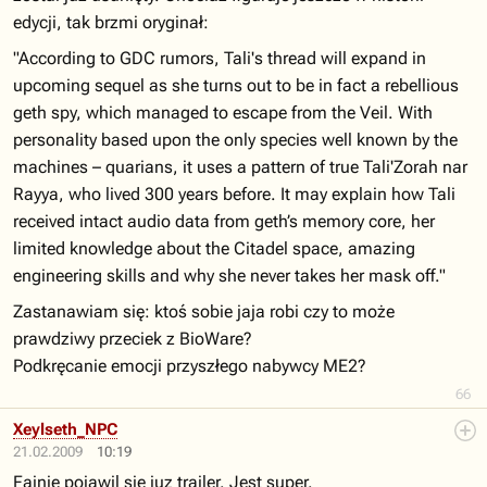
edycji, tak brzmi oryginał:
"According to GDC rumors, Tali's thread will expand in
upcoming sequel as she turns out to be in fact a rebellious
geth spy, which managed to escape from the Veil. With
personality based upon the only species well known by the
machines – quarians, it uses a pattern of true Tali'Zorah nar
Rayya, who lived 300 years before. It may explain how Tali
received intact audio data from geth’s memory core, her
limited knowledge about the Citadel space, amazing
engineering skills and why she never takes her mask off."
Zastanawiam się: ktoś sobie jaja robi czy to może
prawdziwy przeciek z BioWare?
Podkręcanie emocji przyszłego nabywcy ME2?
66
Xeylseth_NPC
21.02.2009
10:19
Fajnie pojawil sie juz trailer. Jest super.