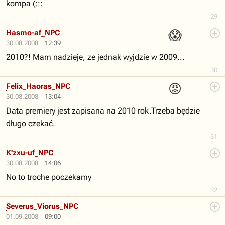
kompa (:::
29
😱
Hasmo-af_NPC
30.08.2008
12:39
2010?! Mam nadzieje, ze jednak wyjdzie w 2009...
30
😡
Felix_Haoras_NPC
30.08.2008
13:04
Data premiery jest zapisana na 2010 rok.Trzeba będzie
długo czekać.
31
K'zxu-uf_NPC
30.08.2008
14:06
No to troche poczekamy
32
Severus_Viorus_NPC
01.09.2008
09:00