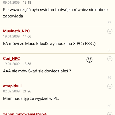
09.01.2009
13:18
Pierwsza część była świetna to dwójka również sie dobrze
zapowiada
57
Muylneth_NPC
19.01.2009
14:06
EA mówi że Mass Effect2 wychodzi na X,PC i PS3 :)
58
😍
Cori_NPC
19.01.2009
18:58
AAA nie mów Skąd sie dowiedziałeś ?
59
atmpitbull
02.02.2009
21:26
Mam nadzieję że wyjdzie w PL.
60
zanonimizowany609824