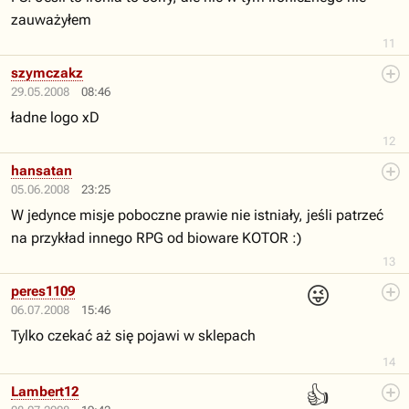
zauważyłem
11
szymczakz
29.05.2008
08:46
ładne logo xD
12
hansatan
05.06.2008
23:25
W jedynce misje poboczne prawie nie istniały, jeśli patrzeć
na przykład innego RPG od bioware KOTOR :)
13
😜
peres1109
06.07.2008
15:46
Tylko czekać aż się pojawi w sklepach
14
👍
Lambert12