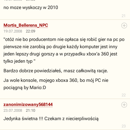
no moze wyskoczy w 2010
21
Mortis_Bellerens_NPC
19.07.2008
22:09
"otóż nie bo producentom nie opłaca się robić gier na pc po
pierwsze nie zarobią po drugie każdy komputer jest inny
jeden lepszy drugi gorszy a w przypadku xbox'a 360 jest
tylko jeden typ "
Bardzo dobrze powiedziałeś, masz całkowitą racje.
Ja wole konsole, mojego xboxa 360, bo mój PC nie
pociągną by Mario:D
22
zanonimizowany568144
23.07.2008
21:10
Jedynka świetna !!! Czekam z niecierpliwością
23