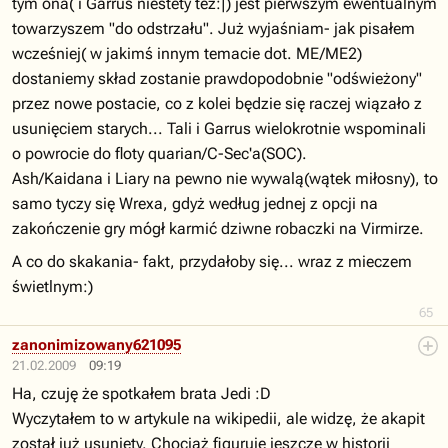
tym ona( i Garrus niestety też:|) jest pierwszym ewentualnym
towarzyszem "do odstrzału". Już wyjaśniam- jak pisałem
wcześniej( w jakimś innym temacie dot. ME/ME2)
dostaniemy skład zostanie prawdopodobnie "odświeżony"
przez nowe postacie, co z kolei będzie się raczej wiązało z
usunięciem starych... Tali i Garrus wielokrotnie wspominali
o powrocie do floty quarian/C-Sec'a(SOC).
Ash/Kaidana i Liary na pewno nie wywalą(wątek miłosny), to
samo tyczy się Wrexa, gdyż według jednej z opcji na
zakończenie gry mógł karmić dziwne robaczki na Virmirze.
A co do skakania- fakt, przydałoby się... wraz z mieczem
świetlnym:)
65
zanonimizowany621095
21.02.2009
09:19
Ha, czuję że spotkałem brata Jedi :D
Wyczytałem to w artykule na wikipedii, ale widzę, że akapit
został już usunięty. Chociaż figuruje jeszcze w historii