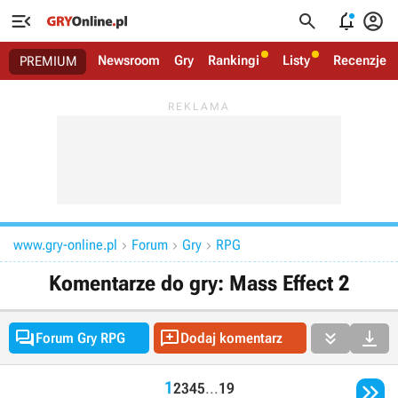




Newsroom
Gry
Rankingi
Listy
Recenzje
PREMIUM
www.gry-online.pl
Forum
Gry
RPG



Komentarze do gry: Mass Effect 2




Forum Gry RPG
Dodaj komentarz

1
2
3
4
5
...
19