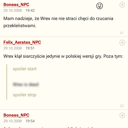
😜
Boneas_NPC
29.10.2008
19:42
Mam nadzieje, że Wrex nie nie straci chęci do rzucania
przekleństwami.
41
Felix_Aeratas_NPC
29.10.2008
19:51
Wrex klął siarczyście jedynie w polskiej wersji gry. Poza tym:
spoiler start
Wrex is dead
spoiler stop
42
Boneas_NPC
29.10.2008
19:54