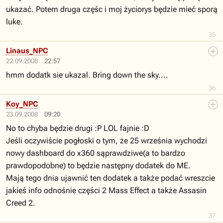
ukazać. Potem druga częśc i moj życiorys będzie mieć sporą
luke.
35
Linaus_NPC
22.09.2008
22:57
hmm dodatk sie ukazal. Bring down the sky....
36
Koy_NPC
23.09.2008
09:20
No to chyba będzie drugi :P LOL fajnie :D
Jeśli oczywiście pogłoski o tym, że 25 września wychodzi
nowy dashboard do x360 sąprawdziwe(a to bardzo
prawdopodobne) to będzie następny dodatek do ME.
Mają tego dnia ujawnić ten dodatek a także podać wreszcie
jakieś info odnośnie części 2 Mass Effect a także Assasin
Creed 2.
37