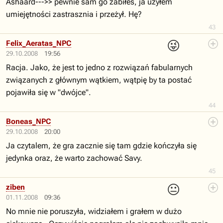
Ashaard--->> pewnie sam go zabiłeś, ja użyłem
umiejętności zastrasznia i przeżył. Hę?
43
😜
Felix_Aeratas_NPC
29.10.2008
19:56
Racja. Jako, że jest to jedno z rozwiązań fabularnych
związanych z głównym wątkiem, wątpię by ta postać
pojawiła się w "dwójce".
44
Boneas_NPC
29.10.2008
20:00
Ja czytalem, że gra zacznie się tam gdzie kończyła się
jedynka oraz, że warto zachować Savy.
45
😐
ziben
01.11.2008
09:36
No mnie nie poruszyła, widziałem i grałem w dużo