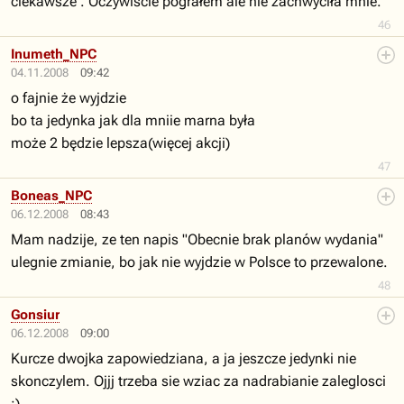
ciekawsze . Oczywiście pograłem ale nie zachwyciła mnie.
46
Inumeth_NPC
04.11.2008
09:42
o fajnie że wyjdzie
bo ta jedynka jak dla mniie marna była
może 2 będzie lepsza(więcej akcji)
47
Boneas_NPC
06.12.2008
08:43
Mam nadzije, ze ten napis "Obecnie brak planów wydania"
ulegnie zmianie, bo jak nie wyjdzie w Polsce to przewalone.
48
Gonsiur
06.12.2008
09:00
Kurcze dwojka zapowiedziana, a ja jeszcze jedynki nie
skonczylem. Ojjj trzeba sie wziac za nadrabianie zaleglosci
;).