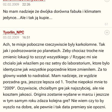
02.02.2009
22:26
No mam nadzieje że dwójka dorówna fabuła i klimatem
jedynce...Ale i tak ją kupie...
61
Tyorlin_NPC
03.02.2009
16:51
Ach, te misje poboczne rzeczywiscie byly karkolomne. Tak
jak i podrozowanie po planetach. Zeby chociaz troche nie
zmienic lokacji to szczyt wszystkiego :/ Rzygac mi sie
chcialo jak wlazilem po raz setny do laboratorium, ktore bylo
identyczne jak wszystkie poprzednie ktore zmienilem. Za to
glowny watek to nadrabial. Mam nadzieje, ze wyjdzie
porzadna gra, jeszcze lepsza od 1. Troche niepokoi mnie to
"2009". Oczywiscie, chcialbym gre jak najszybciej, ale nie
kosztem jakosci. Origins zostanie wydane w marcu i jeszcze
w tym samym roku zdaza kolejna gre? Nie wiem czy to by
wyszlo na dobre, ale pewnie i tak data premiery sie opozni.