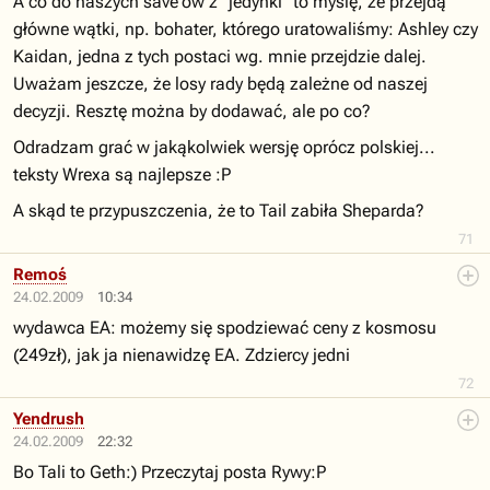
A co do naszych save'ów z "jedynki" to myślę, że przejdą
główne wątki, np. bohater, którego uratowaliśmy: Ashley czy
Kaidan, jedna z tych postaci wg. mnie przejdzie dalej.
Uważam jeszcze, że losy rady będą zależne od naszej
decyzji. Resztę można by dodawać, ale po co?
Odradzam grać w jakąkolwiek wersję oprócz polskiej...
teksty Wrexa są najlepsze :P
A skąd te przypuszczenia, że to Tail zabiła Sheparda?
71
Remoś
24.02.2009
10:34
wydawca EA: możemy się spodziewać ceny z kosmosu
(249zł), jak ja nienawidzę EA. Zdziercy jedni
72
Yendrush
24.02.2009
22:32
Bo Tali to Geth:) Przeczytaj posta Rywy:P