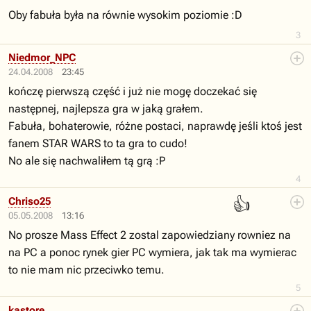
Oby fabuła była na równie wysokim poziomie :D
3
Niedmor_NPC
24.04.2008
23:45
kończę pierwszą część i już nie mogę doczekać się
następnej, najlepsza gra w jaką grałem.
Fabuła, bohaterowie, różne postaci, naprawdę jeśli ktoś jest
fanem STAR WARS to ta gra to cudo!
No ale się nachwaliłem tą grą :P
4
👍
Chriso25
05.05.2008
13:16
No prosze Mass Effect 2 zostal zapowiedziany rowniez na
na PC a ponoc rynek gier PC wymiera, jak tak ma wymierac
to nie mam nic przeciwko temu.
5
kastore