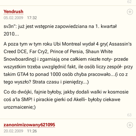
62
Yendrush
05.02.2009
17:32
sv3n": już jest wstępnie zapowiedziana na 1. kwartał
2010...
A poza tym w tym roku Ubi Montreal wydał 4 gry( Assassin's
Creed DCE, Far Cry2, Prince of Persia, Shaun White
Snowboarding) i zgarniają one całkiem niezłe noty- przede
wszystkim trzeba uwzględnić fakt, ile osób liczy zespół- przy
takim GTA4 to ponad 1000 osób chyba pracowało...(i co z
tego wyszło? Strata czasu i pieniędzy...)
Co do dwójki, fajnie byłoby, jakby dodali walki w kosmosie
coś a'la SMP! i pirackie gierki od Akelli- byłoby ciekawe
urozmaicenie;)
63
zanonimizowany621095
20.02.2009
11:26