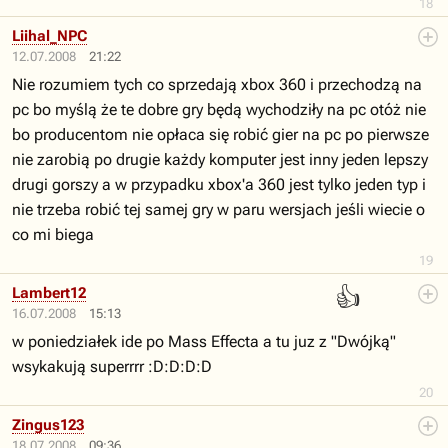
18
Liihal_NPC
12.07.2008
21:22
Nie rozumiem tych co sprzedają xbox 360 i przechodzą na
pc bo myślą że te dobre gry będą wychodziły na pc otóż nie
bo producentom nie opłaca się robić gier na pc po pierwsze
nie zarobią po drugie każdy komputer jest inny jeden lepszy
drugi gorszy a w przypadku xbox'a 360 jest tylko jeden typ i
nie trzeba robić tej samej gry w paru wersjach jeśli wiecie o
co mi biega
19
👍
Lambert12
16.07.2008
15:13
w poniedziałek ide po Mass Effecta a tu juz z "Dwójką"
wsykakują superrrr :D:D:D:D
20
Zingus123
18.07.2008
09:36