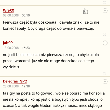
26
👍
WreXX
03.08.2008
00:10
Pierwsza część była doskonała i dawała znaki, że to nie
koniec fabuły. Oby druga część dorównała pierwszej.
27
jah^^
18.08.2008
16:23
no jesli bedzie lepsza niz pierwsza czesc, to chyle czola
przed tworcami. juz sie nie moge doczekac co z tego
wyjdzie :>
28
Deledras_NPC
23.08.2008
12:38
taa gry na pceta to to gówno . wole se pograc ma konsoli a
nie na kompie . komp jest dla bogatych typó jesli chodzi o
czesci (: a tak wogile Godsmackxyz musisz miec słąbego