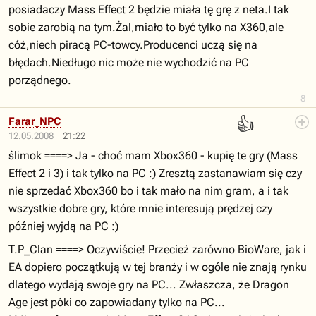
posiadaczy Mass Effect 2 będzie miała tę grę z neta.I tak
sobie zarobią na tym.Żal,miało to być tylko na X360,ale
cóż,niech piracą PC-towcy.Producenci uczą się na
błędach.Niedługo nic może nie wychodzić na PC
porządnego.
8
👍
Farar_NPC
12.05.2008
21:22
ślimok ====> Ja - choć mam Xbox360 - kupię te gry (Mass
Effect 2 i 3) i tak tylko na PC :) Zresztą zastanawiam się czy
nie sprzedać Xbox360 bo i tak mało na nim gram, a i tak
wszystkie dobre gry, które mnie interesują prędzej czy
później wyjdą na PC :)
T.P_Clan ====> Oczywiście! Przecież zarówno BioWare, jak i
EA dopiero początkują w tej branży i w ogóle nie znają rynku
dlatego wydają swoje gry na PC... Zwłaszcza, że Dragon
Age jest póki co zapowiadany tylko na PC...