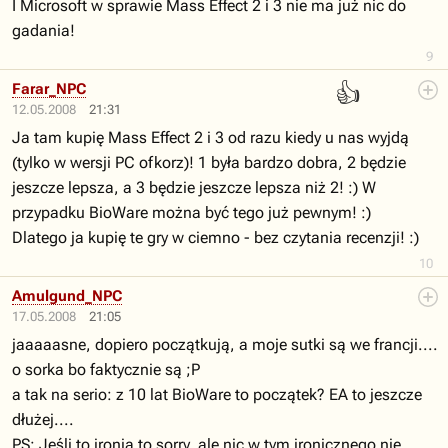
I Microsoft w sprawie Mass Effect 2 i 3 nie ma już nic do
gadania!
9
👍
Farar_NPC
12.05.2008
21:31
Ja tam kupię Mass Effect 2 i 3 od razu kiedy u nas wyjdą
(tylko w wersji PC ofkorz)! 1 była bardzo dobra, 2 będzie
jeszcze lepsza, a 3 będzie jeszcze lepsza niż 2! :) W
przypadku BioWare można być tego już pewnym! :)
Dlatego ja kupię te gry w ciemno - bez czytania recenzji! :)
10
Amulgund_NPC
17.05.2008
21:05
jaaaaasne, dopiero początkują, a moje sutki są we francji....
o sorka bo faktycznie są ;P
a tak na serio: z 10 lat BioWare to początek? EA to jeszcze
dłużej....
PS: Jeśli to ironia to sorry, ale nic w tym ironicznego nie