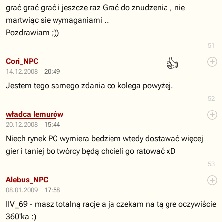
grać grać grać i jeszcze raz Grać do znudzenia , nie
martwiąc sie wymaganiami ..
Pozdrawiam ;))
51
👍
Cori_NPC
14.12.2008
20:49
Jestem tego samego zdania co kolega powyżej.
52
władca lemurów
20.12.2008
15:44
Niech rynek PC wymiera bedziem wtedy dostawać więcej
gier i taniej bo twórcy będą chcieli go ratować xD
53
Alebus_NPC
08.01.2009
17:58
IIV_69 - masz totalną racje a ja czekam na tą gre oczywiście
360'ka :)