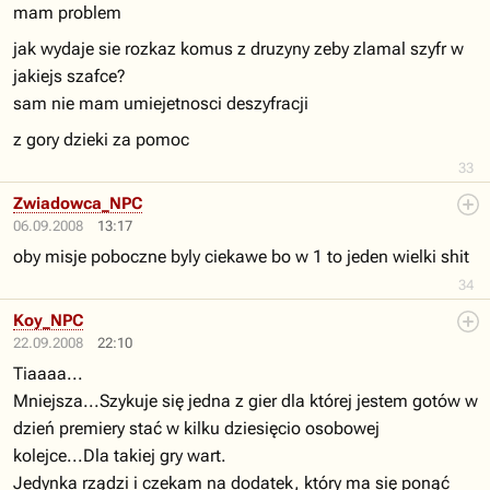
mam problem
jak wydaje sie rozkaz komus z druzyny zeby zlamal szyfr w
jakiejs szafce?
sam nie mam umiejetnosci deszyfracji
z gory dzieki za pomoc
33
Zwiadowca_NPC
06.09.2008
13:17
oby misje poboczne byly ciekawe bo w 1 to jeden wielki shit
34
Koy_NPC
22.09.2008
22:10
Tiaaaa...
Mniejsza...Szykuje się jedna z gier dla której jestem gotów w
dzień premiery stać w kilku dziesięcio osobowej
kolejce...Dla takiej gry wart.
Jedynka rządzi i czekam na dodatek, który ma się ponąć