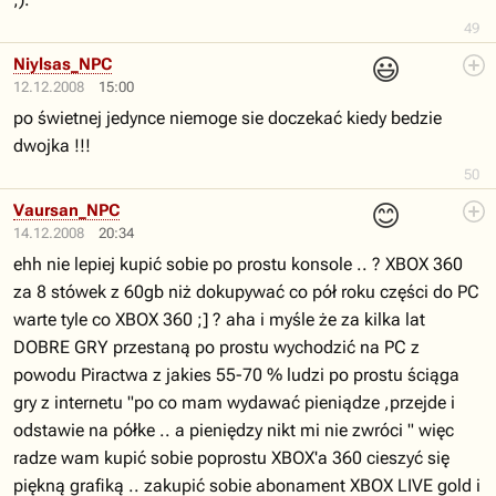
49
😃
Niylsas_NPC
12.12.2008
15:00
po świetnej jedynce niemoge sie doczekać kiedy bedzie
dwojka !!!
50
😊
Vaursan_NPC
14.12.2008
20:34
ehh nie lepiej kupić sobie po prostu konsole .. ? XBOX 360
za 8 stówek z 60gb niż dokupywać co pół roku części do PC
warte tyle co XBOX 360 ;] ? aha i myśle że za kilka lat
DOBRE GRY przestaną po prostu wychodzić na PC z
powodu Piractwa z jakies 55-70 % ludzi po prostu ściąga
gry z internetu "po co mam wydawać pieniądze ,przejde i
odstawie na półke .. a pieniędzy nikt mi nie zwróci " więc
radze wam kupić sobie poprostu XBOX'a 360 cieszyć się
piękną grafiką .. zakupić sobie abonament XBOX LIVE gold i