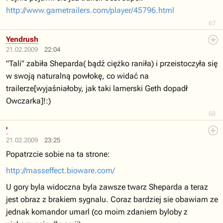
http://www.gametrailers.com/player/45796.html
67
Yendrush
21.02.2009
22:04
"Tali" zabiła Sheparda( bądź ciężko raniła) i przeistoczyła się
w swoją naturalną powłokę, co widać na
trailerze[wyjaśniałoby, jak taki lamerski Geth dopadł
Owczarka]!:)
68
'
21.02.2009
23:25
Popatrzcie sobie na ta strone:
http://masseffect.bioware.com/
U gory byla widoczna byla zawsze twarz Sheparda a teraz
jest obraz z brakiem sygnalu. Coraz bardziej sie obawiam ze
jednak komandor umarl (co moim zdaniem byloby z