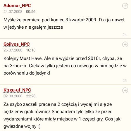
Adornar_NPC
24.07.2008
00:56
Myśle że premiera pod koniec 3 kwartał 2009 :D a ja nawet
w jedynke nie grałęm jeszcze
24
Goilvos_NPC
26.07.2008
16:18
Kolejny Must Have. Ale nie wyjdzie przed 2010r, chyba, że
na X-box-a. Ciekaw tylko jestem co nowego w nim będzie w
porównaniu do jedynki
25
K'zxu-uf_NPC
02.08.2008
22:28
Za szybo zaczeli prace na 2 częścią i wydaj mi się że
będziemy grali również Shepardem tyle tylko że przed
wydarzeniami które miały miejsce w 1 częsci gry. Coś jak
gwiezdne wojny ;]