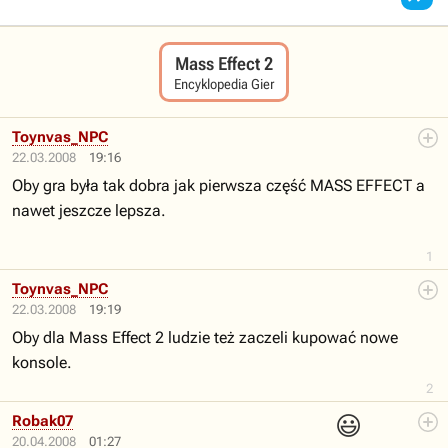
Mass Effect 2
Encyklopedia Gier
Toynvas_NPC
22.03.2008
19:16
Oby gra była tak dobra jak pierwsza część MASS EFFECT a
nawet jeszcze lepsza.
1
Toynvas_NPC
22.03.2008
19:19
Oby dla Mass Effect 2 ludzie też zaczeli kupować nowe
konsole.
2
😃
Robak07
20.04.2008
01:27