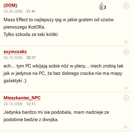
👍
(DOM)
24.09.2008
21:41
Mass Effect to najlepszy rpg w jakie gralem od czsów
pierwszego KotORa.
Tylko szkoda ze taki krótki
38
szymczakz
06.10.2008
20:37
ech... tym PC wbijają sobie nóż w plecy... niech zrobią tak
jak w jedynce na PC, że bez dobrego cracka nie ma mapy
galaktyki :)
39
Mieszkaniec_NPC
20.10.2008
12:11
Jedynka bardzo mi sie podobala, mam nadzieje ze
podobnie bedzie z dwojka.
40