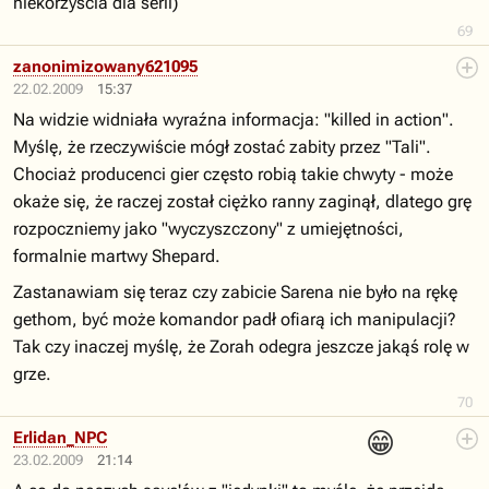
niekorzyscia dla serii)
69
zanonimizowany621095
22.02.2009
15:37
Na widzie widniała wyraźna informacja: "killed in action".
Myślę, że rzeczywiście mógł zostać zabity przez "Tali".
Chociaż producenci gier często robią takie chwyty - może
okaże się, że raczej został ciężko ranny zaginął, dlatego grę
rozpoczniemy jako "wyczyszczony" z umiejętności,
formalnie martwy Shepard.
Zastanawiam się teraz czy zabicie Sarena nie było na rękę
gethom, być może komandor padł ofiarą ich manipulacji?
Tak czy inaczej myślę, że Zorah odegra jeszcze jakąś rolę w
grze.
70
😁
Erlidan_NPC
23.02.2009
21:14