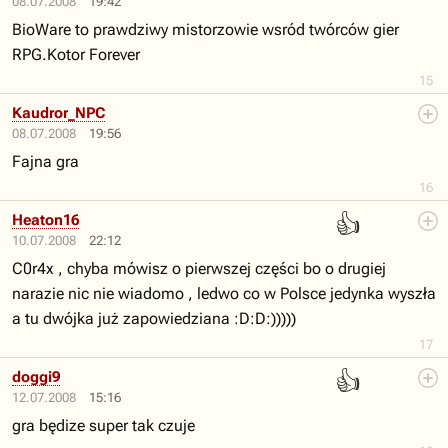
08.07.2008
19:42
BioWare to prawdziwy mistorzowie wsród twórców gier
RPG.Kotor Forever
15
Kaudror_NPC
08.07.2008
19:56
Fajna gra
16
👍
Heaton16
10.07.2008
22:12
C0r4x , chyba mówisz o pierwszej części bo o drugiej
narazie nic nie wiadomo , ledwo co w Polsce jedynka wyszła
a tu dwójka już zapowiedziana :D:D:)))))
17
👍
doggi9
12.07.2008
15:16
gra będize super tak czuje