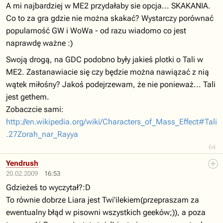
A mi najbardziej w ME2 przydałaby sie opcja... SKAKANIA.
Co to za gra gdzie nie można skakać? Wystarczy porównać
popularność GW i WoWa - od razu wiadomo co jest
naprawdę ważne :)
Swoją drogą, na GDC podobno były jakieś plotki o Tali w
ME2. Zastanawiacie się czy będzie można nawiązać z nią
wątek miłośny? Jakoś podejrzewam, że nie ponieważ... Tali
jest gethem.
Zobaczcie sami:
http://en.wikipedia.org/wiki/Characters_of_Mass_Effect#Tali
.27Zorah_nar_Rayya
64
Yendrush
20.02.2009
16:53
Gdzieżeś to wyczytał?:D
To równie dobrze Liara jest Twi'ilekiem(przepraszam za
ewentualny błąd w pisowni wszystkich geeków;)), a poza