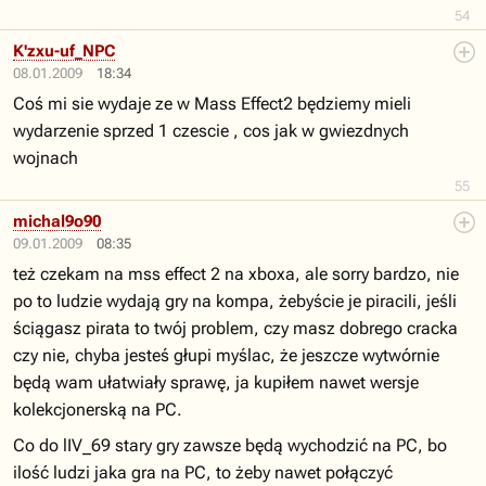
54
K'zxu-uf_NPC
08.01.2009
18:34
Coś mi sie wydaje ze w Mass Effect2 będziemy mieli
wydarzenie sprzed 1 czescie , cos jak w gwiezdnych
wojnach
55
michal9o90
09.01.2009
08:35
też czekam na mss effect 2 na xboxa, ale sorry bardzo, nie
po to ludzie wydają gry na kompa, żebyście je piracili, jeśli
ściągasz pirata to twój problem, czy masz dobrego cracka
czy nie, chyba jesteś głupi myślac, że jeszcze wytwórnie
będą wam ułatwiały sprawę, ja kupiłem nawet wersje
kolekcjonerską na PC.
Co do lIV_69 stary gry zawsze będą wychodzić na PC, bo
ilość ludzi jaka gra na PC, to żeby nawet połączyć