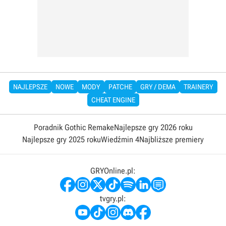
NAJLEPSZE
NOWE
MODY
PATCHE
GRY / DEMA
TRAINERY
CHEAT ENGINE
Poradnik Gothic Remake
Najlepsze gry 2026 roku
Najlepsze gry 2025 roku
Wiedźmin 4
Najbliższe premiery
GRYOnline.pl:
tvgry.pl: