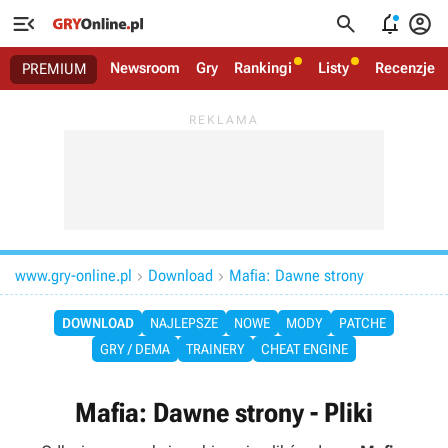




Newsroom
Gry
Rankingi
Listy
Recenzje
PREMIUM
www.gry-online.pl
Download
Mafia: Dawne strony


DOWNLOAD
NAJLEPSZE
NOWE
MODY
PATCHE
GRY / DEMA
TRAINERY
CHEAT ENGINE
Mafia: Dawne strony - Pliki