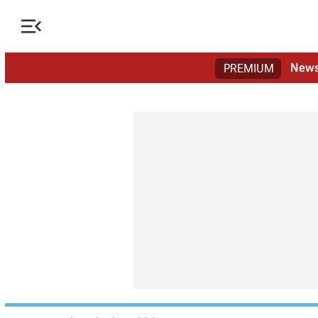

New
PREMIUM