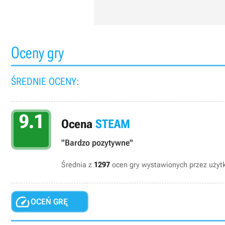
Oceny gry
ŚREDNIE OCENY:
9.1
Ocena
STEAM
"Bardzo pozytywne"
Średnia z
1297
ocen gry wystawionych przez uży

OCEŃ GRĘ