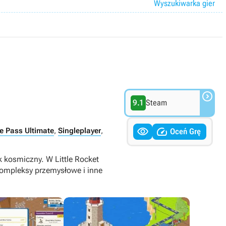
Wyszukiwarka gier

9.1
Steam


 Pass Ultimate
,
Singleplayer
,
Oceń Grę
k kosmiczny. W Little Rocket
kompleksy przemysłowe i inne