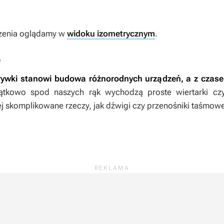
enia oglądamy w
widoku izometrycznym
.
e
rywki stanowi budowa różnorodnych urządzeń, a z czas
ątkowo spod naszych rąk wychodzą proste wiertarki cz
j skomplikowane rzeczy, jak dźwigi czy przenośniki taśmow