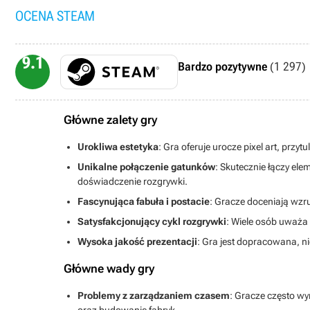
OCENA STEAM
9.1
Bardzo pozytywne
(1 297)
Główne zalety gry
Urokliwa estetyka
: Gra oferuje urocze pixel art, prz
Unikalne połączenie gatunków
: Skutecznie łączy ele
doświadczenie rozgrywki.
Fascynująca fabuła i postacie
: Gracze doceniają wzr
Satysfakcjonujący cykl rozgrywki
: Wiele osób uważa 
Wysoka jakość prezentacji
: Gra jest dopracowana, n
Główne wady gry
Problemy z zarządzaniem czasem
: Gracze często wy