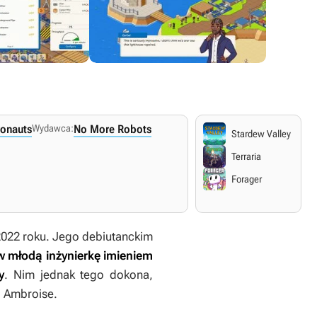
ronauts
Wydawca:
No More Robots
Stardew Valley
2025
Terraria
Forager
 2022 roku. Jego debiutanckim
w młodą inżynierkę imieniem
y
. Nim jednak tego dokona,
. Ambroise.