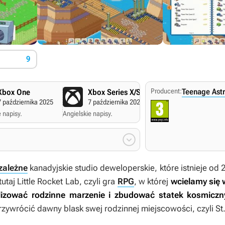
9
Producent:
Teenage Ast
Xbox One
Xbox Series X/S
PC Windows
7 października 2025
7 października 2025
7 października 
 napisy.
Angielskie napisy.
Angielskie napisy.

zależne
kanadyjskie studio deweloperskie, które istnieje od
tutaj
Little Rocket Lab
, czyli gra
RPG
, w której
wcielamy się 
lizować rodzinne marzenie i zbudować statek kosmiczn
rzywrócić dawny blask swej rodzinnej miejscowości, czyli St