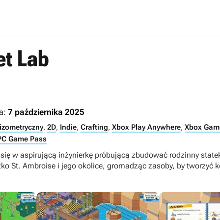
et Lab
a:
7 października 2025
izometryczny
,
2D
,
Indie
,
Crafting
,
Xbox Play Anywhere
,
Xbox Game
PC Game Pass
się w aspirującą inżynierkę próbującą zbudować rodzinny state
o St. Ambroise i jego okolice, gromadząc zasoby, by tworzyć 