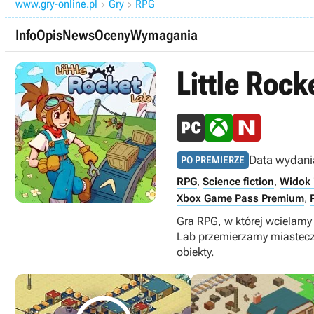
www.gry-online.pl
Gry
RPG


Info
Opis
News
Oceny
Wymagania
Little Rock
Data wydani
PO PREMIERZE
RPG
,
Science fiction
,
Widok 
Xbox Game Pass Premium
,
Gra RPG, w której wcielamy 
Lab przemierzamy miasteczk
obiekty.