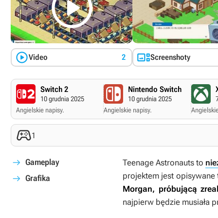



Video
2
Screenshoty
Switch 2
Nintendo Switch
10 grudnia 2025
10 grudnia 2025
Angielskie napisy.
Angielskie napisy.
Angielskie

1
Gameplay
Teenage Astronauts to
nie
projektem jest opisywane 
Grafika
Morgan, próbującą zrea
najpierw będzie musiała p