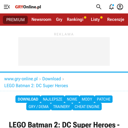




Newsroom
Gry
Rankingi
Listy
Recenzje
PREMIUM
www.gry-online.pl
Download


LEGO Batman 2: DC Super Heroes
DOWNLOAD
NAJLEPSZE
NOWE
MODY
PATCHE
GRY / DEMA
TRAINERY
CHEAT ENGINE
LEGO Batman 2: DC Super Heroes -