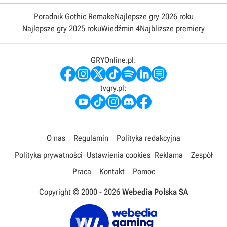
Poradnik Gothic Remake
Najlepsze gry 2026 roku
Najlepsze gry 2025 roku
Wiedźmin 4
Najbliższe premiery
GRYOnline.pl:
tvgry.pl:
O nas
Regulamin
Polityka redakcyjna
Polityka prywatności
Ustawienia cookies
Reklama
Zespół
Praca
Kontakt
Pomoc
Copyright © 2000 -
2026
Webedia Polska SA