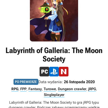
Labyrinth of Galleria: The Moon
Society
Data wydania:
26 listopada 2020
PO PREMIERZE
RPG
,
FPP
,
Fantasy
,
Turowe
,
Dungeon crawler
,
jRPG
,
Singleplayer
Labyrinth of Galleria: The Moon Society to gra jRPG typu
dungeon crawler. Podczas zabawy przemierzamy wielkie