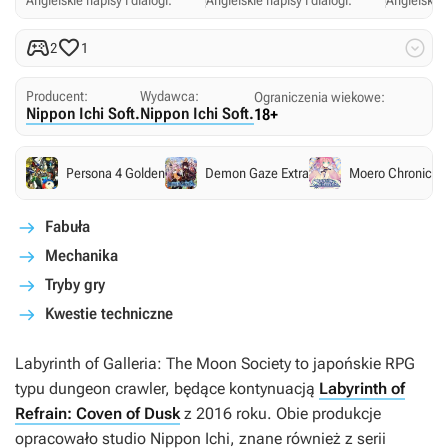
Angielskie napisy i dialogi.
Angielskie napisy i dialogi.
Angielskie 



2
1
Producent:
Wydawca:
Ograniczenia wiekowe:
Nippon Ichi Soft.
Nippon Ichi Soft.
18+
Persona 4 Golden
Demon Gaze Extra
Moero Chronicle
Fabuła
Mechanika
Tryby gry
Kwestie techniczne
Labyrinth of Galleria: The Moon Society
to japońskie RPG
typu dungeon crawler, będące kontynuacją
Labyrinth of
Refrain: Coven of Dusk
z 2016 roku. Obie produkcje
opracowało studio Nippon Ichi, znane również z serii