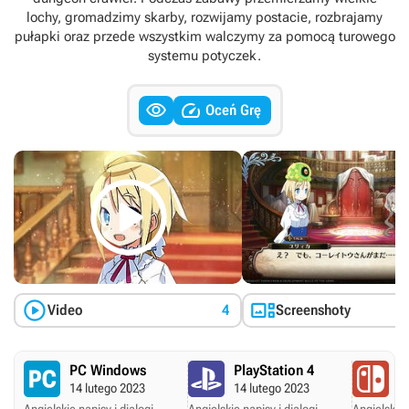
lochy, gromadzimy skarby, rozwijamy postacie, rozbrajamy
pułapki oraz przede wszystkim walczymy za pomocą turowego
systemu potyczek.


Oceń Grę



Video
4
Screenshoty
PC Windows
PlayStation 4
N
14 lutego 2023
14 lutego 2023
14