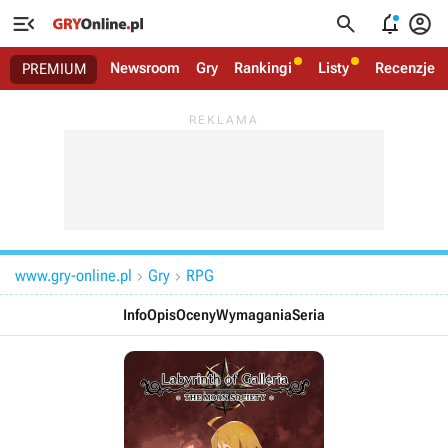




Newsroom
Gry
Rankingi
Listy
Recenzje
PREMIUM
www.gry-online.pl
Gry
RPG


Info
Opis
Oceny
Wymagania
Seria