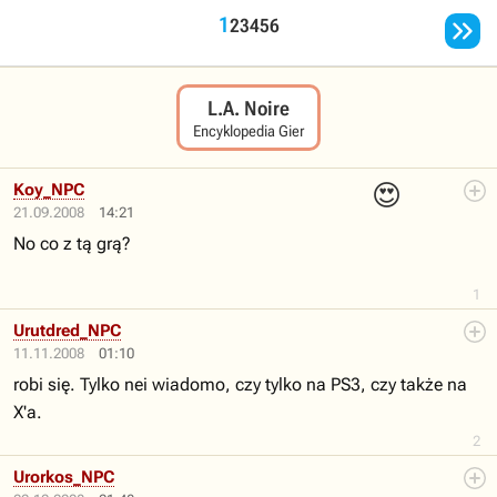

1
2
3
4
5
6
L.A. Noire
Encyklopedia Gier
😍
Koy_NPC
21.09.2008
14:21
No co z tą grą?
1
Urutdred_NPC
11.11.2008
01:10
robi się. Tylko nei wiadomo, czy tylko na PS3, czy także na
X'a.
2
Urorkos_NPC