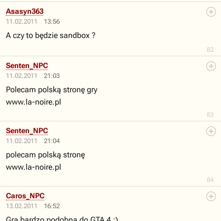
Asasyn363
11.02.2011
13:56
A czy to będzie sandbox ?
82
Senten_NPC
11.02.2011
21:03
Polecam polską stronę gry
www.la-noire.pl
83
Senten_NPC
11.02.2011
21:04
polecam polską stronę
www.la-noire.pl
84
Caros_NPC
13.02.2011
16:52
Gra bardzo podobna do GTA 4 :)