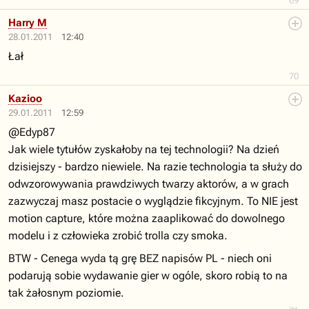
69
Harry M
28.01.2011
12:40
Łał
70
Kazioo
29.01.2011
12:59
@Edyp87
Jak wiele tytułów zyskałoby na tej technologii? Na dzień
dzisiejszy - bardzo niewiele. Na razie technologia ta służy do
odwzorowywania prawdziwych twarzy aktorów, a w grach
zazwyczaj masz postacie o wyglądzie fikcyjnym. To NIE jest
motion capture, które można zaaplikować do dowolnego
modelu i z człowieka zrobić trolla czy smoka.
BTW - Cenega wyda tą grę BEZ napisów PL - niech oni
podarują sobie wydawanie gier w ogóle, skoro robią to na
tak żałosnym poziomie.