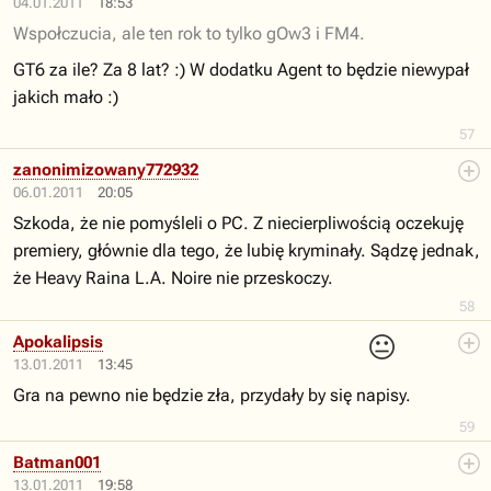
04.01.2011
18:53
Wspołczucia, ale ten rok to tylko gOw3 i
FM4
.
GT6 za ile? Za 8 lat? :) W dodatku Agent to będzie niewypał
jakich mało :)
57
zanonimizowany772932
06.01.2011
20:05
Szkoda, że nie pomyśleli o PC. Z niecierpliwością oczekuję
premiery, głównie dla tego, że lubię kryminały. Sądzę jednak,
że Heavy Raina L.A. Noire nie przeskoczy.
58
😐
Apokalipsis
13.01.2011
13:45
Gra na pewno nie będzie zła, przydały by się napisy.
59
Batman001
13.01.2011
19:58