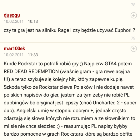
78
duszqu
10.02.2011
10:13
czy ta gra jest na silniku Rage i czy będzie używać Euphori ?
79
mar100ek
10.02.2011
11:33
Kurde Rockstar to potrafi robić gry ;) Najpierw GTA4 potem
RED DEAD REDEMPTION (właśnie gram - gra rewelacyjna
!!!) a teraz szykuje się kolejny hit, który zapewne kupię.
Szkoda tylko że Rockstar zlewa Polaków i nie dodaje nawet
polskich napisów do gier, jestem za tym żeby nie robić PL
dubbingów bo oryginał jest lepszy (choć Uncharted 2 - super
dub). Angielski umię w stopniu dobrym +, jednak często
zdarzają się słowa których nie rozumiem a ze słownikiem to
mi sie nie chce siedziec ;) - reasumując PL napisy byłyby
bardzo pomocne w grach Rockstara które są bardzo obfite