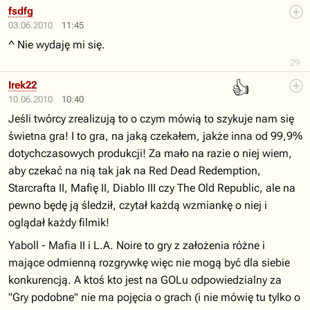
fsdfg
03.06.2010
11:45
^ Nie wydaję mi się.
29
👍
Irek22
10.06.2010
10:40
Jeśli twórcy zrealizują to o czym mówią to szykuje nam się
świetna gra! I to gra, na jaką czekałem, jakże inna od 99,9%
dotychczasowych produkcji! Za mało na razie o niej wiem,
aby czekać na nią tak jak na Red Dead Redemption,
Starcrafta II, Mafię II, Diablo III czy The Old Republic, ale na
pewno będę ją śledził, czytał każdą wzmiankę o niej i
oglądał każdy filmik!
Yaboll - Mafia II i L.A. Noire to gry z założenia różne i
mające odmienną rozgrywkę więc nie mogą być dla siebie
konkurencją. A ktoś kto jest na GOLu odpowiedzialny za
"Gry podobne" nie ma pojęcia o grach (i nie mówię tu tylko o