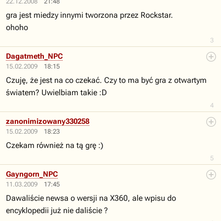
22.12.2008
21:48
gra jest miedzy innymi tworzona przez Rockstar.
ohoho
3
Dagatmeth_NPC
15.02.2009
18:15
Czuję, że jest na co czekać. Czy to ma być gra z otwartym
światem? Uwielbiam takie :D
4
zanonimizowany330258
15.02.2009
18:23
Czekam również na tą grę :)
5
Gayngorn_NPC
11.03.2009
17:45
Dawaliście newsa o wersji na X360, ale wpisu do
encyklopedii już nie daliście ?