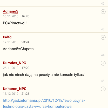
42
Adriano5
16.11.2010
16:20
PC=Piractwo!!
43
fsdfg
17.11.2010
23:24
Adriano5=Głupota
44
Durorlos_NPC
26.11.2010
17:20
jak nic niech dają na pecety a nie konsole tylko:/
45
Unitoron_NPC
18.12.2010
21:25
http://gadzetomania.pl/2010/12/18/rewolucyjna-
technologia-uzyta-w-grze-komputerowej