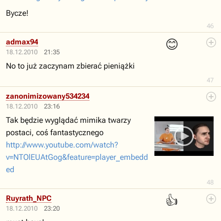
Bycze!
46
😊
admax94
18.12.2010
21:35
No to już zaczynam zbierać pieniążki
47
zanonimizowany534234
18.12.2010
23:16
Tak będzie wyglądać mimika twarzy
postaci, coś fantastycznego
http://www.youtube.com/watch?
v=NTOlEUAtGog&feature=player_embedd
ed
48
👍
Ruyrath_NPC
18.12.2010
23:20