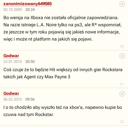
zanonimizowany649085
03.10.2009
20:24
Bo wersja na Xboxa nie została oficjalnie zapowiedziana.
Na razie istnieje L.A. Noire tylko na ps3, ale R* wspomniał,
że jeszcze w tym roku pojawią się jakieś nowe informacje,
więc i może nt platform na jakich się pojawi.
10
Godwar
23.01.2010
20:50
Coś czuje że to będzie Hit większy od innych gier Rockstara
takich jak Agent czy Max Payne 3
11
Godwar
06.02.2010
09:56
I o to chodziło aby wyszło też na xbox'a, napewno kupie bo
czuwa nad tym Rockstar.
12