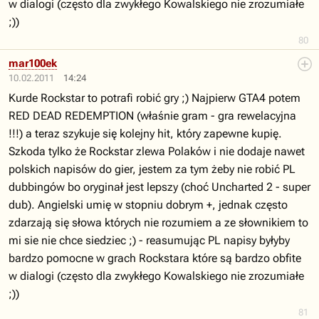
w dialogi (często dla zwykłego Kowalskiego nie zrozumiałe
;))
80
mar100ek
10.02.2011
14:24
Kurde Rockstar to potrafi robić gry ;) Najpierw GTA4 potem
RED DEAD REDEMPTION (właśnie gram - gra rewelacyjna
!!!) a teraz szykuje się kolejny hit, który zapewne kupię.
Szkoda tylko że Rockstar zlewa Polaków i nie dodaje nawet
polskich napisów do gier, jestem za tym żeby nie robić PL
dubbingów bo oryginał jest lepszy (choć Uncharted 2 - super
dub). Angielski umię w stopniu dobrym +, jednak często
zdarzają się słowa których nie rozumiem a ze słownikiem to
mi sie nie chce siedziec ;) - reasumując PL napisy byłyby
bardzo pomocne w grach Rockstara które są bardzo obfite
w dialogi (często dla zwykłego Kowalskiego nie zrozumiałe
;))
81