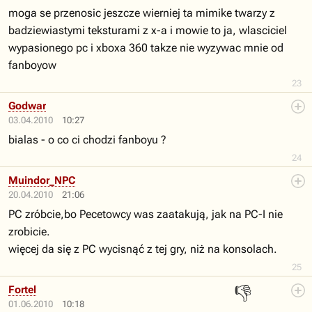
moga se przenosic jeszcze wierniej ta mimike twarzy z
badziewiastymi teksturami z x-a i mowie to ja, wlasciciel
wypasionego pc i xboxa 360 takze nie wyzywac mnie od
fanboyow
23
Godwar
03.04.2010
10:27
bialas - o co ci chodzi fanboyu ?
24
Muindor_NPC
20.04.2010
21:06
PC zróbcie,bo Pecetowcy was zaatakują, jak na PC-I nie
zrobicie.
więcej da się z PC wycisnąć z tej gry, niż na konsolach.
25
👎
Fortel
01.06.2010
10:18