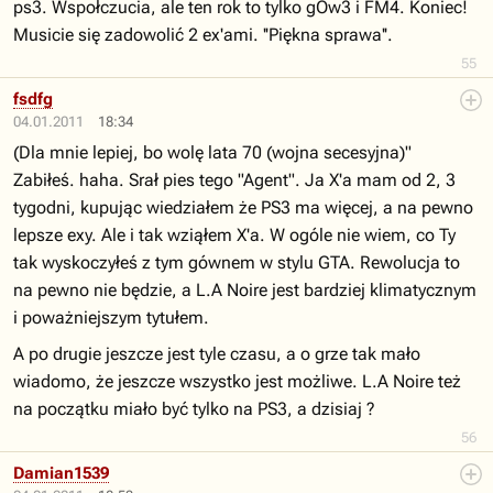
ps3. Wspołczucia, ale ten rok to tylko gOw3 i FM4. Koniec!
Musicie się zadowolić 2 ex'ami. ''Piękna sprawa''.
55
fsdfg
04.01.2011
18:34
(Dla mnie lepiej, bo wolę lata 70 (wojna secesyjna)"
Zabiłeś. haha. Srał pies tego "Agent". Ja X'a mam od 2, 3
tygodni, kupując wiedziałem że PS3 ma więcej, a na pewno
lepsze exy. Ale i tak wziąłem X'a. W ogóle nie wiem, co Ty
tak wyskoczyłeś z tym gównem w stylu GTA. Rewolucja to
na pewno nie będzie, a L.A Noire jest bardziej klimatycznym
i poważniejszym tytułem.
A po drugie jeszcze jest tyle czasu, a o grze tak mało
wiadomo, że jeszcze wszystko jest możliwe. L.A Noire też
na początku miało być tylko na PS3, a dzisiaj ?
56
Damian1539