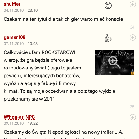
😊
shuffler
04.11.2010
23:10
Czekam na ten tytuł dla takich gier warto mieć konsole
34
👍
gamer108
07.11.2010
10:03
Całkowicie ufam ROCKSTAROWI i
wierzę, że gra będzie oferowała
rozbudowany świat ( tego to jestem
pewien), interesujących bohaterów,
wyróżniającą się fabułę i filmowy
klimat. To są moje oczekiwania a co z tego wyjdzie
przekonamy się w 2011.
35
W'hgu-ar_NPC
09.11.2010
19:22
Czekamy do Święta Niepodległości na nowy trailer L.A.