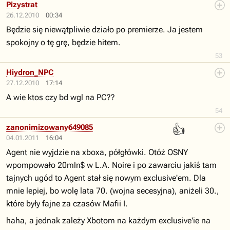
Pizystrat
26.12.2010
00:34
Będzie się niewątpliwie działo po premierze. Ja jestem
spokojny o tę grę, będzie hitem.
53
Hiydron_NPC
27.12.2010
17:14
A wie ktos czy bd wgl na PC??
54
👍
zanonimizowany649085
04.01.2011
16:04
Agent nie wyjdzie na xboxa, półgłówki. Otóż OSNY
wpompowało 20mln$ w L.A. Noire i po zawarciu jakiś tam
tajnych ugód to Agent stał się nowym exclusive'em. Dla
mnie lepiej, bo wolę lata 70. (wojna secesyjna), aniżeli 30.,
które były fajne za czasów Mafii I.
haha, a jednak zależy Xbotom na każdym exclusive'ie na