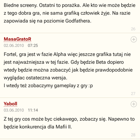
Biedne screeny. Ostatni to porażka. Ale kto wie może będzie
z tego dobra gra, nie sama grafiką człowiek żyje. Na razie
zapowiada się na poziomie Godfathera.
26
MasaGratoR
02.06.2010
07:25
Fortel, gra jest w fazie Alpha więc jeszcze grafika tutaj nie
jest najważniejsza w tej fazie. Gdy będzie Beta dopiero
wtedy będzie można zobaczyć jak będzie prawdopodobnie
wyglądac ostateczna wersja.
I wtedy też zobaczymy gameplay z gry :p
27
Yaboll
03.06.2010
11:14
Z tej gry cos może byc ciekawego, zobaczy się. Napewno to
będzie konkurencja dla Mafii II.
28