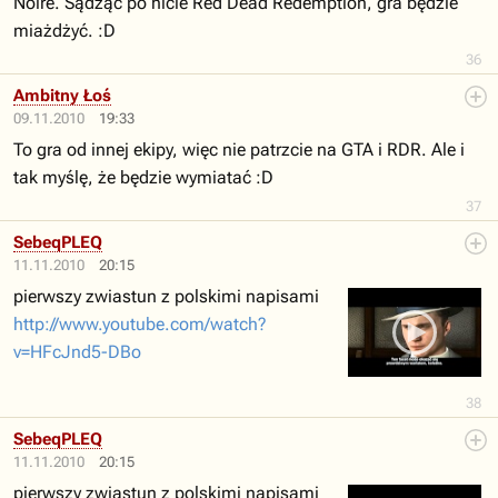
Noire. Sądząc po hicie Red Dead Redemption, gra będzie
miażdżyć. :D
36
Ambitny Łoś
09.11.2010
19:33
To gra od innej ekipy, więc nie patrzcie na GTA i RDR. Ale i
tak myślę, że będzie wymiatać :D
37
SebeqPLEQ
11.11.2010
20:15
pierwszy zwiastun z polskimi napisami
http://www.youtube.com/watch?
v=HFcJnd5-DBo
38
SebeqPLEQ
11.11.2010
20:15
pierwszy zwiastun z polskimi napisami