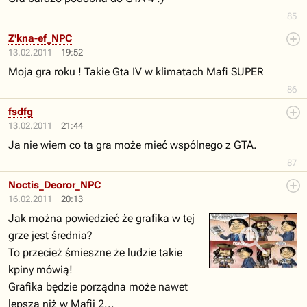
85
Z'kna-ef_NPC
13.02.2011
19:52
Moja gra roku ! Takie Gta IV w klimatach Mafi SUPER
86
fsdfg
13.02.2011
21:44
Ja nie wiem co ta gra może mieć wspólnego z GTA.
87
Noctis_Deoror_NPC
16.02.2011
20:13
Jak można powiedzieć że grafika w tej
grze jest średnia?
To przecież śmieszne że ludzie takie
kpiny mówią!
Grafika będzie porządna może nawet
lepsza niż w Mafii 2...