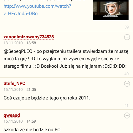
http://www.youtube.com/watch?
v=HFcJnd5-DBo
39
zanonimizowany734525
13.11.2010
13:58
@SebeqPLEQ - po przejrzeniu trailera stwierdzam że muszę
mieć tą grę ! :D To wygląda jak żywcem wyjęte sceny ze
starego filmu ! :D Boskoo! Już się na nią jaram :D:D:D:DD:
40
Strife_NPC
15.11.2010
21:05
Coś czuje ze będzie z tego gra roku 2011.
41
qweasd
16.11.2010
14:59
szkoda że nie bedzie na PC