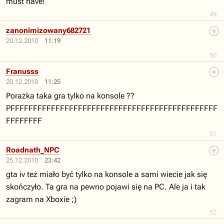
must have!
49
zanonimizowany682721
20.12.2010
11:19
50
Franusss
20.12.2010
11:25
Porażka taka gra tylko na konsole ??
PFFFFFFFFFFFFFFFFFFFFFFFFFFFFFFFFFFFFFFFFFFFFFF
FFFFFFFF
51
Roadnath_NPC
25.12.2010
23:42
gta iv też miało być tylko na konsole a sami wiecie jak się
skończyło. Ta gra na pewno pojawi się na PC. Ale ja i tak
zagram na Xboxie ;)
52