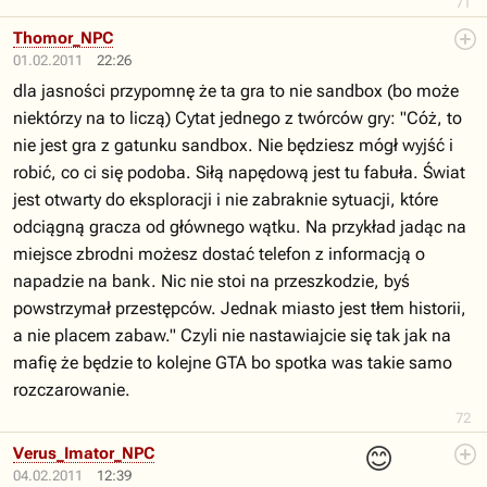
71
Thomor_NPC
01.02.2011
22:26
dla jasności przypomnę że ta gra to nie sandbox (bo może
niektórzy na to liczą) Cytat jednego z twórców gry: "Cóż, to
nie jest gra z gatunku sandbox. Nie będziesz mógł wyjść i
robić, co ci się podoba. Siłą napędową jest tu fabuła. Świat
jest otwarty do eksploracji i nie zabraknie sytuacji, które
odciągną gracza od głównego wątku. Na przykład jadąc na
miejsce zbrodni możesz dostać telefon z informacją o
napadzie na bank. Nic nie stoi na przeszkodzie, byś
powstrzymał przestępców. Jednak miasto jest tłem historii,
a nie placem zabaw." Czyli nie nastawiajcie się tak jak na
mafię że będzie to kolejne GTA bo spotka was takie samo
rozczarowanie.
72
😊
Verus_Imator_NPC
04.02.2011
12:39