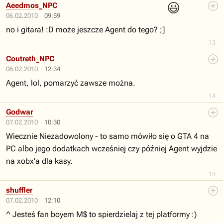
😃
Aeedmos_NPC
06.02.2010
09:59
no i gitara! :D może jeszcze Agent do tego? ;]
13
Coutreth_NPC
06.02.2010
12:34
Agent, lol, pomarzyć zawsze można.
14
Godwar
07.02.2010
10:30
Wiecznie Niezadowolony - to samo mówiło się o GTA 4 na
PC albo jego dodatkach wcześniej czy później Agent wyjdzie
na xobx'a dla kasy.
15
shuffler
07.02.2010
12:10
^ Jesteś fan boyem M$ to spierdzielaj z tej platformy :)