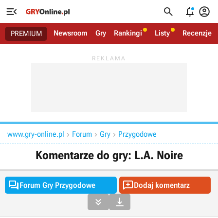




Newsroom
Gry
Rankingi
Listy
Recenzje
PREMIUM
www.gry-online.pl
Forum
Gry
Przygodowe



Komentarze do gry: L.A. Noire


Forum Gry Przygodowe
Dodaj komentarz

