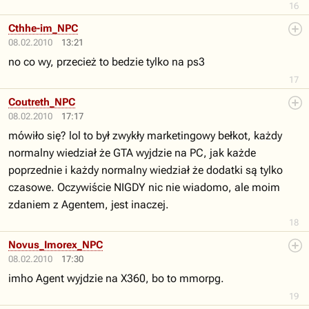
16
Cthhe-im_NPC
08.02.2010
13:21
no co wy, przecież to bedzie tylko na ps3
17
Coutreth_NPC
08.02.2010
17:17
mówiło się? lol to był zwykły marketingowy bełkot, każdy
normalny wiedział że GTA wyjdzie na PC, jak każde
poprzednie i każdy normalny wiedział że dodatki są tylko
czasowe. Oczywiście NIGDY nic nie wiadomo, ale moim
zdaniem z Agentem, jest inaczej.
18
Novus_Imorex_NPC
08.02.2010
17:30
imho Agent wyjdzie na X360, bo to mmorpg.
19