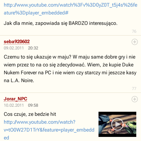
http://www.youtube.com/watch%3Fv%3D0yZ0T_t5j4s%26fe
ature%3Dplayer_embedded#
Jak dla mnie, zapowiada się BARDZO interesująco.
76
seba920602
09.02.2011
20:32
Czemu to się ukazuje w maju? W maju same dobre gry i nie
wiem przez to na co się zdecydować. Wiem, że kupie Duke
Nukem Forever na PC i nie wiem czy starczy mi jeszcze kasy
na L.A. Noire.
77
Jorar_NPC
10.02.2011
09:58
Cos czuje, ze bedzie hit
http://www.youtube.com/watch?
v=tO0W27D1TrY&feature=player_embedd
ed