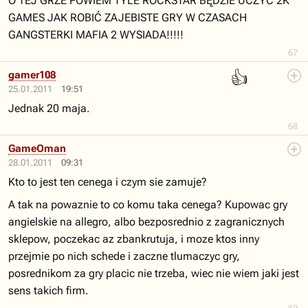
O TEJ GRZE POWIEM TYLE ROCKSTAR BĘDZIE UCZYĆ 2K
GAMES JAK ROBIĆ ZAJEBISTE GRY W CZASACH
GANGSTERKI MAFIA 2 WYSIADA!!!!!
67
👍
gamer108
25.01.2011
19:51
Jednak 20 maja.
68
GameOman
28.01.2011
09:31
Kto to jest ten cenega i czym sie zamuje?
A tak na powaznie to co komu taka cenega? Kupowac gry
angielskie na allegro, albo bezposrednio z zagranicznych
sklepow, poczekac az zbankrutuja, i moze ktos inny
przejmie po nich schede i zaczne tlumaczyc gry,
posrednikom za gry placic nie trzeba, wiec nie wiem jaki jest
sens takich firm.