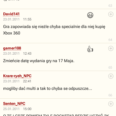
63
😃
David141
23.01.2011
11:55
Gra zapowiada się nieżle chyba specialnie dla niej kupię
Xbox 360
64
👍
gamer108
23.01.2011
12:43
Zmieńcie datę wydania gry na 17 Maja.
65
Krare-ryeh_NPC
23.01.2011
22:41
mogliby dać multi a tak to chyba se odpuszcze...
66
Senten_NPC
25.01.2011
15:00