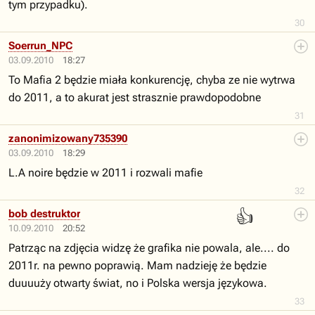
tym przypadku).
30
Soerrun_NPC
03.09.2010
18:27
To Mafia 2 będzie miała konkurencję, chyba ze nie wytrwa
do 2011, a to akurat jest strasznie prawdopodobne
31
zanonimizowany735390
03.09.2010
18:29
L.A noire będzie w 2011 i rozwali mafie
32
👍
bob destruktor
10.09.2010
20:52
Patrząc na zdjęcia widzę że grafika nie powala, ale.... do
2011r. na pewno poprawią. Mam nadzieję że będzie
duuuuży otwarty świat, no i Polska wersja językowa.
33