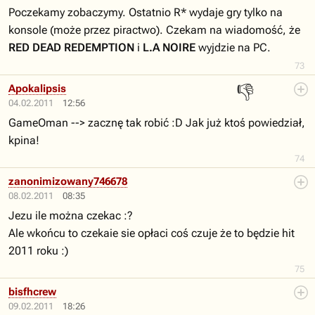
Poczekamy zobaczymy. Ostatnio R* wydaje gry tylko na
konsole (może przez piractwo). Czekam na wiadomość, że
RED DEAD REDEMPTION
i
L.A NOIRE
wyjdzie na PC.
73
👎
Apokalipsis
04.02.2011
12:56
GameOman --> zacznę tak robić :D Jak już ktoś powiedział,
kpina!
74
zanonimizowany746678
08.02.2011
08:35
Jezu ile można czekac :?
Ale wkońcu to czekaie sie opłaci coś czuje że to będzie hit
2011 roku :)
75
bisfhcrew
09.02.2011
18:26