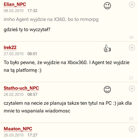
😉
Elian_NPC
08.02.2010
17:32
imho Agent wyjdzie na X360, bo to mmorpg
gdzieś ty to wyczytał?
20
👍
Irek22
27.02.2010
08:01
To było pewne, że wyjdzie na Xbox360. I Agent też wyjdzie
na tą platformę :)
21
😊
Statho-uch_NPC
28.02.2010
08:57
czytalem na necie ze planuja takze ten tytul na PC :) jak dla
mnie to wspaniala wiadomosc
22
Maaton_NPC
26.03.2010
17:27