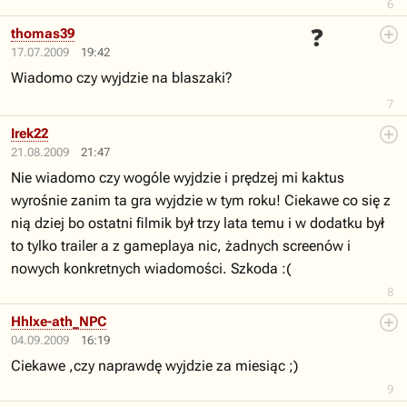
6
❓
thomas39
17.07.2009
19:42
Wiadomo czy wyjdzie na blaszaki?
7
Irek22
21.08.2009
21:47
Nie wiadomo czy wogóle wyjdzie i prędzej mi kaktus
wyrośnie zanim ta gra wyjdzie w tym roku! Ciekawe co się z
nią dziej bo ostatni filmik był trzy lata temu i w dodatku był
to tylko trailer a z gameplaya nic, żadnych screenów i
nowych konkretnych wiadomości. Szkoda :(
8
Hhlxe-ath_NPC
04.09.2009
16:19
Ciekawe ,czy naprawdę wyjdzie za miesiąc ;)
9