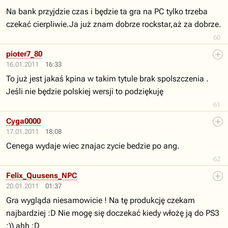
Na bank przyjdzie czas i będzie ta gra na PC tylko trzeba
czekać cierpliwie.Ja już znam dobrze rockstar,aż za dobrze.
60
pioter7_80
16.01.2011
16:33
To już jest jakaś kpina w takim tytule brak spolszczenia .
Jeśli nie będzie polskiej wersji to podziękuję
61
Cyga0000
17.01.2011
18:08
Cenega wydaje wiec znajac zycie bedzie po ang.
62
Felix_Quusens_NPC
20.01.2011
01:37
Gra wygląda niesamowicie ! Na tę produkcję czekam
najbardziej :D Nie mogę się doczekać kiedy włożę ją do PS3
:)) ahh :D