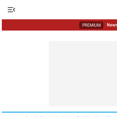

New
PREMIUM