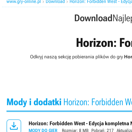
www.gry-online.pl
Download
Horizon: Forbidden West - Edyc


Download
Najle
Horizon: Fo
Odkryj naszą sekcję pobierania plików do gry
Hor
Mody i dodatki
Horizon: Forbidden We

Horizon: Forbidden West - Edycja kompletna N
MODY DO GIER
Rozmiar:
8 MB
Pobrań:
217
Aktualiz