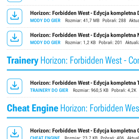

Horizon: Forbidden West - Edycja kompletna 
MODY DO GIER
Rozmiar:
41,7 MB
Pobrań:
288
Aktua

Horizon: Forbidden West - Edycja kompletna N
MODY DO GIER
Rozmiar:
1,2 KB
Pobrań:
201
Aktuali
Trainery
Horizon: Forbidden West - Co

Horizon: Forbidden West - Edycja kompletna T
TRAINERY DO GIER
Rozmiar:
960,5 KB
Pobrań:
4,2K
Cheat Engine
Horizon: Forbidden West

Horizon: Forbidden West - Edycja kompletna C
CHEAT ENGINE
Rozmiar:
23,7 KB
Pobrań:
406
Aktual