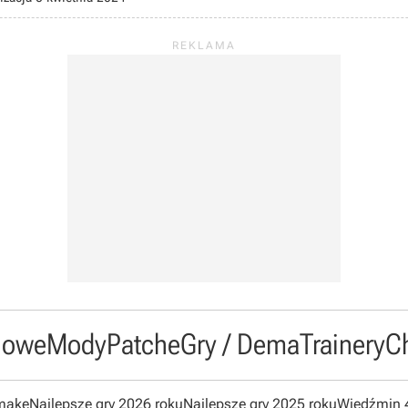
owe
Mody
Patche
Gry / Dema
Trainery
C
emake
Najlepsze gry 2026 roku
Najlepsze gry 2025 roku
Wiedźmin 