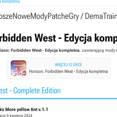
ja kompletna
psze
Nowe
Mody
Patche
Gry / Dema
Trai
rbidden West - Edycja kompl
izon: Forbidden West - Edycja kompletna
, zawierającą mody i 
WIĘCEJ O GRZE
Horizon: Forbidden West - Edycja kompletna
st - Complete Edition
o More yellow tint v.1.1
acja
9 kwietnia 2024