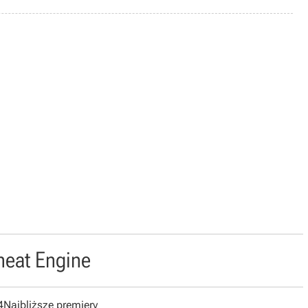
heat Engine
4
Najbliższe premiery