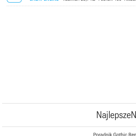
Najlepsze
N
Poradnik Gothic R