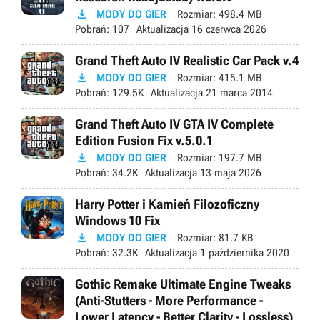

MODY DO GIER
Rozmiar:
498.4 MB
Pobrań:
107
Aktualizacja
16 czerwca 2026
Grand Theft Auto IV Realistic Car Pack v.4

MODY DO GIER
Rozmiar:
415.1 MB
Pobrań:
129.5K
Aktualizacja
21 marca 2014
Grand Theft Auto IV GTA IV Complete
Edition Fusion Fix v.5.0.1

MODY DO GIER
Rozmiar:
197.7 MB
Pobrań:
34.2K
Aktualizacja
13 maja 2026
Harry Potter i Kamień Filozoficzny
Windows 10 Fix

MODY DO GIER
Rozmiar:
81.7 KB
Pobrań:
32.3K
Aktualizacja
1 października 2020
Gothic Remake Ultimate Engine Tweaks
(Anti-Stutters - More Performance -
Lower Latency - Better Clarity - Lossless)