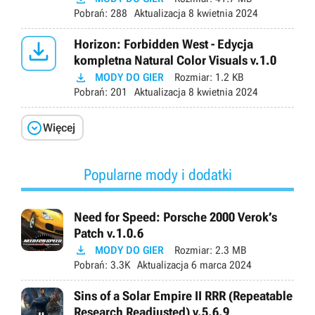
Pobrań:
288
Aktualizacja
8 kwietnia 2024

Horizon: Forbidden West - Edycja
kompletna Natural Color Visuals v.1.0

MODY DO GIER
Rozmiar:
1.2 KB
Pobrań:
201
Aktualizacja
8 kwietnia 2024

Więcej
Popularne mody i dodatki
Need for Speed: Porsche 2000 Verok’s
Patch v.1.0.6

MODY DO GIER
Rozmiar:
2.3 MB
Pobrań:
3.3K
Aktualizacja
6 marca 2024
Sins of a Solar Empire II RRR (Repeatable
Research Readjusted) v.5.6.9