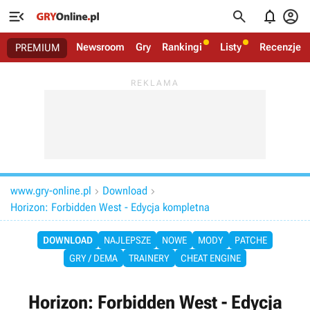




Newsroom
Gry
Rankingi
Listy
Recenzje
PREMIUM
www.gry-online.pl
Download


Horizon: Forbidden West - Edycja kompletna
DOWNLOAD
NAJLEPSZE
NOWE
MODY
PATCHE
GRY / DEMA
TRAINERY
CHEAT ENGINE
Horizon: Forbidden West - Edycja