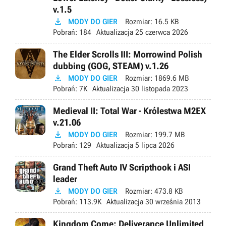
v.1.5

MODY DO GIER
Rozmiar:
16.5 KB
Pobrań:
184
Aktualizacja
25 czerwca 2026
The Elder Scrolls III: Morrowind Polish
dubbing (GOG, STEAM) v.1.26

MODY DO GIER
Rozmiar:
1869.6 MB
Pobrań:
7K
Aktualizacja
30 listopada 2023
Medieval II: Total War - Królestwa M2EX
v.21.06

MODY DO GIER
Rozmiar:
199.7 MB
Pobrań:
129
Aktualizacja
5 lipca 2026
Grand Theft Auto IV Scripthook i ASI
leader

MODY DO GIER
Rozmiar:
473.8 KB
Pobrań:
113.9K
Aktualizacja
30 września 2013
Kingdom Come: Deliverance Unlimited