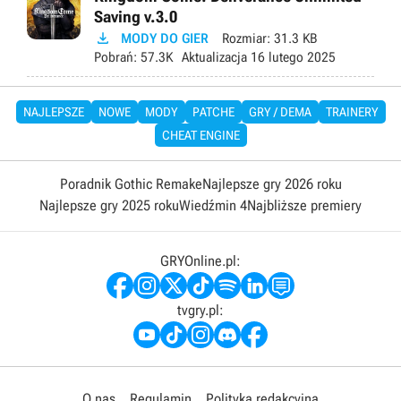
Saving v.3.0

MODY DO GIER
Rozmiar:
31.3 KB
Pobrań:
57.3K
Aktualizacja
16 lutego 2025
NAJLEPSZE
NOWE
MODY
PATCHE
GRY / DEMA
TRAINERY
CHEAT ENGINE
Poradnik Gothic Remake
Najlepsze gry 2026 roku
Najlepsze gry 2025 roku
Wiedźmin 4
Najbliższe premiery
GRYOnline.pl:
tvgry.pl:
O nas
Regulamin
Polityka redakcyjna