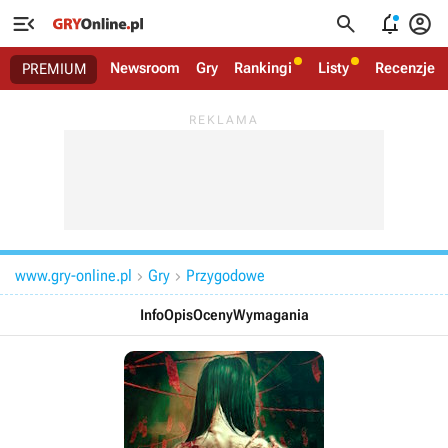




Newsroom
Gry
Rankingi
Listy
Recenzje
PREMIUM
www.gry-online.pl
Gry
Przygodowe


Info
Opis
Oceny
Wymagania