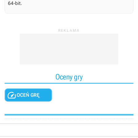
64-bit.
Oceny gry

OCEŃ GRĘ