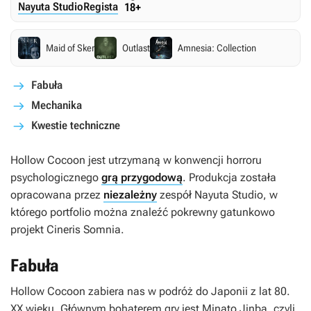
Nayuta Studio
Regista
18+
Maid of Sker
Outlast
Amnesia: Collection
Fabuła
Mechanika
Kwestie techniczne
Hollow Cocoon
jest utrzymaną w konwencji horroru
psychologicznego
grą przygodową
. Produkcja została
opracowana przez
niezależny
zespół Nayuta Studio, w
którego portfolio można znaleźć pokrewny gatunkowo
projekt
Cineris Somnia
.
Fabuła
Hollow Cocoon
zabiera nas w podróż do Japonii z lat 80.
XX wieku. Głównym bohaterem gry jest Minato Jinba, czyli