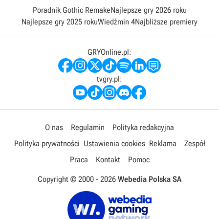
Poradnik Gothic Remake
Najlepsze gry 2026 roku
Najlepsze gry 2025 roku
Wiedźmin 4
Najbliższe premiery
GRYOnline.pl:
tvgry.pl:
O nas
Regulamin
Polityka redakcyjna
Polityka prywatności
Ustawienia cookies
Reklama
Zespół
Praca
Kontakt
Pomoc
Copyright © 2000 -
2026
Webedia Polska SA