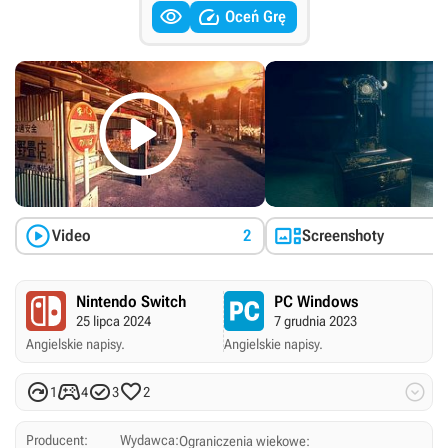


Oceń Grę



Video
2
Screenshoty
Nintendo Switch
PC Windows
25 lipca 2024
7 grudnia 2023
Angielskie napisy.
Angielskie napisy.





1
4
3
2
Producent:
Wydawca:
Ograniczenia wiekowe: