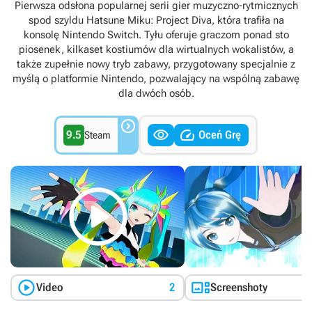
Pierwsza odsłona popularnej serii gier muzyczno-rytmicznych
spod szyldu Hatsune Miku: Project Diva, która trafiła na
konsolę Nintendo Switch. Tyłu oferuje graczom ponad sto
piosenek, kilkaset kostiumów dla wirtualnych wokalistów, a
także zupełnie nowy tryb zabawy, przygotowany specjalnie z
myślą o platformie Nintendo, pozwalający na wspólną zabawę
dla dwóch osób.



9.5
Oceń Grę
Steam



Video
2
Screenshoty