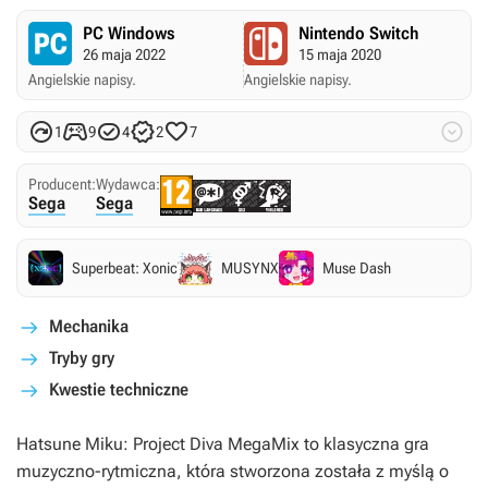
PC Windows
Nintendo Switch
26 maja 2022
15 maja 2020
Angielskie napisy.
Angielskie napisy.






1
9
4
2
7
Producent:
Wydawca:
Sega
Sega
Superbeat: Xonic
MUSYNX
Muse Dash
Mechanika
Tryby gry
Kwestie techniczne
Hatsune Miku: Project Diva MegaMix
to klasyczna gra
muzyczno-rytmiczna, która stworzona została z myślą o