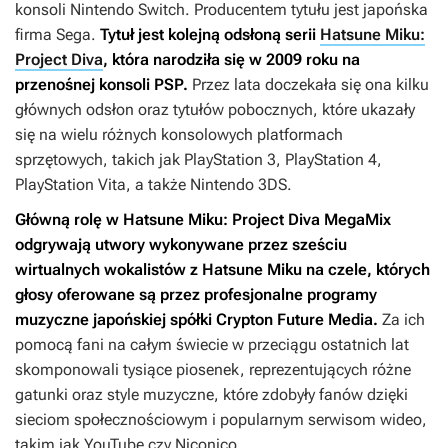
konsoli Nintendo Switch. Producentem tytułu jest japońska
firma Sega.
Tytuł jest kolejną odsłoną serii
Hatsune Miku:
Project Diva
, która narodziła się w 2009 roku na
przenośnej konsoli PSP.
Przez lata doczekała się ona kilku
głównych odsłon oraz tytułów pobocznych, które ukazały
się na wielu różnych konsolowych platformach
sprzętowych, takich jak PlayStation 3, PlayStation 4,
PlayStation Vita, a także Nintendo 3DS.
Główną rolę w
Hatsune Miku: Project Diva MegaMix
odgrywają utwory wykonywane przez sześciu
wirtualnych wokalistów z Hatsune Miku na czele, których
głosy oferowane są przez profesjonalne programy
muzyczne japońskiej spółki Crypton Future Media.
Za ich
pomocą fani na całym świecie w przeciągu ostatnich lat
skomponowali tysiące piosenek, reprezentujących różne
gatunki oraz style muzyczne, które zdobyły fanów dzięki
sieciom społecznościowym i popularnym serwisom wideo,
takim jak YouTube czy Niconico.