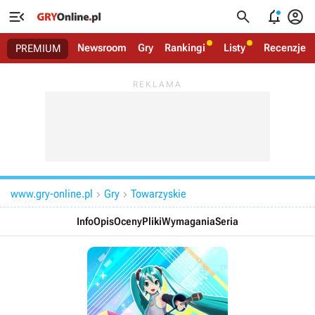




Newsroom
Gry
Rankingi
Listy
Recenzje
PREMIUM
www.gry-online.pl
Gry
Towarzyskie


Info
Opis
Oceny
Pliki
Wymagania
Seria