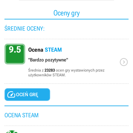
Oceny gry
ŚREDNIE OCENY:
9.5
Ocena
STEAM

"Bardzo pozytywne"
Średnia z
23283
ocen gry wystawionych przez
użytkowników STEAM.

OCEŃ GRĘ
OCENA STEAM