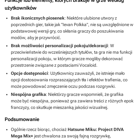
Funkcje lub elementy, których brakuje w grze według
użytkowników
Brak ikonicznych piosenek
: Niektóre ulubione utwory z
poprzednich gier, takie jak "Ievan Polkka", nie są uwzględnione w
podstawowej wersji gry, co skłania graczy do poszukiwania
modów, aby je przywrócić.
Brak możliwości personalizacji pokoju/dekoracji
: W
przeciwieństwie do wcześniejszych tytułów, ta gra nie ma funkcji
personalizacji pokoju, w którym gracze mogliby dekorować
przestrzenie związane z postaciami Vocaloid.
Opcje dostępności
: Użytkownicy zauważyli, że istnieje mało
opcji dostosowania rozpraszających tła i efektów trafienia, co
może powodować zmęczenie oczu podczas rozgrywki.
Niespójna grafika
: Niektórzy gracze wspomnieli, że grafika
może być niespójna, ponieważ gra zawiera treści z różnych epok
franczyzy, co skutkuje mieszanką jakości wizualnej.
Podsumowanie
Ogólnie rzecz biorąc, chociaż
Hatsune Miku: Project DIVA
Mega Mix+
jest chwalona za swoją fajną rozgrywkę,