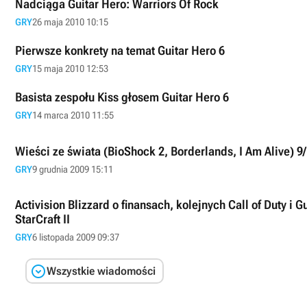
Nadciąga Guitar Hero: Warriors Of Rock
GRY
26 maja 2010 10:15
Pierwsze konkrety na temat Guitar Hero 6
GRY
15 maja 2010 12:53
Basista zespołu Kiss głosem Guitar Hero 6
GRY
14 marca 2010 11:55
Wieści ze świata (BioShock 2, Borderlands, I Am Alive) 9
GRY
9 grudnia 2009 15:11
Activision Blizzard o finansach, kolejnych Call of Duty i Guitar Hero oraz premierze
StarCraft II
GRY
6 listopada 2009 09:37

Wszystkie wiadomości