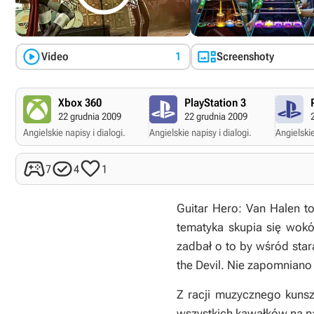


Video
1
Screenshoty
Xbox 360
PlayStation 3
22 grudnia 2009
22 grudnia 2009
Angielskie napisy i dialogi.
Angielskie napisy i dialogi.
Angielskie



7
4
1
Guitar Hero: Van Halen
to
tematyka skupia się wokó
zadbał o to by wśród star
the Devil. Nie zapomnian
Z racji muzycznego kunszt
wszystkich kawałków na n