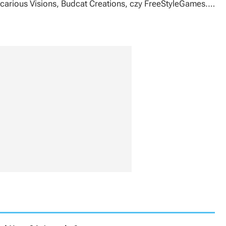
Vicarious Visions, Budcat Creations, czy FreeStyleGames.
klu była firma RedOctane, natomiast wypuszczaniem
t – Activision.