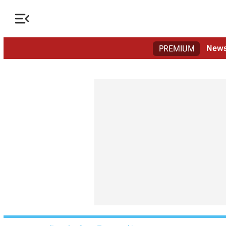

New
PREMIUM