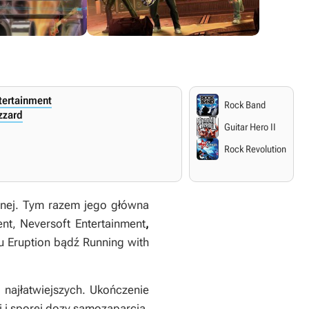
tertainment
Rock Band
izzard
Guitar Hero II
Rock Revolution
znej. Tym razem jego główna
nt, Neversoft Entertainment
,
u Eruption bądź Running with
 najłatwiejszych. Ukończenie
 i sporej dozy samozaparcia.