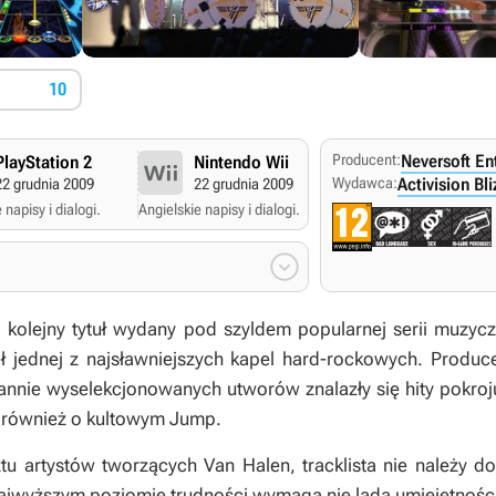
10
Producent:
Neversoft En
PlayStation 2
Nintendo Wii
Wydawca:
Activision Bl
22 grudnia 2009
22 grudnia 2009
 napisy i dialogi.
Angielskie napisy i dialogi.

 kolejny tytuł wydany pod szyldem popularnej serii muzyc
ł jednej z najsławniejszych kapel hard-rockowych. Produce
annie wyselekcjonowanych utworów znalazły się hity pokroj
o również o kultowym Jump.
u artystów tworzących Van Halen, tracklista nie należy do
ajwyższym poziomie trudności wymaga nie lada umiejętności