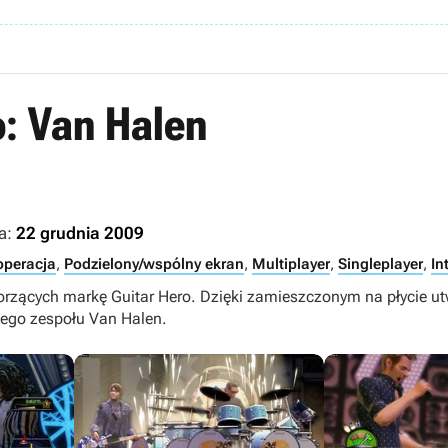
o: Van Halen
a:
22 grudnia 2009
peracja
,
Podzielony/wspólny ekran
,
Multiplayer
,
Singleplayer
,
In
worzących markę Guitar Hero. Dzięki zamieszczonym na płycie 
wego zespołu Van Halen.