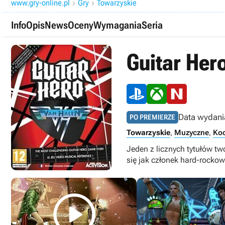
www.gry-online.pl
Gry
Towarzyskie


Info
Opis
News
Oceny
Wymagania
Seria
Guitar Her
Data wydani
PO PREMIERZE
Towarzyskie
,
Muzyczne
,
Koo
Jeden z licznych tytułów t
się jak członek hard-rocko
