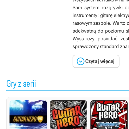
Sam system rozgrywki 
instrumenty: gitarę elekt
rasowym zespole. Warto z
adekwatną do poziomu sh
Wystarczy posiadać zes
sprawdzony standard znan

Czytaj więcej
Gry z serii