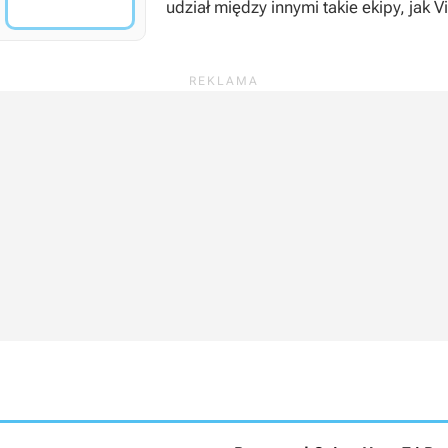
udział między innymi takie ekipy, jak 
Wydawcą trzech pierwszych odsłon cy
kolejnych zajmował się branżowy gigan