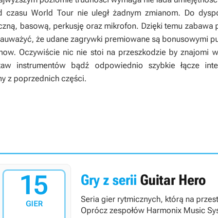
od czasu
World Tour
nie uległ żadnym zmianom. Do dyspo
ryczną, basową, perkusję oraz mikrofon. Dzięki temu zabaw
auważyć, że udane zagrywki premiowane są bonusowymi punk
ow. Oczywiście nic nie stoi na przeszkodzie by znajomi 
taw instrumentów bądź odpowiednio szybkie łącze int
y z poprzednich części.
15
Gry z serii
Guitar Hero
Seria gier rytmicznych, którą na przes
GIER
Oprócz zespołów Harmonix Music Syste