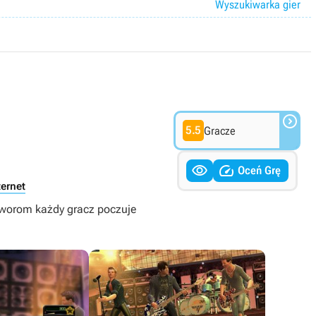
Wyszukiwarka gier

5.5
Gracze


Oceń Grę
ternet
utworom każdy gracz poczuje