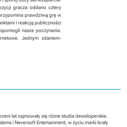
zycji gracza oddano cztery
a przypomina prawdziwą grę w
tami i reakcją publiczności
wspomogli nasze poczynania.
ernetowe. Jednym zdaniem-
trzeni lat zajmowały się różne studia deweloperskie.
ms i Neversoft Entertainment, w życiu marki brały