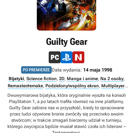
Guilty Gear
Data wydania:
14 maja 1998
PO PREMIERZE
Bijatyki
,
Science fiction
,
2D
,
Manga i anime
,
Na 2 osoby
,
Remaster/remake
,
Podzielony/wspólny ekran
,
Multiplayer
,
Singleplayer
Dwuwymiarowa bijatyka, która oryginalnie wyszła na konsoli
PlayStation 1, a po latach trafiła również na inne platformy.
Guilty Gear zabiera nas w przyszłość, kiedy to opracowane
przez ludzi ożywione bronie zwróciły się przeciwko swoim
stwórcom; w trakcie zmagań bierzemy udział w turnieju,
którego zwycięzca będzie musiał stawić czoła ich liderowi –
Testamentowi.