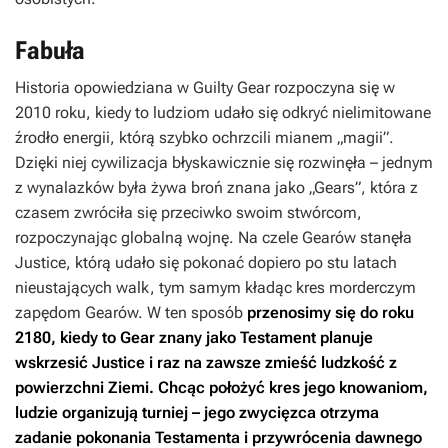
Fabuła
Historia opowiedziana w
Guilty Gear
rozpoczyna się w
2010 roku, kiedy to ludziom udało się odkryć nielimitowane
źrodło energii, którą szybko ochrzcili mianem „magii”.
Dzięki niej cywilizacja błyskawicznie się rozwinęła – jednym
z wynalazków była żywa broń znana jako „Gears”, która z
czasem zwróciła się przeciwko swoim stwórcom,
rozpoczynając globalną wojnę. Na czele Gearów stanęła
Justice, którą udało się pokonać dopiero po stu latach
nieustających walk, tym samym kładąc kres morderczym
zapędom Gearów. W ten sposób
przenosimy się do roku
2180, kiedy to Gear znany jako Testament planuje
wskrzesić Justice i raz na zawsze zmieść ludzkość z
powierzchni Ziemi. Chcąc położyć kres jego knowaniom,
ludzie organizują turniej – jego zwycięzca otrzyma
zadanie pokonania Testamenta i przywrócenia dawnego