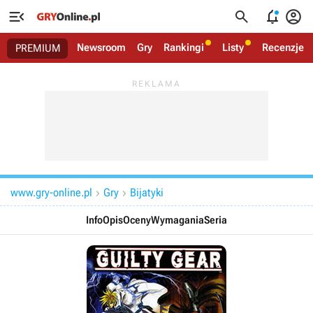




Newsroom
Gry
Rankingi
Listy
Recenzje
PREMIUM
www.gry-online.pl
Gry
Bijatyki


Info
Opis
Oceny
Wymagania
Seria