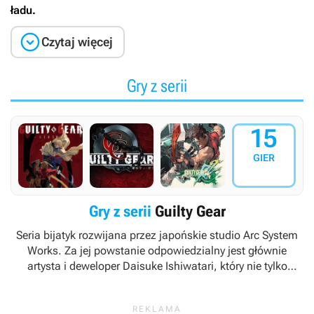
ładu.

Czytaj więcej
Gry z serii
15
GIER
Gry z serii
Guilty Gear
Seria bijatyk rozwijana przez japońskie studio Arc System
Works. Za jej powstanie odpowiedzialny jest głównie
artysta i deweloper Daisuke Ishiwatari, który nie tylko
zaprojektował poszczególnych bohaterów i rozpisał wątki
fabularne, ale także stworzył ścieżkę dźwiękową i podłożył
głos pod kilka kluczowych postaci.