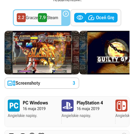



2.2
7.9
Oceń Grę
Gracze
Steam

Screenshoty
3
PC Windows
PlayStation 4
N
16 maja 2019
16 maja 2019
1
Angielskie napisy.
Angielskie napisy.
Angielskie 