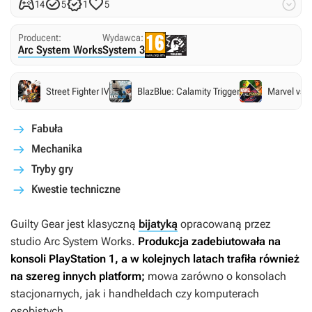





14
5
1
5
Producent:
Wydawca:
Arc System Works
System 3
Street Fighter IV
BlazBlue: Calamity Trigger
Marvel vs.
Fabuła
Mechanika
Tryby gry
Kwestie techniczne
Guilty Gear
jest klasyczną
bijatyką
opracowaną przez
studio Arc System Works.
Produkcja zadebiutowała na
konsoli PlayStation 1, a w kolejnych latach trafiła również
na szereg innych platform;
mowa zarówno o konsolach
stacjonarnych, jak i handheldach czy komputerach
osobistych.