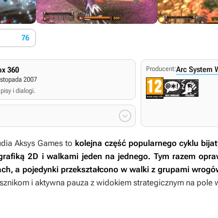
76
Producent:
Arc System 
x 360
istopada 2007
isy i dialogi.

udia Aksys Games to
kolejna część popularnego cyklu bija
grafiką 2D i walkami jeden na jednego. Tym razem opr
ach, a pojedynki przekształcono w walki z grupami wrogó
znikom i aktywna pauza z widokiem strategicznym na pole w