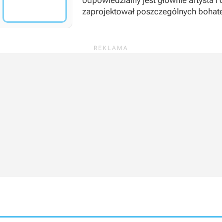
odpowiedzialny jest głównie artysta i 
zaprojektował poszczególnych bohateró
dźwiękową i podłożył głos pod kilka 