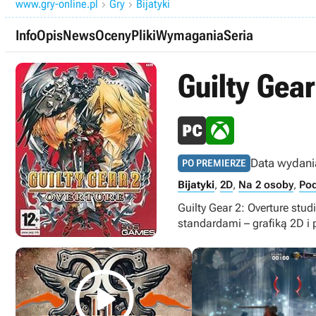
www.gry-online.pl
Gry
Bijatyki


Info
Opis
News
Oceny
Pliki
Wymagania
Seria
Guilty Gear
Data wydani
PO PREMIERZE
Bijatyki
,
2D
,
Na 2 osoby
,
Pod
Guilty Gear 2: Overture stu
standardami – grafiką 2D i
