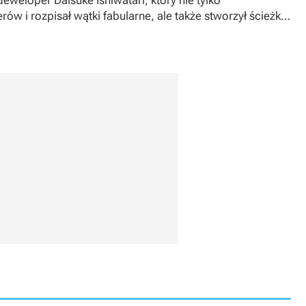
deweloper Daisuke Ishiwatari, który nie tylko
w i rozpisał wątki fabularne, ale także stworzył ścieżkę
kluczowych postaci.