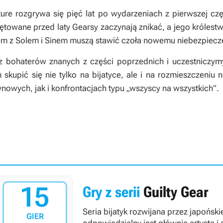
ture
rozgrywa się pięć lat po wydarzeniach z pierwszej częś
eczętowane przed laty Gearsy zaczynają znikać, a jego króles
m z Solem i Sinem muszą stawić czoła nowemu niebezpiecz
z bohaterów znanych z części poprzednich i uczestniczy
skupić się nie tylko na bijatyce, ale i na rozmieszczeniu
nowych, jak i konfrontacjach typu „wszyscy na wszystkich”.
15
Gry z serii
Guilty Gear
Seria bijatyk rozwijana przez japońsk
GIER