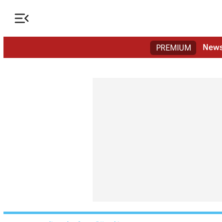

New
PREMIUM