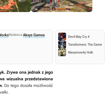
Works
Wydawca:
Aksys Games
Devil May Cry 4
Transformers: The Game
Niesamowity Hulk
tyk. Zrywa ona jednak z jego
awa wizualna przedstawiona
w
. Do tego doszła możliwość
alki.