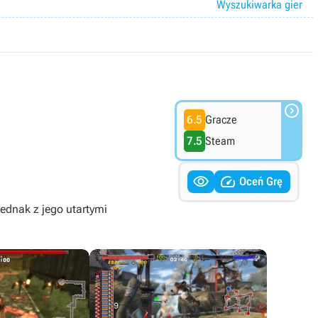
Wyszukiwarka gier

6.5
Gracze
7.5
Steam


Oceń Grę
jednak z jego utartymi