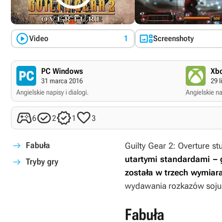


Video
1
Screenshoty
PC Windows
Xbo
31 marca 2016
29 l
Angielskie napisy i dialogi.
Angielskie nap




6
2
1
3
Fabuła
Guilty Gear 2: Overture
st
utartymi standardami – 
Tryby gry
została w trzech wymiar
wydawania rozkazów sojus
Fabuła