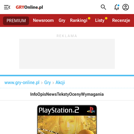




Newsroom
Gry
Rankingi
Listy
Recenzje
PREMIUM
www.gry-online.pl
Gry
Akcji


Info
Opis
News
Teksty
Oceny
Wymagania