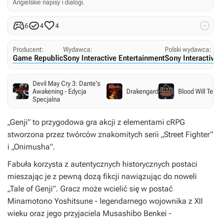
Angielskie napisy i dialogi.




6
4
4
Producent:
Wydawca:
Polski wydawca:
Game Republic
Sony Interactive Entertainment
Sony Interactive
Devil May Cry 3: Dante's
Awakening - Edycja
Drakengard
Blood Will Tell
Specjalna
„Genji” to przygodowa gra akcji z elementami cRPG
stworzona przez twórców znakomitych serii „Street Fighter”
i „Onimusha”.
Fabuła korzysta z autentycznych historycznych postaci
mieszając je z pewną dozą fikcji nawiązując do noweli
„Tale of Genji”. Gracz może wcielić się w postać
Minamotono Yoshitsune - legendarnego wojownika z XII
wieku oraz jego przyjaciela Musashibo Benkei -