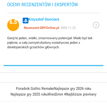
OCENY RECENZENTÓW I EKSPERTÓW
Krzysztof Gonciarz
6.5

Recenzent GRYOnline.pl
2005.11.22
Genji to jeden, wielki, zmarnowany potencjał. Miało być tak
pięknie, a cały zamysł obalony został przez jeden z
developerskich grzechów głównych.
Poradnik Gothic Remake
Najlepsze gry 2026 roku
Najlepsze gry 2025 roku
Wiedźmin 4
Najbliższe premiery