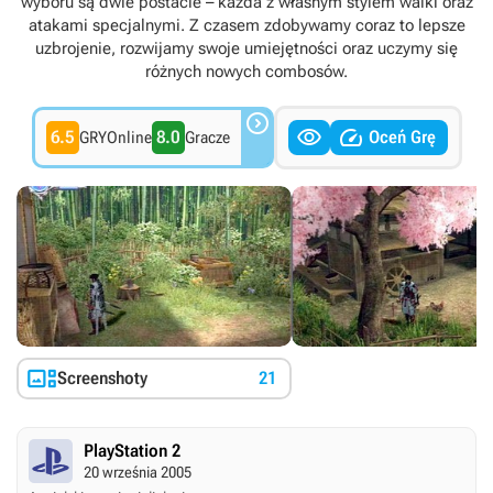
wyboru są dwie postacie – każda z własnym stylem walki oraz
atakami specjalnymi. Z czasem zdobywamy coraz to lepsze
uzbrojenie, rozwijamy swoje umiejętności oraz uczymy się
różnych nowych combosów.



6.5
8.0
Oceń Grę
GRYOnline
Gracze

Screenshoty
21
PlayStation 2
20 września 2005