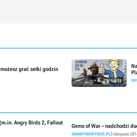
Na
możesz grać setki godzin
Pl

OP
38
.in. Angry Birds 2, Fallout
Gems of War – nadchodzi du
GRAMYNAWYNOS.PL
3 listopada 201