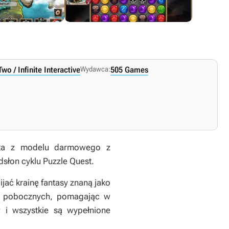
Two / Infinite Interactive
Wydawca:
505 Games
 2014
.
sta z modelu darmowego z
odsłon cyklu
Puzzle Quest
.
ć krainę fantasy znaną jako
ji pobocznych, pomagając w
 i wszystkie są wypełnione