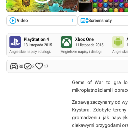


Video
1
Screenshoty
PlayStation 4
Xbox One
13 listopada 2015
11 listopada 2015
Angielskie napisy i dialogi.
Angielskie napisy i dialogi.
Angielskie



30
3
17
Gems of War
to gra lo
mikropłatnościami i opraco
Zabawę zaczynamy od wykr
Krystara. Zdobyte teren
gromadzeniu jak najwięk
ciekawymi przygodami ora