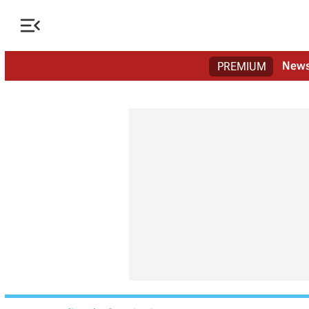

New
PREMIUM