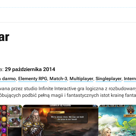
ar
a:
29 października 2014
a darmo
,
Elementy RPG
,
Match-3
,
Multiplayer
,
Singleplayer
,
Intern
na przez studio Infinite Interactive gra logiczna z rozbudow
óbujących podbić pełną magii i fantastycznych istot krainę fanta