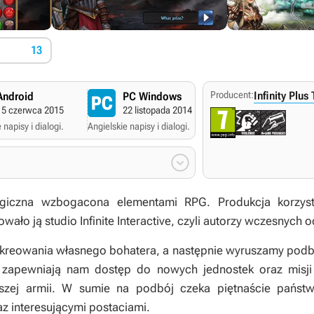
13
Producent:
Infinity Plus 
Android
PC Windows
Apple iOS
15 czerwca 2015
22 listopada 2014
29 października
 napisy i dialogi.
Angielskie napisy i dialogi.
Angielskie napisy i dialogi

giczna wzbogacona elementami RPG. Produkcja korzy
wało ją studio Infinite Interactive, czyli autorzy wczesnych 
eowania własnego bohatera, a następnie wyruszamy podbija
y zapewniają nam dostęp do nowych jednostek oraz mis
szej armii. W sumie na podbój czeka piętnaście państw
z interesującymi postaciami.