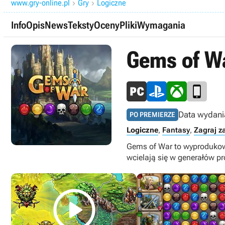
www.gry-online.pl
Gry
Logiczne


Info
Opis
News
Teksty
Oceny
Pliki
Wymagania
Gems of W
Data wydani
PO PREMIERZE
Logiczne
,
Fantasy
,
Zagraj z
Gems of War to wyprodukowa
wcielają się w generałów pr
