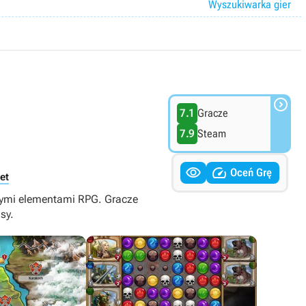
Wyszukiwarka gier

7.1
Gracze
7.9
Steam


Oceń Grę
et
anymi elementami RPG. Gracze
sy.