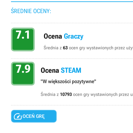
ŚREDNIE OCENY:
7.1
Ocena
Graczy
Średnia z
63
ocen gry wystawionych przez użyt
7.9
Ocena
STEAM
"W większości pozytywne"
Średnia z
10793
ocen gry wystawionych przez 

OCEŃ GRĘ