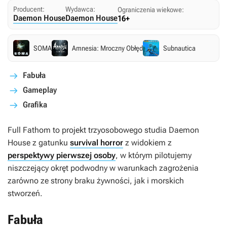
Producent:
Wydawca:
Ograniczenia wiekowe:
Daemon House
Daemon House
16+
SOMA
Amnesia: Mroczny Obłęd
Subnautica
Fabuła
Gameplay
Grafika
Full Fathom
to projekt trzyosobowego studia Daemon
House z gatunku
survival horror
z widokiem z
perspektywy pierwszej osoby
, w którym pilotujemy
niszczejący okręt podwodny w warunkach zagrożenia
zarówno ze strony braku żywności, jak i morskich
stworzeń.
Fabuła