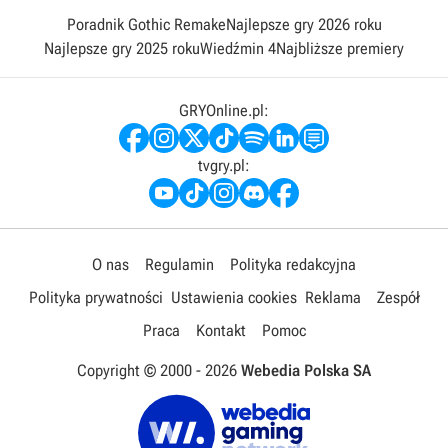
Poradnik Gothic Remake
Najlepsze gry 2026 roku
Najlepsze gry 2025 roku
Wiedźmin 4
Najbliższe premiery
GRYOnline.pl:
tvgry.pl:
O nas
Regulamin
Polityka redakcyjna
Polityka prywatności
Ustawienia cookies
Reklama
Zespół
Praca
Kontakt
Pomoc
Copyright © 2000 -
2026
Webedia Polska SA