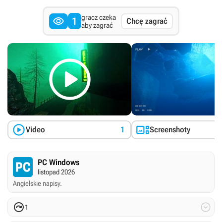
gracz czeka

1
Chcę zagrać
aby zagrać



Video
1
Screenshoty
PC Windows
listopad 2026
Angielskie napisy.


1