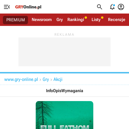




Newsroom
Gry
Rankingi
Listy
Recenzje
PREMIUM
www.gry-online.pl
Gry
Akcji


Info
Opis
Wymagania