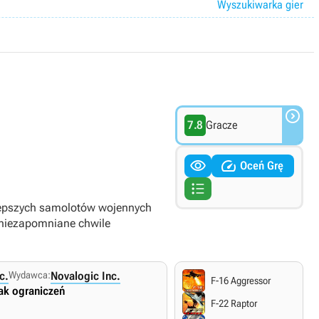
Wyszukiwarka gier

7.8
Gracze


Oceń Grę

ajlepszych samolotów wojennych
 niezapomniane chwile
c.
Wydawca:
Novalogic Inc.
F-16 Aggressor
ak ograniczeń
F-22 Raptor