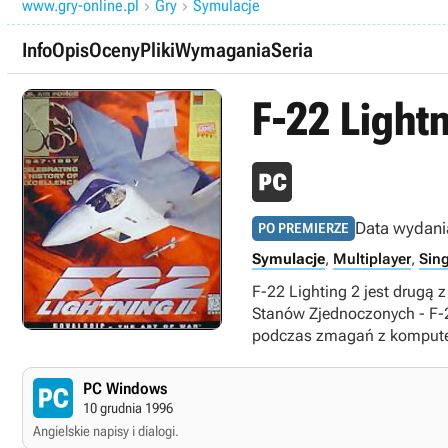
www.gry-online.pl
Gry
Symulacje


Info
Opis
Oceny
Pliki
Wymagania
Seria
F-22 Light
Data wydani
PO PREMIERZE
Symulacje
,
Multiplayer
,
Sing
F-22 Lighting 2 jest drugą 
Stanów Zjednoczonych - F-2
podczas zmagań z kompute
PC Windows
10 grudnia 1996
Angielskie napisy i dialogi.