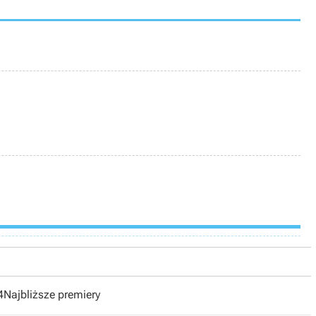
4
Najbliższe premiery