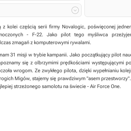

gą z kolei częścią serii firmy Novalogic, poświęconej jed
oczonych - F-22. Jako pilot tego myśliwca przeżyje
dczas zmagań z komputerowymi rywalami.
 nam 31 misji w trybie kampanii. Jako początkujący pilot n
apoznamy się z olbrzymimi prędkościami występującymi po
 czoła wrogom. Ze zwykłego pilota, dzięki wypełnianiu kol
wrogich Migów, stajemy się prawdziwym "asem przestworzy".
jlepiej strzeżonego samolotu na świecie - Air Force One.