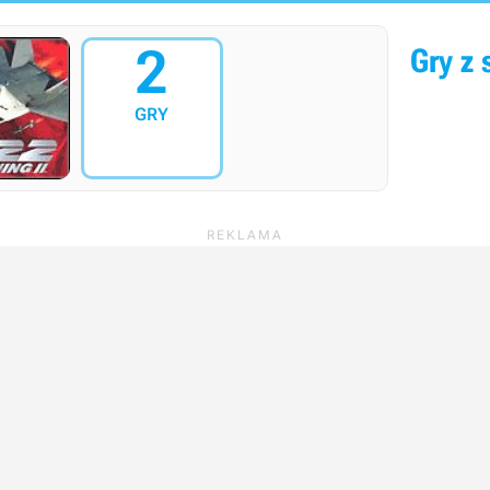
2
Gry z s
GRY