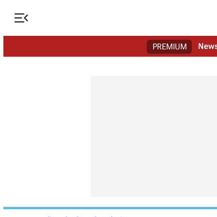

New
PREMIUM