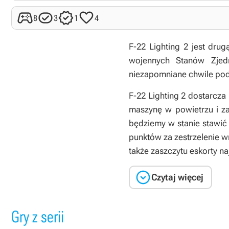




8
3
1
4
F-22 Lighting 2 jest dru
wojennych Stanów Zjedn
niezapomniane chwile po
F-22 Lighting 2 dostarcza
maszynę w powietrzu i z
będziemy w stanie stawić
punktów za zestrzelenie 
także zaszczytu eskorty na

Czytaj więcej
Gry z serii