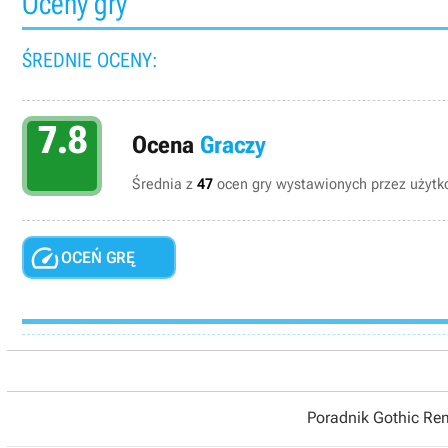
Oceny gry
ŚREDNIE OCENY:
7.8
Ocena
Graczy
Średnia z
47
ocen gry wystawionych przez użytko

OCEŃ GRĘ
Poradnik Gothic R