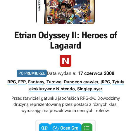
Etrian Odyssey II: Heroes of
Lagaard
Data wydania:
17 czerwca 2008
PO PREMIERZE
RPG
,
FPP
,
Fantasy
,
Turowe
,
Dungeon crawler
,
jRPG
,
Tytuły
ekskluzywne Nintendo
,
Singleplayer
Przedstawiciel gatunku japońskich RPG-ów. Dowodzimy
drużyną reprezentowaną przez postaci z różnych klas,
wyruszając na poszukiwania cennych trofeów.



Oceń Grę