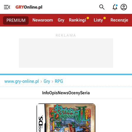




Newsroom
Gry
Rankingi
Listy
Recenzje
PREMIUM
www.gry-online.pl
Gry
RPG


Info
Opis
News
Oceny
Seria