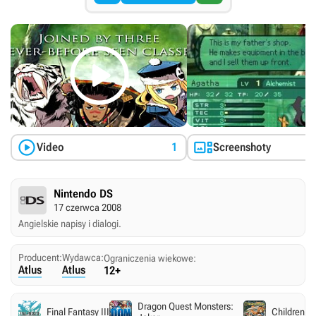



Video
1
Screenshoty
Nintendo DS
17 czerwca 2008
Angielskie napisy i dialogi.
Producent:
Wydawca:
Ograniczenia wiekowe:
Atlus
Atlus
12+
Dragon Quest Monsters:
Final Fantasy III
Children o