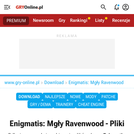




Newsroom
Gry
Rankingi
Listy
Recenzje
PREMIUM
www.gry-online.pl
Download
Enigmatis: Mgły Ravenwood


DOWNLOAD
NAJLEPSZE
NOWE
MODY
PATCHE
GRY / DEMA
TRAINERY
CHEAT ENGINE
Enigmatis: Mgły Ravenwood - Pliki