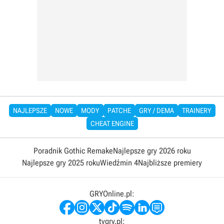
NAJLEPSZE
NOWE
MODY
PATCHE
GRY / DEMA
TRAINERY
CHEAT ENGINE
Poradnik Gothic Remake
Najlepsze gry 2026 roku
Najlepsze gry 2025 roku
Wiedźmin 4
Najbliższe premiery
GRYOnline.pl:
tvgry.pl: