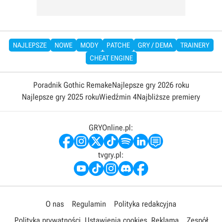
NAJLEPSZE
NOWE
MODY
PATCHE
GRY / DEMA
TRAINERY
CHEAT ENGINE
Poradnik Gothic Remake
Najlepsze gry 2026 roku
Najlepsze gry 2025 roku
Wiedźmin 4
Najbliższe premiery
GRYOnline.pl:
tvgry.pl:
O nas
Regulamin
Polityka redakcyjna
Polityka prywatności
Ustawienia cookies
Reklama
Zespół