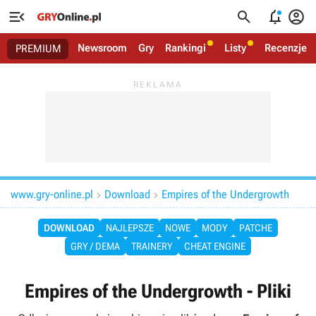




Newsroom
Gry
Rankingi
Listy
Recenzje
PREMIUM
www.gry-online.pl
Download
Empires of the Undergrowth


DOWNLOAD
NAJLEPSZE
NOWE
MODY
PATCHE
GRY / DEMA
TRAINERY
CHEAT ENGINE
Empires of the Undergrowth - Pliki