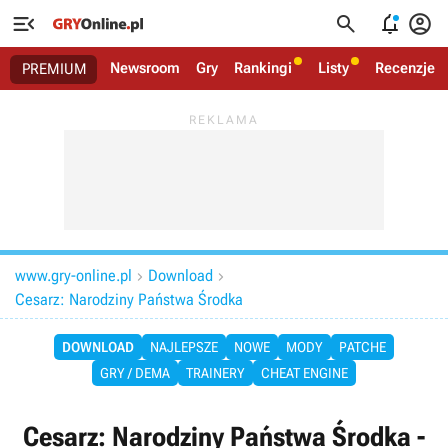




Newsroom
Gry
Rankingi
Listy
Recenzje
PREMIUM
www.gry-online.pl
Download


Cesarz: Narodziny Państwa Środka
DOWNLOAD
NAJLEPSZE
NOWE
MODY
PATCHE
GRY / DEMA
TRAINERY
CHEAT ENGINE
Cesarz: Narodziny Państwa Środka -