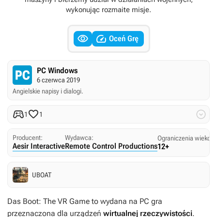
wykonując rozmaite misje.


Oceń Grę
PC Windows
6 czerwca 2019
Angielskie napisy i dialogi.



1
1
Producent:
Wydawca:
Ograniczenia wiekow
Aesir Interactive
Remote Control Productions
12+
UBOAT
Das Boot: The VR Game
to wydana na PC gra
przeznaczona dla urządzeń
wirtualnej rzeczywistości
.