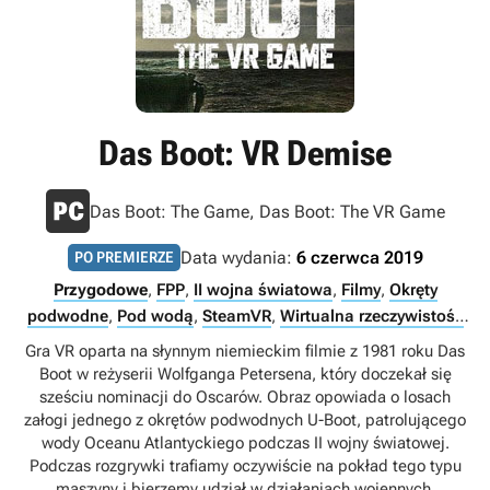
Das Boot: VR Demise
Das Boot: The Game, Das Boot: The VR Game
Data wydania:
6 czerwca 2019
PO PREMIERZE
Przygodowe
,
FPP
,
II wojna światowa
,
Filmy
,
Okręty
podwodne
,
Pod wodą
,
SteamVR
,
Wirtualna rzeczywistość
(VR)
,
Singleplayer
Gra VR oparta na słynnym niemieckim filmie z 1981 roku Das
Boot w reżyserii Wolfganga Petersena, który doczekał się
sześciu nominacji do Oscarów. Obraz opowiada o losach
załogi jednego z okrętów podwodnych U-Boot, patrolującego
wody Oceanu Atlantyckiego podczas II wojny światowej.
Podczas rozgrywki trafiamy oczywiście na pokład tego typu
maszyny i bierzemy udział w działaniach wojennych,