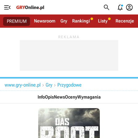




Newsroom
Gry
Rankingi
Listy
Recenzje
PREMIUM
www.gry-online.pl
Gry
Przygodowe


Info
Opis
News
Oceny
Wymagania