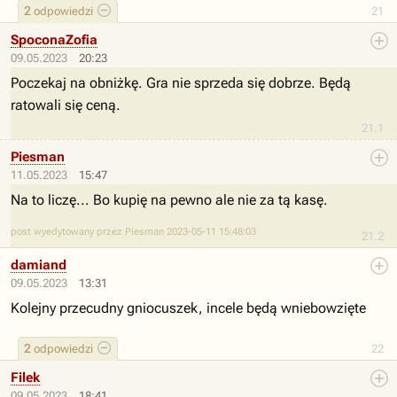
2
odpowiedzi
21
SpoconaZofia
09.05.2023
20:23
Poczekaj na obniżkę. Gra nie sprzeda się dobrze. Będą
ratowali się ceną.
21.1
Piesman
11.05.2023
15:47
Na to liczę... Bo kupię na pewno ale nie za tą kasę.
post wyedytowany przez Piesman 2023-05-11 15:48:03
21.2
damiand
09.05.2023
13:31
Kolejny przecudny gniocuszek, incele będą wniebowzięte
2
odpowiedzi
22
Filek
09.05.2023
18:41