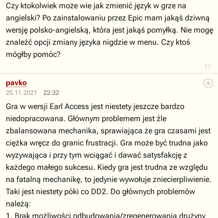
Czy ktokolwiek może wie jak zmienić język w grze na
angielski? Po zainstalowaniu przez Epic mam jakąś dziwną
wersję polsko-angielską, która jest jakąś pomyłką. Nie mogę
znaleźć opcji zmiany języka nigdzie w menu. Czy ktoś
mógłby pomóc?
17
pavko
25.11.2021
22:32
Gra w wersji Earl Access jest niestety jeszcze bardzo
niedopracowana. Głównym problemem jest źle
zbalansowana mechanika, sprawiająca że gra czasami jest
ciężka wręcz do granic frustracji. Gra może być trudna jako
wyzywająca i przy tym wciągać i dawać satysfakcję z
każdego małego sukcesu. Kiedy gra jest trudna ze względu
na fatalną mechanikę, to jedynie wywołuje zniecierpliwienie.
Taki jest niestety póki co DD2. Do głównych problemów
należą:
1. Brak możliwości odbudowania/zregenerowania drużyny