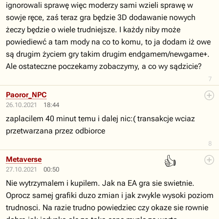
ignorowali sprawę więc moderzy sami wzieli sprawę w
sowje ręce, zaś teraz gra będzie 3D dodawanie nowych
żeczy będzie o wiele trudniejsze. I każdy niby może
powiediewć a tam mody na co to komu, to ja dodam iż owe
są drugim życiem gry takim drugim endgamem/newgame+.
Ale ostateczne poczekamy zobaczymy, a co wy sądzicie?
7
Paoror_NPC
26.10.2021
18:44
zaplacilem 40 minut temu i dalej nic:( transakcje wciaz
przetwarzana przez odbiorce
8
👍
Metaverse
27.10.2021
00:50
Nie wytrzymalem i kupilem. Jak na EA gra sie swietnie.
Oprocz samej grafiki duzo zmian i jak zwykle wysoki poziom
trudnosci. Na razie trudno powiedziec czy okaze sie rownie