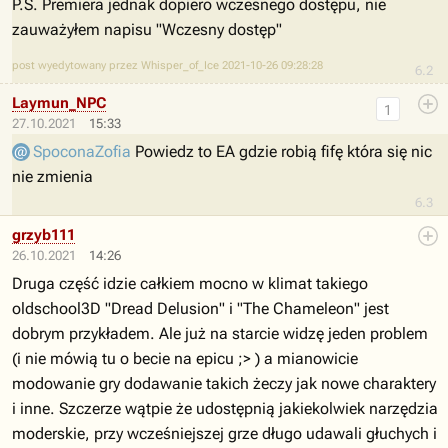
P.S. Premiera jednak dopiero wczesnego dostępu, nie
zauważyłem napisu "Wczesny dostęp"
post wyedytowany przez Whisper_of_Ice 2021-10-26 09:28:28
6.2
Laymun_NPC
1
27.10.2021
15:33
SpoconaZofia
Powiedz to EA gdzie robią fifę która się nic
nie zmienia
6.3
grzyb111
26.10.2021
14:26
Druga część idzie całkiem mocno w klimat takiego
oldschool3D "Dread Delusion" i "The Chameleon" jest
dobrym przykładem. Ale już na starcie widzę jeden problem
(i nie mówią tu o becie na epicu ;> ) a mianowicie
modowanie gry dodawanie takich żeczy jak nowe charaktery
i inne. Szczerze wątpie że udostępnią jakiekolwiek narzędzia
moderskie, przy wcześniejszej grze długo udawali głuchych i