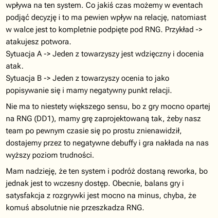
wpływa na ten system. Co jakiś czas możemy w eventach
podjąć decyzję i to ma pewien wpływ na relację, natomiast
w walce jest to kompletnie podpięte pod RNG. Przykład ->
atakujesz potwora.
Sytuacja A -> Jeden z towarzyszy jest wdzięczny i docenia
atak.
Sytuacja B -> Jeden z towarzyszy ocenia to jako
popisywanie się i mamy negatywny punkt relacji.
Nie ma to niestety większego sensu, bo z gry mocno opartej
na RNG (DD1), mamy grę zaprojektowaną tak, żeby nasz
team po pewnym czasie się po prostu znienawidził,
dostajemy przez to negatywne debuffy i gra nakłada na nas
wyższy poziom trudności.
Mam nadzieję, że ten system i podróż dostaną reworka, bo
jednak jest to wczesny dostęp. Obecnie, balans gry i
satysfakcja z rozgrywki jest mocno na minus, chyba, że
komuś absolutnie nie przeszkadza RNG.