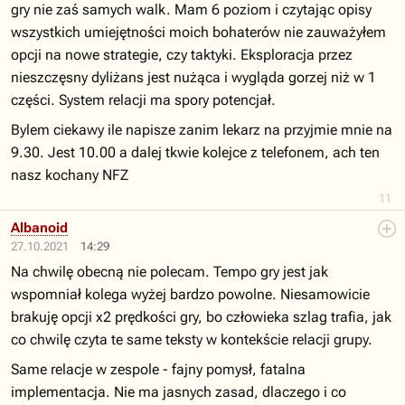
gry nie zaś samych walk. Mam 6 poziom i czytając opisy
wszystkich umiejętności moich bohaterów nie zauważyłem
opcji na nowe strategie, czy taktyki. Eksploracja przez
nieszczęsny dyliżans jest nużąca i wygląda gorzej niż w 1
części. System relacji ma spory potencjał.
Bylem ciekawy ile napisze zanim lekarz na przyjmie mnie na
9.30. Jest 10.00 a dalej tkwie kolejce z telefonem, ach ten
nasz kochany NFZ
11
Albanoid
27.10.2021
14:29
Na chwilę obecną nie polecam. Tempo gry jest jak
wspomniał kolega wyżej bardzo powolne. Niesamowicie
brakuję opcji x2 prędkości gry, bo człowieka szlag trafia, jak
co chwilę czyta te same teksty w kontekście relacji grupy.
Same relacje w zespole - fajny pomysł, fatalna
implementacja. Nie ma jasnych zasad, dlaczego i co