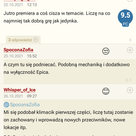
25.10.2021
12:13
Jutro premiera a coś cisza w temacie. Liczę na co
9.5
najmniej tak dobrą grę jak jedynka.
PC
3
odpowiedzi
6
😒
SpoconaZofia
25.10.2021
15:52
A czym tu się podniecać. Podobną mechaniką i dodatkowo
na wyłączność Epica.
6.1
😊
Whisper_of_Ice
26.10.2021
09:27
SpoconaZofia
Mi się podobał klimacik pierwszej części, liczę tutaj zostanie
on zachowany i wprowadzą nowych przeciwników, nowe
lokacje itp.