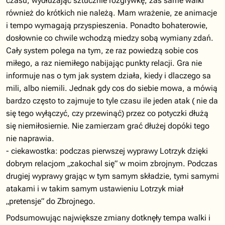
czasu, wydłużając sztucznie rozgrywkę, zaś same walki
również do krótkich nie należą. Mam wrażenie, ze animacje
i tempo wymagają przyspieszenia. Ponadto bohaterowie,
dosłownie co chwile wchodzą miedzy sobą wymiany zdań.
Cały system polega na tym, ze raz powiedzą sobie cos
miłego, a raz niemiłego nabijając punkty relacji. Gra nie
informuje nas o tym jak system działa, kiedy i dlaczego sa
mili, albo niemili. Jednak gdy cos do siebie mowa, a mówią
bardzo często to zajmuje to tyle czasu ile jeden atak ( nie da
się tego wyłączyć, czy przewinąć) przez co potyczki dłużą
się niemiłosiernie. Nie zamierzam grać dłużej dopóki tego
nie naprawia.
- ciekawostka: podczas pierwszej wyprawy Lotrzyk dzięki
dobrym relacjom „zakochal się” w moim zbrojnym. Podczas
drugiej wyprawy grając w tym samym składzie, tymi samymi
atakami i w takim samym ustawieniu Lotrzyk miał
„pretensje” do Zbrojnego.
Podsumowując największe zmiany dotknęły tempa walki i