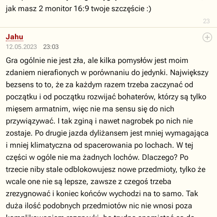
jak masz 2 monitor 16:9 twoje szczęście :)
23
Jahu
12.05.2023
23:03
Gra ogólnie nie jest zła, ale kilka pomysłów jest moim
zdaniem nierafionych w porównaniu do jedynki. Największy
bezsens to to, że za każdym razem trzeba zaczynać od
początku i od początku rozwijać bohaterów, którzy są tylko
mięsem armatnim, więc nie ma sensu się do nich
przywiązywać. I tak zginą i nawet nagrobek po nich nie
zostaje. Po drugie jazda dyliżansem jest mniej wymagająca
i mniej klimatyczna od spacerowania po lochach. W tej
części w ogóle nie ma żadnych lochów. Dlaczego? Po
trzecie niby stale odblokowujesz nowe przedmioty, tylko że
wcale one nie są lepsze, zawsze z czegoś trzeba
zrezygnować i koniec końców wychodzi na to samo. Tak
duża ilość podobnych przedmiotów nic nie wnosi poza