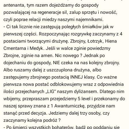
antenanta, tym razem dojeżdżamy do gospody
pozwalającej na regeneracje sil, zalup sprzętu i nowość,
czyli poprae relacji miedzy naszymi najemnikami.
- Ci tak licznie nie zastępują poległych śmiałków jak w
pierwszej części. Rozpoczynając rozgrywkę zaczynamy z 4
postaciami tworzącymi drużynę. Zbrojny, Łotrzyk, Hiena
Cmentarna i Medyk. Jeśli w walce zginie powiedzmy
Zbrojne, zginie na amen. Nic nowego ? Jednak po
dojechaniu do gospody, NIE czeka na nas kolejny zbrojny.
Albo ruszamy dalej z uszczuplona drużyna, albo
zastępujemy zbrojnego postacią INNEJ klasy. Co ważne
pierwsza nowa postać odblokowujemy wraz z odpowiednia
ilości przejechanych „LIG” naszym dyliżansem. Dlatego nim
wbijemy, przepraszam przejedziemy 5 level i przekonamy do
naszej sprawy znana z 1 Awanturniczkę, przyjdzie nam
stanąć przed decyzja. Jedziemy dalej trzy osoby, czy
zaczynamy kolejna podróż ?
- Po śmierci wszystkich bohaterów, bądź po poddaniu się