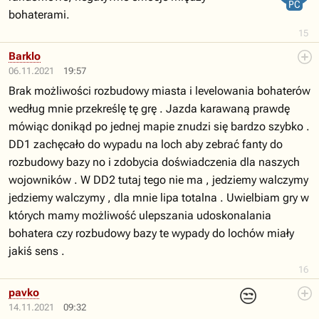
PC
bohaterami.
15
Barklo
06.11.2021
19:57
Brak możliwości rozbudowy miasta i levelowania bohaterów
według mnie przekreślę tę grę . Jazda karawaną prawdę
mówiąc donikąd po jednej mapie znudzi się bardzo szybko .
DD1 zachęcało do wypadu na loch aby zebrać fanty do
rozbudowy bazy no i zdobycia doświadczenia dla naszych
wojowników . W DD2 tutaj tego nie ma , jedziemy walczymy
jedziemy walczymy , dla mnie lipa totalna . Uwielbiam gry w
których mamy możliwość ulepszania udoskonalania
bohatera czy rozbudowy bazy te wypady do lochów miały
jakiś sens .
16
😒
pavko
14.11.2021
09:32