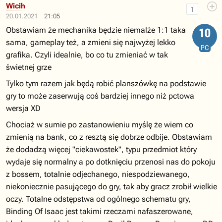
Wicih
1
20.01.2021
21:05
Obstawiam że mechanika będzie niemalże 1:1 taka
10
sama, gameplay też, a zmieni się najwyżej lekko
PC
grafika. Czyli idealnie, bo co tu zmieniać w tak
świetnej grze
Tylko tym razem jak będą robić planszówkę na podstawie
gry to może zaserwują coś bardziej innego niż pctowa
wersja XD
Chociaż w sumie po zastanowieniu myślę że wiem co
zmienią na bank, co z resztą się dobrze odbije. Obstawiam
że dodadzą więcej "ciekawostek", typu przedmiot który
wydaje się normalny a po dotknięciu przenosi nas do pokoju
z bossem, totalnie odjechanego, niespodziewanego,
niekoniecznie pasującego do gry, tak aby gracz zrobił wielkie
oczy. Totalne odstępstwa od ogólnego schematu gry,
Binding Of Isaac jest takimi rzeczami nafaszerowane,