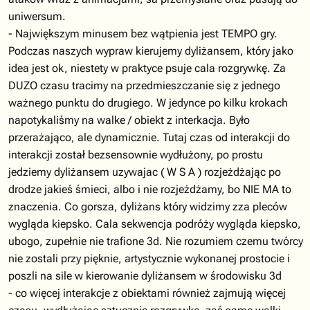
uniwersum.
- Największym minusem bez wątpienia jest TEMPO gry.
Podczas naszych wypraw kierujemy dyliżansem, który jako
idea jest ok, niestety w praktyce psuje cala rozgrywkę. Za
DUZO czasu tracimy na przedmieszczanie się z jednego
ważnego punktu do drugiego. W jedynce po kilku krokach
napotykaliśmy na walke / obiekt z interkacja. Było
przerażająco, ale dynamicznie. Tutaj czas od interakcji do
interakcji został bezsensownie wydłużony, po prostu
jedziemy dyliżansem uzywajac ( W S A ) rozjeżdżając po
drodze jakieś śmieci, albo i nie rozjeżdżamy, bo NIE MA to
znaczenia. Co gorsza, dyliżans który widzimy zza pleców
wygląda kiepsko. Cala sekwencja podróży wygląda kiepsko,
ubogo, zupełnie nie trafione 3d. Nie rozumiem czemu twórcy
nie zostali przy pięknie, artystycznie wykonanej prostocie i
poszli na sile w kierowanie dyliżansem w środowisku 3d
- co więcej interakcje z obiektami również zajmują więcej