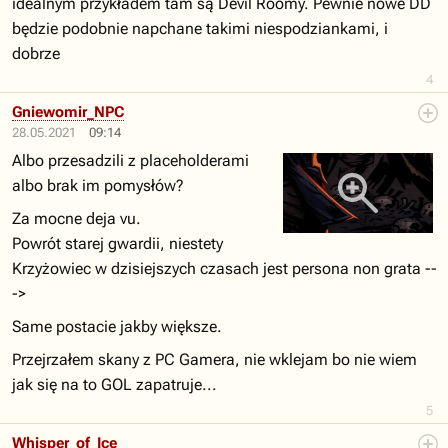
idealnym przykładem tam są Devil Roomy. Pewnie nowe DD
będzie podobnie napchane takimi niespodziankami, i
dobrze
4
Gniewomir_NPC
28.05.2021
09:14
Albo przesadzili z placeholderami
albo brak im pomysłów?
Za mocne deja vu.
Powrót starej gwardii, niestety
Krzyżowiec w dzisiejszych czasach jest persona non grata --
->
Same postacie jakby większe.
Przejrzałem skany z PC Gamera, nie wklejam bo nie wiem
jak się na to GOL zapatruje...
5
Whisper_of_Ice