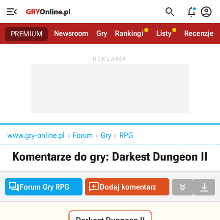




Newsroom
Gry
Rankingi
Listy
Recenzje
PREMIUM
www.gry-online.pl
Forum
Gry
RPG



Komentarze do gry: Darkest Dungeon II




Forum Gry RPG
Dodaj komentarz