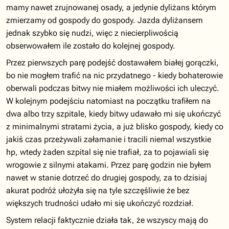
mamy nawet zrujnowanej osady, a jedynie dyliżans którym
zmierzamy od gospody do gospody. Jazda dyliżansem
jednak szybko się nudzi, więc z niecierpliwością
obserwowałem ile zostało do kolejnej gospody.
Przez pierwszych parę podejść dostawałem białej gorączki,
bo nie mogłem trafić na nic przydatnego - kiedy bohaterowie
oberwali podczas bitwy nie miałem możliwości ich uleczyć.
W kolejnym podejściu natomiast na początku trafiłem na
dwa albo trzy szpitale, kiedy bitwy udawało mi się ukończyć
z minimalnymi stratami życia, a już blisko gospody, kiedy co
jakiś czas przeżywali załamanie i tracili niemal wszystkie
hp, wtedy żaden szpital się nie trafiał, za to pojawiali się
wrogowie z silnymi atakami. Przez parę godzin nie byłem
nawet w stanie dotrzeć do drugiej gospody, za to dzisiaj
akurat podróż ułożyła się na tyle szczęśliwie że bez
większych trudności udało mi się ukończyć rozdział.
System relacji faktycznie działa tak, że wszyscy mają do