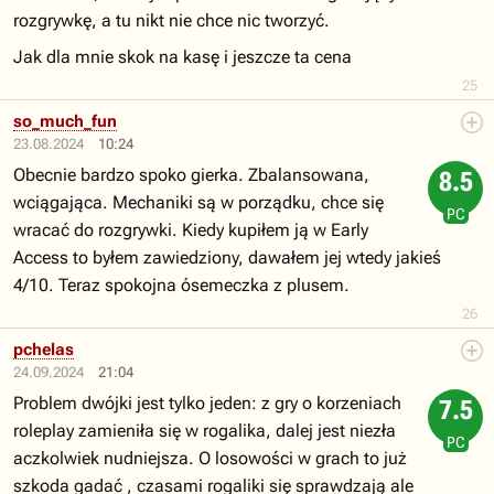
rozgrywkę, a tu nikt nie chce nic tworzyć.
Jak dla mnie skok na kasę i jeszcze ta cena
25
so_much_fun
23.08.2024
10:24
Obecnie bardzo spoko gierka. Zbalansowana,
8.5
wciągająca. Mechaniki są w porządku, chce się
PC
wracać do rozgrywki. Kiedy kupiłem ją w Early
Access to byłem zawiedziony, dawałem jej wtedy jakieś
4/10. Teraz spokojna ósemeczka z plusem.
26
pchelas
24.09.2024
21:04
Problem dwójki jest tylko jeden: z gry o korzeniach
7.5
roleplay zamieniła się w rogalika, dalej jest niezła
PC
aczkolwiek nudniejsza. O losowości w grach to już
szkoda gadać , czasami rogaliki się sprawdzają ale