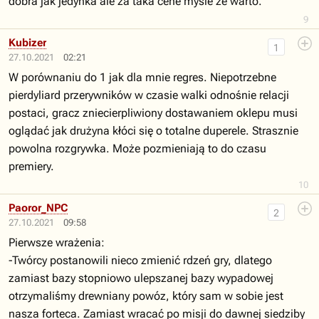
dobra jak jedynka ale za taka cene mysle ze warto.
9
Kubizer
1
27.10.2021
02:21
W porównaniu do 1 jak dla mnie regres. Niepotrzebne
pierdyliard przerywników w czasie walki odnośnie relacji
postaci, gracz zniecierpliwiony dostawaniem oklepu musi
oglądać jak drużyna kłóci się o totalne duperele. Strasznie
powolna rozgrywka. Może pozmieniają to do czasu
premiery.
10
Paoror_NPC
2
27.10.2021
09:58
Pierwsze wrażenia:
-Twórcy postanowili nieco zmienić rdzeń gry, dlatego
zamiast bazy stopniowo ulepszanej bazy wypadowej
otrzymaliśmy drewniany powóz, który sam w sobie jest
nasza forteca. Zamiast wracać po misji do dawnej siedziby