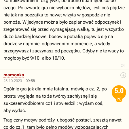
komplikowaniem rozgrywki, bo trudno spamiętać co do
czego. Po czwarte gra nie wybacza błędów, jeśli coś pójdzie
nie tak na początku to nawet wizyta w gospodzie nie
pomoże. W jedynce można było zaplanować odpoczynek i
zregenrować się przed wymagającą walką, tu jest wszystko
dużo bardziej losowe, bosowie potrafią pojawić się na
drodze w najmniej odpowiednim momencie, a wtedy
przegrywasz i zaczynasz od początku. Gdyby nie te wady to
mogłoby być 9/10, albo 10/10.
24
mamonka
25.10.2023
09:58
Ogólnie gra jak dla mnie fatalna, mówię o cz. 2, po
5.0
prostu wygląda na to że twórcy zachłysnęli się
PC
sukcesem/odbiorem cz1 i stwierdzili: wydam coś,
aby wydać.
Tragiczny motyw podróży, ubogość postaci, zresztą nawet
co do cz.1, tam było pełno modów wzbogacających