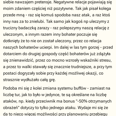
siebie nawzajem pretensje. Negatywne relacje pojawiają się
moim zdaniem częściej niż pozytywne. Tak jak pisał kolega
przede mną - raz się komuś spodoba nasz atak, a raz ktoś
inny nas za to znielubi. Tak samo jak kogoś np uleczymy z
trucizny badaczką zarazy - raz polepszymy naszą relację z
uleczonym, a innym razem inny bohater poczuje się
dotknięty że to nie on został uleczony, przez co relacja
naszych bohaterów ucierpi. Im dalej w las tym gorzej - przed
dotarciem do drugiej gospody część bohaterów już zdążyła
się znienawidzić, przez co mocno wzrosły wskaźniki stresu,
a przez to walki stawały się znacznie trudniejsze, a przy tym
postaci dogryzały sobie przy każdej możliwej okazji, co
strasznie wydłużało całą grę.
Podoba mi się z kolei zmiana systemu buffów - zamiast na
liczbę tur, jak to było w jedynce, te są określane na liczbę
ataków, np. kiedy przeciwnik ma bonus "-50% otrzymanych
obrażeń" dotyczy to tylko jednego ataku. Wydaje mi się że
da to nieco więcej możliwości przy planowaniu przebiegu