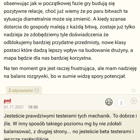
obserwując jak w początkowej fazie gry budują się
pozytywne relacje, choć już wiemy że po paru bitwach ta
sytuacja diametralnie może się zmienić. A kiedy szanse
dotarcia do gospody maleją z każdą bitwą, zostaje już tylko
nadzieja że zdobędziemy tyle doświadczenia że
odblokujemy bardziej przydatne przedmioty, nowe klasy
postaci które dadzą lepszy wpływ na budowanie drużyny, a
mapa będzie dla nas bardziej korzystna.
Na ten moment gra jest raczej frustrująca, ale mam nadzieję
na balans rozgrywki, bo w sumie widzę spory potencjał.
2
odpowiedzi
13
😃
prd
2
01.11.2021
18:56
Jesteście prawdziwymi testerami tych mechanik. To dobrze i
źle. W inny sposób takiego poziomu rng by nie zdołali
balansować, z drugiej strony... no jesteście beta testerami i
jeszcze zapłaciliście.