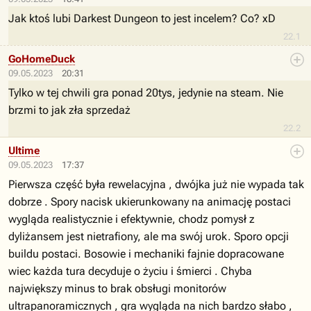
Jak ktoś lubi Darkest Dungeon to jest incelem? Co? xD
22.1
GoHomeDuck
09.05.2023
20:31
Tylko w tej chwili gra ponad 20tys, jedynie na steam. Nie
brzmi to jak zła sprzedaż
22.2
Ultime
09.05.2023
17:37
Pierwsza część była rewelacyjna , dwójka już nie wypada tak
dobrze . Spory nacisk ukierunkowany na animację postaci
wygląda realistycznie i efektywnie, chodz pomysł z
dyliżansem jest nietrafiony, ale ma swój urok. Sporo opcji
buildu postaci. Bosowie i mechaniki fajnie dopracowane
wiec każda tura decyduje o życiu i śmierci . Chyba
największy minus to brak obsługi monitorów
ultrapanoramicznych , gra wygląda na nich bardzo słabo ,