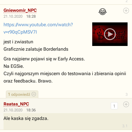
2
😂
Gniewomir_NPC
21.10.2020
18:28
https://www.youtube.com/watch?
v=r90qCpMSV7I
jest i zwiastun
Graficznie zalatuje Borderlands
Gra najpierw pojawi się w Early Access.
Na EGSie.
Czyli najgorszym miejscem do testowania i zbierania opinii
oraz feedbacku. Brawo.
1
odpowiedź
3
Reatas_NPC
1
21.10.2020
18:36
Ale kaska się zgadza.
3.1