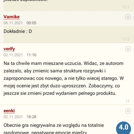
13.1
Vamike
06.11.2021
00:05
Dokładnie : D
13.2
verify
02.11.2021
11:10
Na ta chwile mam mieszane uczucia. Widac, ze autorom
zalezalo, aby zmienic sama strukture rozgrywki i
zaproponowac cos nowego, a nie tylko wiecej starego. W
mojej ocenie jest zbyt duzo uproszczen. Zobaczymy, co
jeszcze sie zmieni przed wydaniem pelnego produktu.
14
eenki
02.11.2021
18:28
Obecnie gra niegrywalna ze względu na totalnie
4.0
randomowe, negatywne emocje między