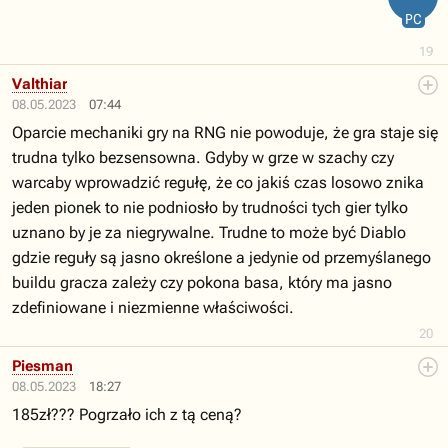
PC
19
Valthiar
08.05.2023
07:44
Oparcie mechaniki gry na RNG nie powoduje, że gra staje się
trudna tylko bezsensowna. Gdyby w grze w szachy czy
warcaby wprowadzić regułę, że co jakiś czas losowo znika
jeden pionek to nie podniosło by trudności tych gier tylko
uznano by je za niegrywalne. Trudne to może być Diablo
gdzie reguły są jasno określone a jedynie od przemyślanego
buildu gracza zależy czy pokona basa, który ma jasno
zdefiniowane i niezmienne właściwości.
20
Piesman
08.05.2023
18:27
185zł??? Pogrzało ich z tą ceną?