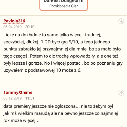
Darkest Dungeon II
Encyklopedia Gier
Paviola316
06.04.2019
20:10
Liczę na dokładnie to samo tylko więcej, trudniej,
soczyściej, dłużej. 1 DD było grą 9/10, a tego jednego
punktu zabrakło jej przynajmniej dla mnie, bo za mało było
tego czegoś. Potem to dlc trochę wprowadziły, ale one też
były lepsze i gorsze. No i więcej postaci, bo po poznaniu gry
używałem z podstawowej 10 może z 6.
1
TommyXtreme
08.12.2019
11:51
data premiery jeszcze nie ogłoszona... nie to żebym był
jakimś wielkim marudą ale na pewno jeszcze co najmniej
rok może więcej...