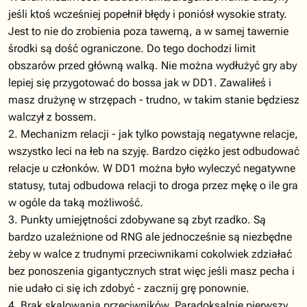
jeśli ktoś wcześniej popełnił błędy i poniósł wysokie straty.
Jest to nie do zrobienia poza tawerną, a w samej tawernie
środki są dość ograniczone. Do tego dochodzi limit
obszarów przed główną walką. Nie można wydłużyć gry aby
lepiej się przygotować do bossa jak w DD1. Zawaliłeś i
masz drużynę w strzępach - trudno, w takim stanie będziesz
walczył z bossem.
2. Mechanizm relacji - jak tylko powstają negatywne relacje,
wszystko leci na łeb na szyję. Bardzo ciężko jest odbudować
relacje u członków. W DD1 można było wyleczyć negatywne
statusy, tutaj odbudowa relacji to droga przez mękę o ile gra
w ogóle da taką możliwość.
3. Punkty umiejętności zdobywane są zbyt rzadko. Są
bardzo uzależnione od RNG ale jednocześnie są niezbędne
żeby w walce z trudnymi przeciwnikami cokolwiek zdziałać
bez ponoszenia gigantycznych strat więc jeśli masz pecha i
nie udało ci się ich zdobyć - zacznij grę ponownie.
4. Brak skalowania przeciwników. Paradoksalnie pierwszy