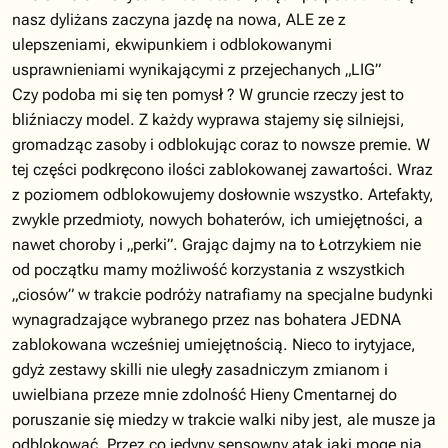
nasz dyliżans zaczyna jazdę na nowa, ALE ze z
ulepszeniami, ekwipunkiem i odblokowanymi
usprawnieniami wynikającymi z przejechanych „LIG”
Czy podoba mi się ten pomysł ? W gruncie rzeczy jest to
bliźniaczy model. Z każdy wyprawa stajemy się silniejsi,
gromadząc zasoby i odblokując coraz to nowsze premie. W
tej części podkręcono ilości zablokowanej zawartości. Wraz
z poziomem odblokowujemy dosłownie wszystko. Artefakty,
zwykle przedmioty, nowych bohaterów, ich umiejętności, a
nawet choroby i „perki”. Grając dajmy na to Łotrzykiem nie
od początku mamy możliwość korzystania z wszystkich
„ciosów” w trakcie podróży natrafiamy na specjalne budynki
wynagradzające wybranego przez nas bohatera JEDNA
zablokowana wcześniej umiejętnością. Nieco to irytyjace,
gdyż zestawy skilli nie uległy zasadniczym zmianom i
uwielbiana przeze mnie zdolność Hieny Cmentarnej do
poruszanie się miedzy w trakcie walki niby jest, ale musze ja
odblokować. Przez co jedyny sensowny atak jaki mogę nia