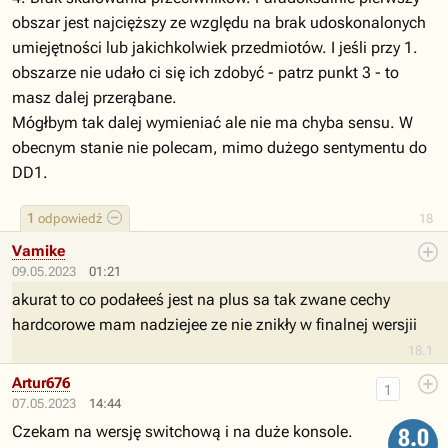
obszar jest najcięższy ze względu na brak udoskonalonych
umiejętności lub jakichkolwiek przedmiotów. I jeśli przy 1.
obszarze nie udało ci się ich zdobyć - patrz punkt 3 - to
masz dalej przerąbane.
Mógłbym tak dalej wymieniać ale nie ma chyba sensu. W
obecnym stanie nie polecam, mimo dużego sentymentu do
DD1.
1
odpowiedź
18
Vamike
09.05.2023
01:21
akurat to co podałeeś jest na plus sa tak zwane cechy
hardcorowe mam nadziejee ze nie znikły w finalnej wersjii
18.1
Artur676
1
07.05.2023
14:44
Czekam na wersję switchową i na duże konsole.
8.0