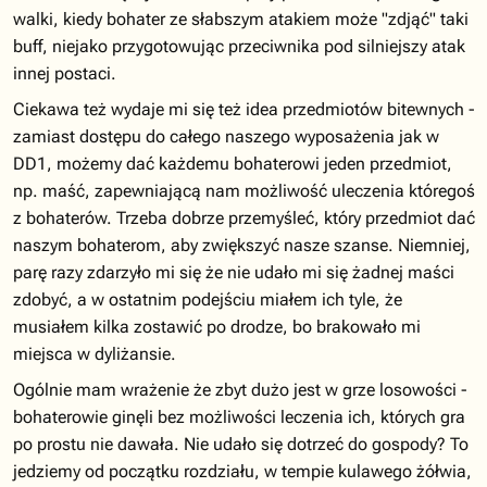
walki, kiedy bohater ze słabszym atakiem może "zdjąć" taki
buff, niejako przygotowując przeciwnika pod silniejszy atak
innej postaci.
Ciekawa też wydaje mi się też idea przedmiotów bitewnych -
zamiast dostępu do całego naszego wyposażenia jak w
DD1, możemy dać każdemu bohaterowi jeden przedmiot,
np. maść, zapewniającą nam możliwość uleczenia któregoś
z bohaterów. Trzeba dobrze przemyśleć, który przedmiot dać
naszym bohaterom, aby zwiększyć nasze szanse. Niemniej,
parę razy zdarzyło mi się że nie udało mi się żadnej maści
zdobyć, a w ostatnim podejściu miałem ich tyle, że
musiałem kilka zostawić po drodze, bo brakowało mi
miejsca w dyliżansie.
Ogólnie mam wrażenie że zbyt dużo jest w grze losowości -
bohaterowie ginęli bez możliwości leczenia ich, których gra
po prostu nie dawała. Nie udało się dotrzeć do gospody? To
jedziemy od początku rozdziału, w tempie kulawego żółwia,