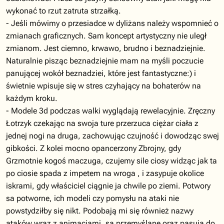
wykonać to rzut zatruta strzałką.
- Jeśli mówimy o przesiadce w dyliżans należy wspomnieć o
zmianach graficznych. Sam koncept artystyczny nie uległ
zmianom. Jest ciemno, krwawo, brudno i beznadziejnie.
Naturalnie pisząc beznadziejnie mam na myśli poczucie
panującej wokół beznadziei, które jest fantastyczne:) i
świetnie wpisuje się w stres czyhający na bohaterów na
każdym kroku.
- Modele 3d podczas walki wyglądają rewelacyjnie. Zręczny
Łotrzyk czekając na swoja ture przerzuca ciężar ciała z
jednej nogi na druga, zachowując czujność i dowodząc swej
gibkości. Z kolei mocno opancerzony Zbrojny, gdy
Grzmotnie kogoś maczuga, czujemy sile ciosy widząc jak ta
po ciosie spada z impetem na wroga , i zasypuje okolice
iskrami, gdy właściciel ciągnie ja chwile po ziemi. Potwory
sa potworne, ich modeli czy pomysłu na ataki nie
powstydziłby się nikt. Podobają mi się również nazwy
ataków wraz z animacjami, sa przemyślane oraz pasują do