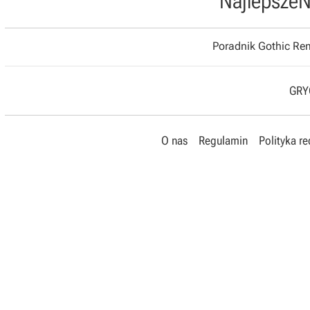
Najlepsze
N
Poradnik Gothic R
GRYO
O nas
Regulamin
Polityka r