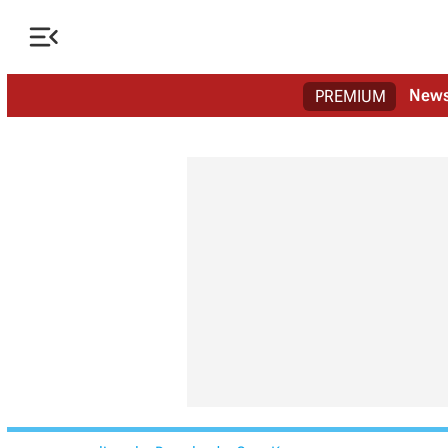

New
PREMIUM