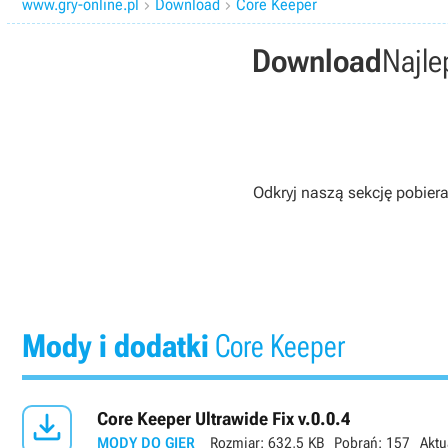
www.gry-online.pl
Download
Core Keeper


Download
Najle
Odkryj naszą sekcję pobier
Mody i dodatki
Core Keeper

Core Keeper Ultrawide Fix v.0.0.4
MODY DO GIER
Rozmiar:
632,5 KB
Pobrań:
157
Aktu