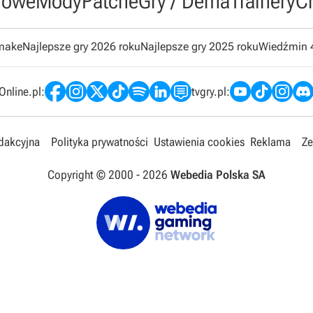
owe
Mody
Patche
Gry / Dema
Trainery
C
emake
Najlepsze gry 2026 roku
Najlepsze gry 2025 roku
Wiedźmin 
nline.pl:
tvgry.pl:
edakcyjna
Polityka prywatności
Ustawienia cookies
Reklama
Ze
Copyright © 2000 -
2026
Webedia Polska SA