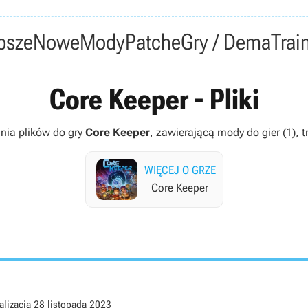
psze
Nowe
Mody
Patche
Gry / Dema
Trai
Core Keeper - Pliki
ania plików do gry
Core Keeper
, zawierającą mody do gier (1), tr
WIĘCEJ O GRZE
Core Keeper
alizacja
28 listopada 2023