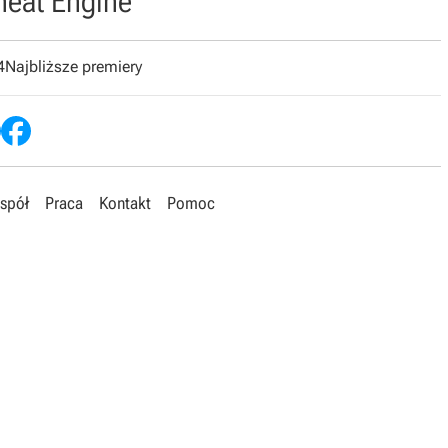
heat Engine
4
Najbliższe premiery
spół
Praca
Kontakt
Pomoc