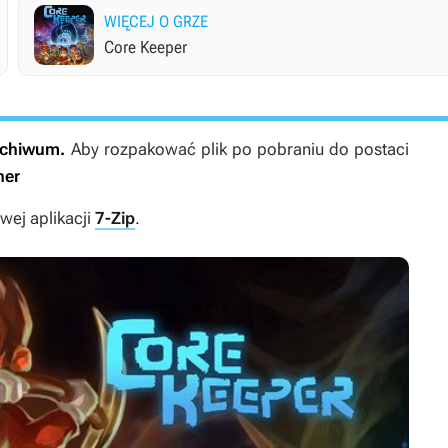
WIĘCEJ O GRZE
Core Keeper
archiwum.
Aby rozpakować plik po pobraniu do postaci
ner
ej aplikacji
7-Zip
.