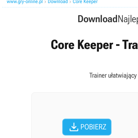
www.gry-online.pl
Download
Core Keeper


Download
Najle
Core Keeper - Tra
Trainer ułatwiający

POBIERZ