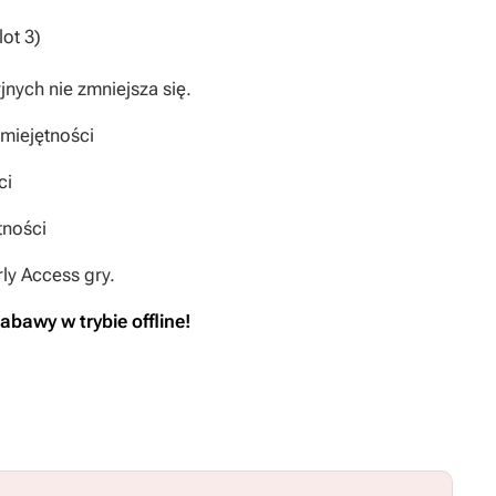
ot 3)
jnych nie zmniejsza się.
miejętności
ci
tności
ly Access gry.
abawy w trybie offline!