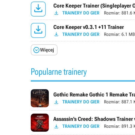

Core Keeper Trainer (Singleplayer O

TRAINERY DO GIER
Rozmiar:
881.6 

Core Keeper v0.3.1 +11 Trainer

TRAINERY DO GIER
Rozmiar:
6.1 MB

Więcej
Popularne trainery
Gothic Remake Gothic 1 Remake Trai

TRAINERY DO GIER
Rozmiar:
887.1 
Assassin's Creed: Shadows Trainer 

TRAINERY DO GIER
Rozmiar:
891.3 