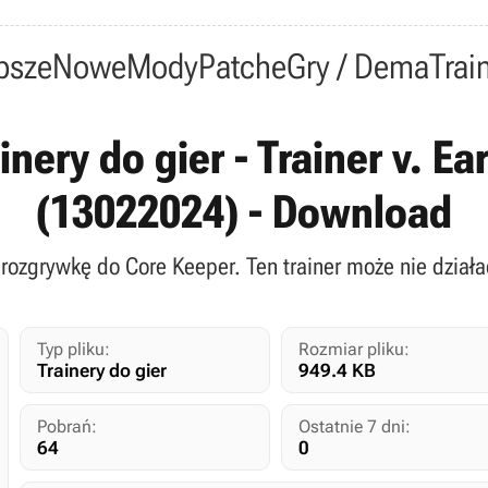
psze
Nowe
Mody
Patche
Gry / Dema
Trai
inery do gier - Trainer v. Ea
(13022024) - Download
 rozgrywkę do Core Keeper. Ten trainer może nie działa
Typ pliku:
Rozmiar pliku:
Trainery do gier
949.4 KB
Pobrań:
Ostatnie 7 dni:
64
0