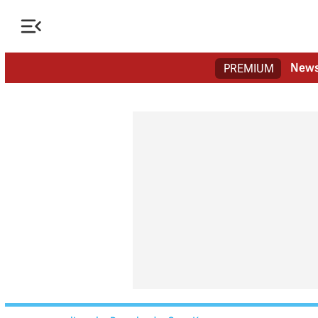

New
PREMIUM