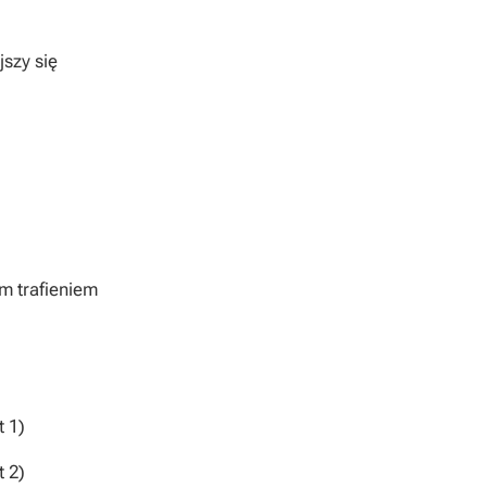
szy się
m trafieniem
t 1)
t 2)