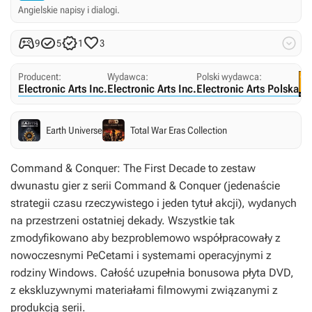
Angielskie napisy i dialogi.





9
5
1
3
Producent:
Wydawca:
Polski wydawca:
Electronic Arts Inc.
Electronic Arts Inc.
Electronic Arts Polska
Earth Universe
Total War Eras Collection
Command & Conquer: The First Decade
to zestaw
dwunastu gier z serii
Command & Conquer
(jedenaście
strategii czasu rzeczywistego i jeden tytuł akcji), wydanych
na przestrzeni ostatniej dekady. Wszystkie tak
zmodyfikowano aby bezproblemowo współpracowały z
nowoczesnymi PeCetami i systemami operacyjnymi z
rodziny Windows. Całość uzupełnia bonusowa płyta DVD,
z ekskluzywnymi materiałami filmowymi związanymi z
produkcją serii.