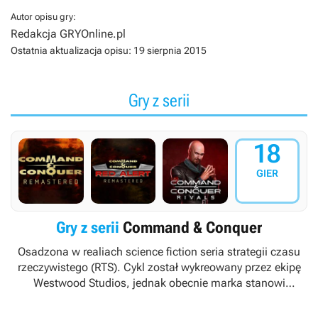
Autor opisu gry:
Redakcja GRYOnline.pl
Ostatnia aktualizacja opisu:
19 sierpnia 2015
Gry z serii
18
GIER
Gry z serii
Command & Conquer
Osadzona w realiach science fiction seria strategii czasu
rzeczywistego (RTS). Cykl został wykreowany przez ekipę
Westwood Studios, jednak obecnie marka stanowi
własność koncernu Electronic Arts, rozwijającego ją w
oparciu o własne studia deweloperskie (m.in. Victory