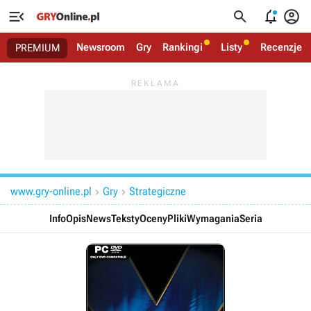




Newsroom
Gry
Rankingi
Listy
Recenzje
PREMIUM
www.gry-online.pl
Gry
Strategiczne


Info
Opis
News
Teksty
Oceny
Pliki
Wymagania
Seria