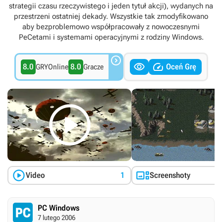
strategii czasu rzeczywistego i jeden tytuł akcji), wydanych na
przestrzeni ostatniej dekady. Wszystkie tak zmodyfikowano
aby bezproblemowo współpracowały z nowoczesnymi
PeCetami i systemami operacyjnymi z rodziny Windows.



8.0
8.0
Oceń Grę
GRYOnline
Gracze



Video
1
Screenshoty
PC Windows
7 lutego 2006