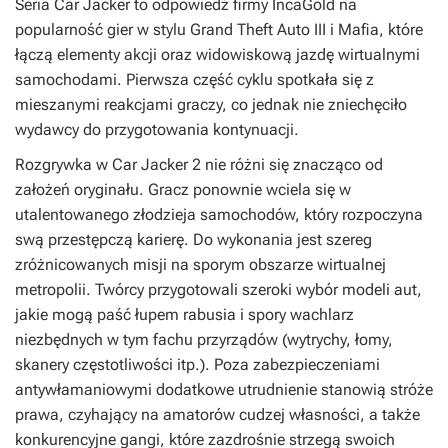
Seria
Car Jacker
to odpowiedź firmy IncaGold na
popularność gier w stylu
Grand Theft Auto III
i
Mafia
, które
łączą elementy akcji oraz widowiskową jazdę wirtualnymi
samochodami. Pierwsza część cyklu spotkała się z
mieszanymi reakcjami graczy, co jednak nie zniechęciło
wydawcy do przygotowania kontynuacji.
Rozgrywka w
Car Jacker 2
nie różni się znacząco od
założeń oryginału. Gracz ponownie wciela się w
utalentowanego złodzieja samochodów, który rozpoczyna
swą przestępczą karierę. Do wykonania jest szereg
zróżnicowanych misji na sporym obszarze wirtualnej
metropolii. Twórcy przygotowali szeroki wybór modeli aut,
jakie mogą paść łupem rabusia i spory wachlarz
niezbędnych w tym fachu przyrządów (wytrychy, łomy,
skanery częstotliwości itp.). Poza zabezpieczeniami
antywłamaniowymi dodatkowe utrudnienie stanowią stróże
prawa, czyhający na amatorów cudzej własności, a także
konkurencyjne gangi, które zazdrośnie strzegą swoich