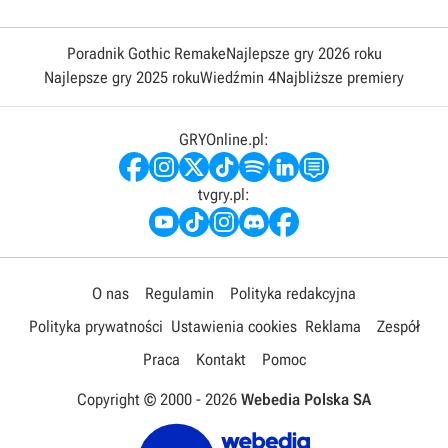
Poradnik Gothic Remake
Najlepsze gry 2026 roku
Najlepsze gry 2025 roku
Wiedźmin 4
Najbliższe premiery
GRYOnline.pl:
tvgry.pl:
O nas
Regulamin
Polityka redakcyjna
Polityka prywatności
Ustawienia cookies
Reklama
Zespół
Praca
Kontakt
Pomoc
Copyright © 2000 -
2026
Webedia Polska SA