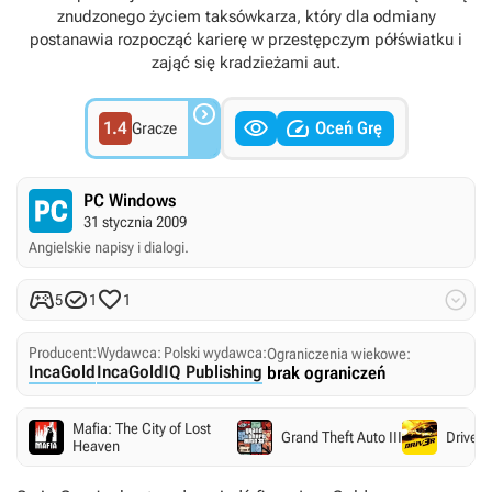
znudzonego życiem taksówkarza, który dla odmiany
postanawia rozpocząć karierę w przestępczym półświatku i
zająć się kradzieżami aut.



1.4
Oceń Grę
Gracze
PC Windows
31 stycznia 2009
Angielskie napisy i dialogi.




5
1
1
Producent:
Wydawca:
Polski wydawca:
Ograniczenia wiekowe:
IncaGold
IncaGold
IQ Publishing
brak ograniczeń
Mafia: The City of Lost
Grand Theft Auto III
Driver 
Heaven