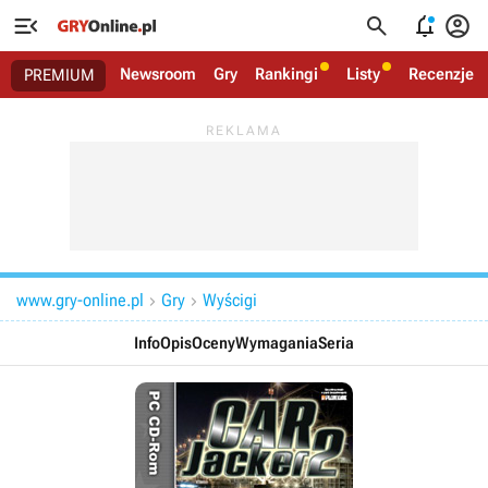




Newsroom
Gry
Rankingi
Listy
Recenzje
PREMIUM
www.gry-online.pl
Gry
Wyścigi


Info
Opis
Oceny
Wymagania
Seria