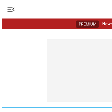

New
PREMIUM