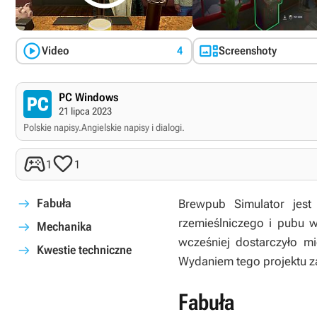


Video
4
Screenshoty
PC Windows
21 lipca 2023
Polskie napisy.
Angielskie napisy i dialogi.


1
1
Fabuła
Brewpub Simulator
jes
rzemieślniczego i pubu 
Mechanika
wcześniej dostarczyło mi
Kwestie techniczne
Wydaniem tego projektu za
Fabuła