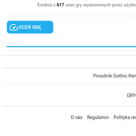
Średnia z
617
ocen gry wystawionych przez użyt

OCEŃ GRĘ
Poradnik Gothic R
GRYO
O nas
Regulamin
Polityka r