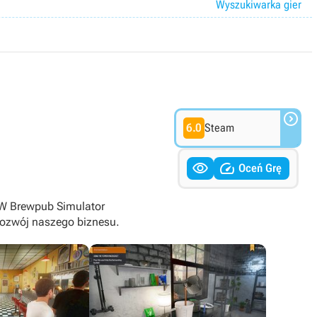
Wyszukiwarka gier

6.0
Steam


Oceń Grę
. W Brewpub Simulator
rozwój naszego biznesu.