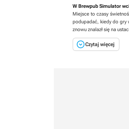
W
Brewpub Simulator
wci
Miejsce to czasy świetnoś
podupadać, kiedy do gry 
znowu znalazł się na usta

Czytaj więcej