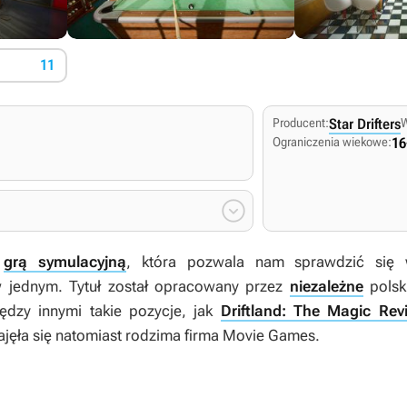
11
Producent:
Star Drifters
Ograniczenia wiekowe:
16

t
grą symulacyjną
, która pozwala nam sprawdzić się w
w jednym. Tytuł został opracowany przez
niezależne
polski
ędzy innymi takie pozycje, jak
Driftland: The Magic Revi
jęła się natomiast rodzima firma Movie Games.