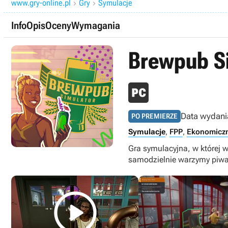
www.gry-online.pl
Gry
Symulacje


Info
Opis
Oceny
Wymagania
Brewpub S
Data wydani
PO PREMIERZE
Symulacje
,
FPP
,
Ekonomicz
Gra symulacyjna, w której 
samodzielnie warzymy piwa 
