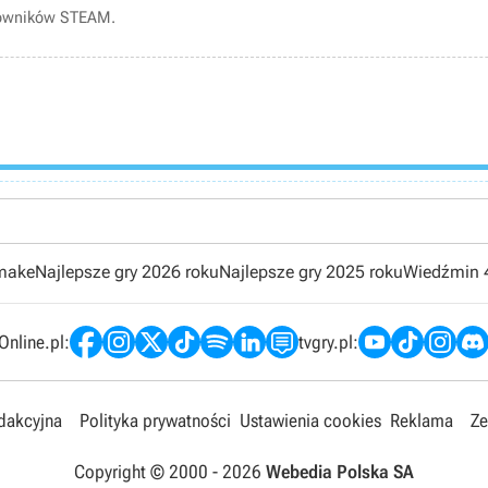
kowników STEAM.
emake
Najlepsze gry 2026 roku
Najlepsze gry 2025 roku
Wiedźmin 
nline.pl:
tvgry.pl:
edakcyjna
Polityka prywatności
Ustawienia cookies
Reklama
Ze
Copyright © 2000 -
2026
Webedia Polska SA