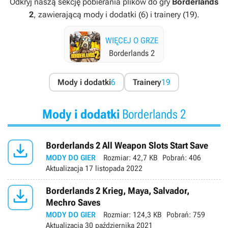
Odkryj naszą sekcję pobierania plików do gry
Borderlands
2
, zawierającą mody i dodatki (6) i trainery (19).
WIĘCEJ O GRZE
Borderlands 2
Mody i dodatki
6
Trainery
19
Mody i dodatki
Borderlands 2

Borderlands 2 All Weapon Slots Start Save
MODY DO GIER
Rozmiar:
42,7 KB
Pobrań:
406
Aktualizacja
17 listopada 2022

Borderlands 2 Krieg, Maya, Salvador,
Mechro Saves
MODY DO GIER
Rozmiar:
124,3 KB
Pobrań:
759
Aktualizacja
30 października 2021