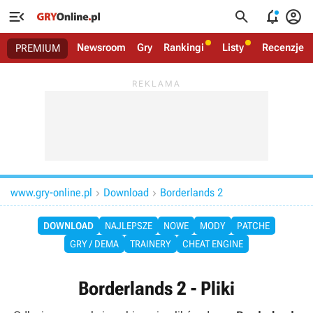




Newsroom
Gry
Rankingi
Listy
Recenzje
PREMIUM
www.gry-online.pl
Download
Borderlands 2


DOWNLOAD
NAJLEPSZE
NOWE
MODY
PATCHE
GRY / DEMA
TRAINERY
CHEAT ENGINE
Borderlands 2 - Pliki