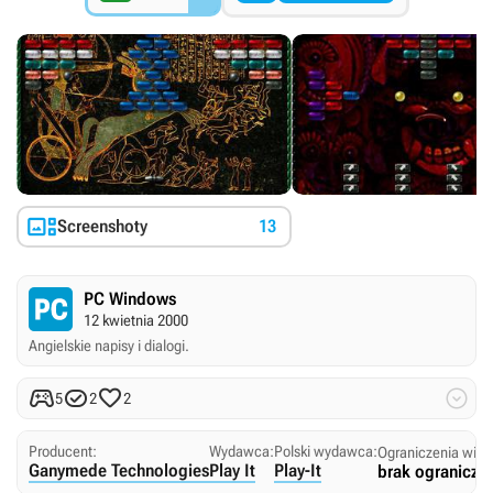

Screenshoty
13
PC Windows
12 kwietnia 2000
Angielskie napisy i dialogi.




5
2
2
Producent:
Wydawca:
Polski wydawca:
Ograniczenia wie
Ganymede Technologies
Play It
Play-It
brak ogranicze