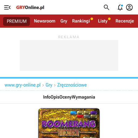




Newsroom
Gry
Rankingi
Listy
Recenzje
PREMIUM
www.gry-online.pl
Gry
Zręcznościowe


Info
Opis
Oceny
Wymagania