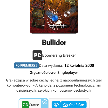
Bullidor
Boomerang Breaker
Data wydania:
12 kwietnia 2000
PO PREMIERZE
Zręcznościowe
,
Singleplayer
Gra łącząca w sobie cechy jednej z najpopularniejszych gier
komputerowych - Arkanoida, z poziomem technologicznym
dzisiejszych, szybkich komputerów osobistych.



7.3
Oceń Grę
Gracze