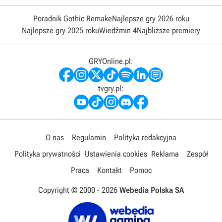
Poradnik Gothic Remake
Najlepsze gry 2026 roku
Najlepsze gry 2025 roku
Wiedźmin 4
Najbliższe premiery
GRYOnline.pl:
tvgry.pl:
O nas
Regulamin
Polityka redakcyjna
Polityka prywatności
Ustawienia cookies
Reklama
Zespół
Praca
Kontakt
Pomoc
Copyright © 2000 -
2026
Webedia Polska SA