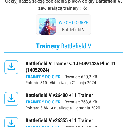
Odkryj naszą sekcję pobierania plików do gry
Battlefield V
,
zawierającą trainery (16).
WIĘCEJ O GRZE
Battlefield V
Trainery
Battlefield V

Battlefield V Trainer v.1.0-4991425 Plus 11
(14052024)
TRAINERY DO GIER
Rozmiar:
620,2 KB
Pobrań:
810
Aktualizacja
21 maja 2024

Battlefield V v26480 +11 Trainer
TRAINERY DO GIER
Rozmiar:
763,8 KB
Pobrań:
3,8K
Aktualizacja
1 grudnia 2020

Battlefield V v26355 +11 Trainer