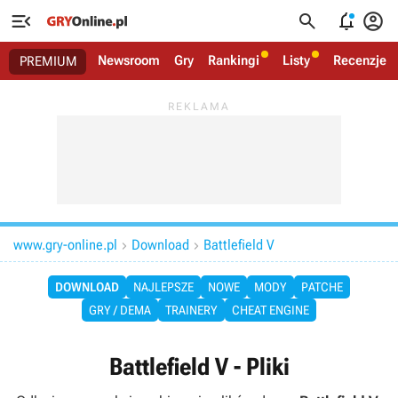




Newsroom
Gry
Rankingi
Listy
Recenzje
PREMIUM
www.gry-online.pl
Download
Battlefield V


DOWNLOAD
NAJLEPSZE
NOWE
MODY
PATCHE
GRY / DEMA
TRAINERY
CHEAT ENGINE
Battlefield V - Pliki