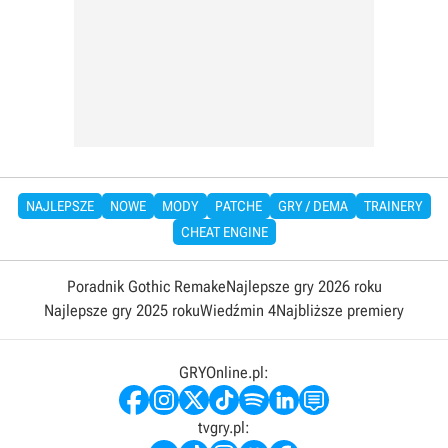
NAJLEPSZE
NOWE
MODY
PATCHE
GRY / DEMA
TRAINERY
CHEAT ENGINE
Poradnik Gothic Remake
Najlepsze gry 2026 roku
Najlepsze gry 2025 roku
Wiedźmin 4
Najbliższe premiery
GRYOnline.pl:
tvgry.pl: