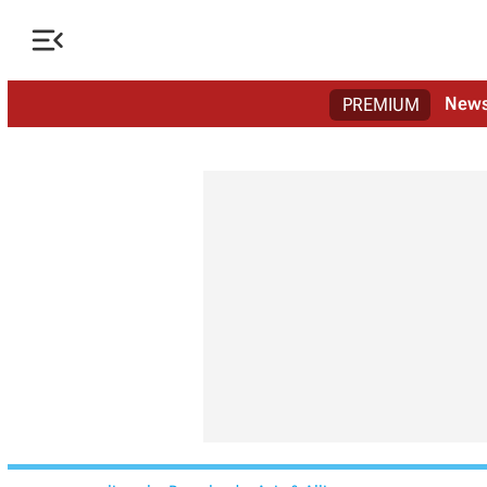

New
PREMIUM