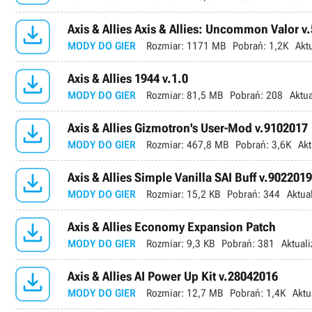

Axis & Allies Axis & Allies: Uncommon Valor v.
MODY DO GIER
Rozmiar:
1171 MB
Pobrań:
1,2K
Akt

Axis & Allies 1944 v.1.0
MODY DO GIER
Rozmiar:
81,5 MB
Pobrań:
208
Aktua

Axis & Allies Gizmotron's User-Mod v.9102017
MODY DO GIER
Rozmiar:
467,8 MB
Pobrań:
3,6K
Akt

Axis & Allies Simple Vanilla SAI Buff v.9022019
MODY DO GIER
Rozmiar:
15,2 KB
Pobrań:
344
Aktua

Axis & Allies Economy Expansion Patch
MODY DO GIER
Rozmiar:
9,3 KB
Pobrań:
381
Aktuali

Axis & Allies AI Power Up Kit v.28042016
MODY DO GIER
Rozmiar:
12,7 MB
Pobrań:
1,4K
Aktu