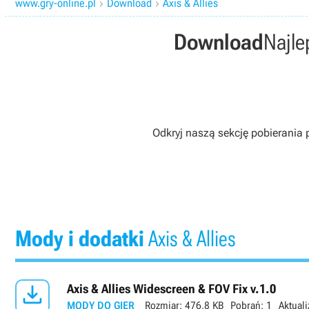
www.gry-online.pl
Download
Axis & Allies


Download
Najle
Odkryj naszą sekcję pobierania 
Mody i dodatki
Axis & Allies

Axis & Allies Widescreen & FOV Fix v.1.0
MODY DO GIER
Rozmiar:
476,8 KB
Pobrań:
1
Aktuali