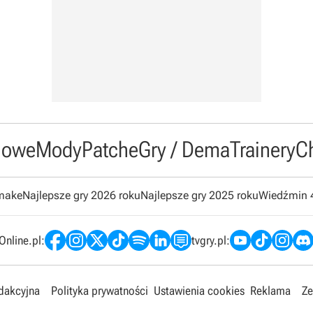
owe
Mody
Patche
Gry / Dema
Trainery
C
emake
Najlepsze gry 2026 roku
Najlepsze gry 2025 roku
Wiedźmin 
nline.pl:
tvgry.pl:
edakcyjna
Polityka prywatności
Ustawienia cookies
Reklama
Ze