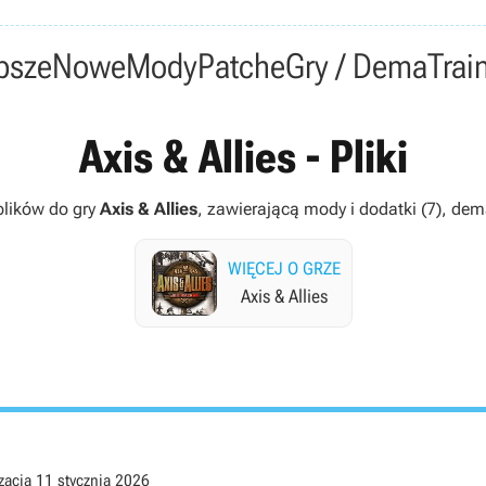
psze
Nowe
Mody
Patche
Gry / Dema
Trai
Axis & Allies - Pliki
plików do gry
Axis & Allies
, zawierającą mody i dodatki (7), dema 
WIĘCEJ O GRZE
Axis & Allies
zacja
11 stycznia 2026