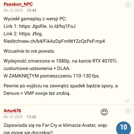
Peaskon_NPC
06.12.2023
10:44
Wyciekł gameplay z wersji PC:
Link 1: https: //gofile. io /d/hq1FoJ
Link 2: https: //big.
fileditchnew.ch/b4/FikAzDpFmNtYZzQzPxP.mp4
Wizualnie to nie powala.
Wydajność zmierzona w 1080p, na karcie RTX 4070Ti.
custumowe ustawienia + DLAA.
W ZAMKNIĘTYM pomieszczeniu 110-130 fps.
Pewnie po wyjściu na zewnątrz spadek będzie spory, a
Denuvo + VMP swoje też zrobią.
23
😍
Artur676
06.12.2023
13:42
Zapowiada się na Far Cry w klimacie Avatar, więc
10
nie mogę się doczekać!