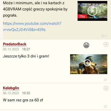
Może i minimum, ale i na kartach z
4GBVRAM część graczy spokojnie by
pograła.
https://www.youtube.com/watch?
v=vwQxZJD4Vi0&t=459s
20.1
😁
PredatorBack
03.12.2023
18:27
Jeszcze tylko 3 dni i gram!
21
Kelebglin
06.12.2023
10:32
W sam raz gra za 60 zł
22