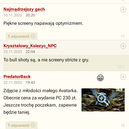
Najmądrzejszy gach
10.11.2023
20:20
Piękne screeny napawają optymizmem.
1
odpowiedź
17
Krysztalowy_Ksiezyc_NPC
23.11.2023
22:04
To bull shoty są, a nie screeny stricte z gry.
17.1
😁
PredatorBack
22.11.2023
19:43
Zdjęcie z młodości małego Avatarka.
Obecnie cena za wydanie PC 230 zł.
Jeszcze trochę poczekam, zapewne
będzie taniej.
1
odpowiedź
18