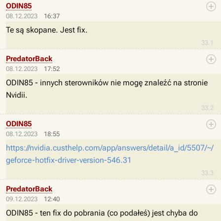
ODIN85
08.12.2023
16:37
Te są skopane. Jest fix.
33.1
PredatorBack
08.12.2023
17:52
ODIN85 - innych sterowników nie mogę znaleźć na stronie
Nvidii.
33.2
ODIN85
08.12.2023
18:55
https://nvidia.custhelp.com/app/answers/detail/a_id/5507/~/
geforce-hotfix-driver-version-546.31
33.3
PredatorBack
09.12.2023
12:40
ODIN85 - ten fix do pobrania (co podałeś) jest chyba do