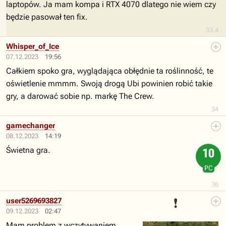
laptopów. Ja mam kompa i RTX 4070 dlatego nie wiem czy
będzie pasował ten fix.
33.4
Whisper_of_Ice
07.12.2023
19:56
Całkiem spoko gra, wyglądająca obłędnie ta roślinność, te
oświetlenie mmmm. Swoją drogą Ubi powinien robić takie
gry, a darować sobie np. markę The Crew.
34
gamechanger
08.12.2023
14:19
Świetna gra.
10
PC
36
❗
user5269693827
09.12.2023
02:47
Mam problem z wczytywaniem