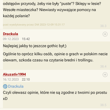
odstępów przyrody, żeby nie były "puste"? Sklepy w lesie?
Wesołe miasteczka? Niewiasty wzywające pomocy na
każdej polanie?
post wyedytowany przez DM 2023-12-09 15:31:17
38.3
Drackula
09.12.2023
15:42
Najlepiej jakby to jeszcze gothic był;)
Ogólnie to oprócz kilku osób, opinie o grach w polskim necie
olewam, szkoda czasu na czytanie bredni i trollingu.
38.4
Akuzativ1994
16.12.2023
22:10
Drackula
Czyli olewasz opinie, które nie są zgodne z twoimi po prostu
xD
38.5