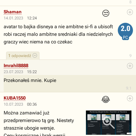
8
😒
Shaman
14.01.2023
12:24
avatar to bajka disneya a nie ambitne si-fi a ubisoft
2.0
robi raczej malo ambitne sredniaki dla niedzielnych
PC
graczy wiec niema na co czekac
1
odpowiedź
9
Imrahil8888
23.07.2023
15:22
Przekonałeś mnie. Kupie
9.1
😂
KUBA1550
10.07.2023
00:36
Można zamawiać już
przedpremierowo tą grę. Niestety
strasznie ubogie wersje.
Ceny kosmiczne i brak wersji