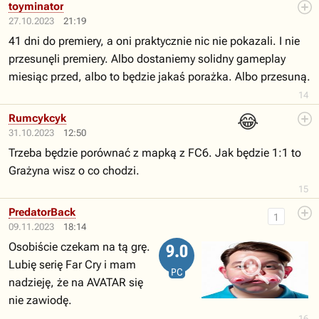
toyminator
27.10.2023
21:19
41 dni do premiery, a oni praktycznie nic nie pokazali. I nie
przesunęli premiery. Albo dostaniemy solidny gameplay
miesiąc przed, albo to będzie jakaś porażka. Albo przesuną.
14
😂
Rumcykcyk
31.10.2023
12:50
Trzeba będzie porównać z mapką z FC6. Jak będzie 1:1 to
Grażyna wisz o co chodzi.
15
PredatorBack
1
09.11.2023
18:14
Osobiście czekam na tą grę.
9.0
Lubię serię Far Cry i mam
PC
nadzieję, że na AVATAR się
nie zawiodę.
16