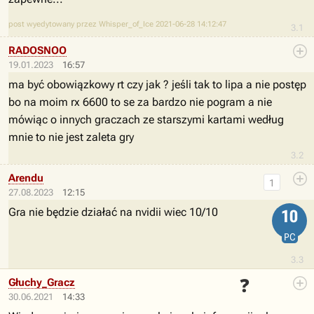
post wyedytowany przez Whisper_of_Ice 2021-06-28 14:12:47
3.1
RADOSNOO
19.01.2023
16:57
ma być obowiązkowy rt czy jak ? jeśli tak to lipa a nie postęp
bo na moim rx 6600 to se za bardzo nie pogram a nie
mówiąc o innych graczach ze starszymi kartami według
mnie to nie jest zaleta gry
3.2
Arendu
1
27.08.2023
12:15
Gra nie będzie działać na nvidii wiec 10/10
10
PC
3.3
❓
Głuchy_Gracz
30.06.2021
14:33