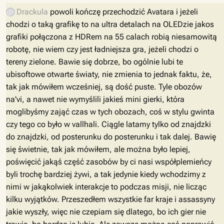
Drackula
powoli kończę przechodzić Avatara i jeżeli
chodzi o taką grafikę to na ultra detalach na OLEDzie jakos
grafiki połączona z HDRem na 55 calach robią niesamowitą
robotę, nie wiem czy jest ładniejsza gra, jeżeli chodzi o
tereny zielone. Bawie się dobrze, bo ogólnie lubi te
ubisoftowe otwarte światy, nie zmienia to jednak faktu, że,
tak jak mówiłem wcześniej, są dość puste. Tyle obozów
na'vi, a nawet nie wymyślili jakieś mini gierki, która
moglibyśmy zająć czas w tych obozach, coś w stylu gwinta
czy tego co było w vallhali. Ciągle latamy tylko od znajdzki
do znajdzki, od posterunku do posterunku i tak dalej. Bawię
się świetnie, tak jak mówiłem, ale można było lepiej,
poświęcić jakąś część zasobów by ci nasi współplemieńcy
byli trochę bardziej żywi, a tak jedynie kiedy wchodzimy z
nimi w jakąkolwiek interakcje to podczas misji, nie licząc
kilku wyjątków. Przeszedłem wszystkie far kraje i assassyny
jakie wyszły, więc nie czepiam się dlatego, bo ich gier nie