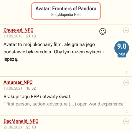
Avatar: Frontiers of Pandora
Encyklopedia Gier
😉
Chure-ad_NPC
10.05.2018
21:18
Avatar to mój ukochany film, ale gra na jego
9.0
podstawie była średnia. Oby tym razem wykręcili
PS5
lepszą.
1
Amumar_NPC
13.06.2021
10:32
Brakuje tagu FPP i otwarty świat.
" first person, action-adventure (...) open world experience "
2
DacMonald_NPC
27.06.2021
23:10