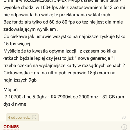
U mnie w rozdzielczości 3440x1440p ustawieniach ultra /
wysokie chodzi w 100+ fps ale z zastosowaniem fsr 3 co mi
nie odpowiada bo widzę te przekłamania w klatkach .
Bez fsr działa tylko od 60 do 80 fps co też nie jest dla mnie
zadowalającym wynikiem .
Co ciekawe jak ustawie wszystko na najniższe zyskuje tylko
15 fps więcej .
Myślicie że to kwestia optymalizacji i z czasem po kilku
łatkach będzie lepiej czy jest to już " nowa generacja " i
trzeba czekać na wydajniejsze karty w rozsądnych cenach ?
Ciekawostka - gra na ultra pobier prawie 18gb vram na
najniższych 9gb
Mój pc:
I7 10700kf pc 5.0ghz - RX 7900xt oc 2900mhz - 32 GB ram i
dyski nvme
4
odpowiedzi
30
ODIN85