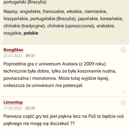
portugalski (Brazylia)
Napisy: angielskie, francuskie, włoskie, niemieckie,
hiszpańskie, portugalskie (Brazylia), japońskie, koreańskie,
chińskie (tradycyjne), chińskie (uproszczone), arabskie,
rosyjskie,
polskie
6.2
BongMan
22.07.2022
09:37
Poprzednia gra z uniwersum Avatara (z 2009 roku)
technicznie była dobra, tylko że była koszmarnie nudna,
powtarzalna i monotonna. Może tutaj wyjdzie lepiej,
zwłaszcza że uniwersum ma potencjał.
7
Limontop
17.09.2022
03:33
Pierwsza część gry też jest piękna lecz na Ps5 to będzie coś
pięknego nie mogę się doczekać ??