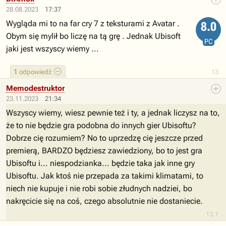
28.08.2023
17:37
Wygląda mi to na far cry 7 z teksturami z Avatar .
8.0
Obym się mylił bo liczę na tą grę . Jednak Ubisoft
PC
jaki jest wszyscy wiemy ...
1
odpowiedź
13
Memodestruktor
23.11.2023
21:34
Wszyscy wiemy, wiesz pewnie też i ty, a jednak liczysz na to,
że to nie będzie gra podobna do innych gier Ubisoftu?
Dobrze cię rozumiem? No to uprzedzę cię jeszcze przed
premierą, BARDZO będziesz zawiedziony, bo to jest gra
Ubisoftu i... niespodzianka... będzie taka jak inne gry
Ubisoftu. Jak ktoś nie przepada za takimi klimatami, to
niech nie kupuje i nie robi sobie złudnych nadziei, bo
nakręcicie się na coś, czego absolutnie nie dostaniecie.
13.1