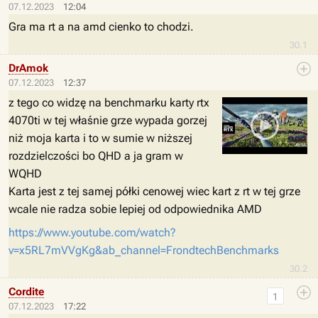
07.12.2023
12:04
Gra ma rt a na amd cienko to chodzi.
30.1
DrAmok
07.12.2023
12:37
z tego co widzę na benchmarku karty rtx
4070ti w tej właśnie grze wypada gorzej
niż moja karta i to w sumie w niższej
rozdzielczości bo QHD a ja gram w
WQHD
Karta jest z tej samej półki cenowej wiec kart z rt w tej grze
wcale nie radza sobie lepiej od odpowiednika AMD
https://www.youtube.com/watch?
v=x5RL7mVVgKg&ab_channel=FrondtechBenchmarks
30.2
Cordite
1
07.12.2023
17:22