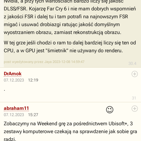
Nvidia, a przy tych wartościach bardzo liczy się jakość
DLSS/FSR. Kojarzę Far Cry 6 i nie mam dobrych wspomnień
z jakości FSR i dalej tu i tam potrafi na najnowszym FSR
migać i usuwać drobiazgi ratując jakość domyślnym
wyostrzaniem obrazu, zamiast rekonstrukcją obrazu.
W tej grze jeśli chodzi o ram to dalej bardziej liczy się ten od
CPU, a w GPU jest "śmietnik" nie używany do renderu.
post wyedytowany przez Jaya 2023-12-08 14:59:47
30.4
DrAmok
07.12.2023
12:19
.
31
😉
abraham11
07.12.2023
15:27
Zobaczymy na Weekend grę za pośrednictwem Ubisoft+, 3
zestawy komputerowe czekają na sprawdzenie jak sobie gra
radzi.