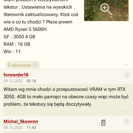
tekstur . Ustawienia na wysokich .
Sterownik zaktualizowany. Ktoś coś
wie o co tu chodzi ? Płace piwem
AMD Ryzen 5 5600H
GF : 3050 4 GB
RAM : 16 GB
Win : 11
2
odpowiedzi
37
forwarder18
09.12.2023
05:18
Witam wg mnie chodzi o przepustowosć VRAM w tym RTX
3050. 4GB to mało pamięci na obecne czasy więc może być
problem, że tekstury się będą doczytywały.
37.1
📄
Michal_Skowron
09.12.2023
11:43