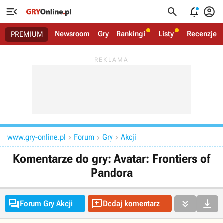




Newsroom
Gry
Rankingi
Listy
Recenzje
PREMIUM
www.gry-online.pl
Forum
Gry
Akcji



Komentarze do gry: Avatar: Frontiers of
Pandora




Forum Gry Akcji
Dodaj komentarz