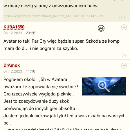
w miarę niezłą yiiamę z odwzorowaniem barw
post wyedytowany przez Primus_Belliton_NPC 2023-12-23 14:12:39
28.3
😃
KUBA1550
06.12.2023
23:26
Avatar to taki Far Cry więc będzie super. Szkoda ze komp
mam do d... i nie pogram za szybko.
29
DrAmok
07.12.2023
11:10
Pograłem około 1,5h w Avatara i
uważam że zapowiada się świetnie !
Gra rzeczywiscie wygląda pięknie .
Jest to zdecydowanie duży skok
porównując do innych gier ubisoftu .
Jestem jednak ciekaw jak tytuł ten u was działa na waszych
pc .