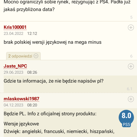
Mocno ograniczyli sobie rynek, rezygnując z PS4. Padła już
jakaś przybliżona data?
5
Kris100001
23.04.2022
12:12
brak polskiej wersji językowej na mega minus
2
odpowiedzi
6
Jaste_NPC
29.06.2023
08:26
Gdzie ta informacja, że nie będzie napisów pl?
6.1
mlaskowski1987
04.12.2023
08:20
Będzie PL. Info z oficjalnej strony produktu:
8.0
Wersje językowe
PS5
Dźwięk: angielski, francuski, niemiecki, hiszpański,