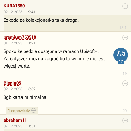
KUBA1550
02.12.2023
19:41
Szkoda że kolekcjonerka taka droga.
18.1
premium750518
01.12.2023
11:21
Spoko że będzie dostępna w ramach Ubisoft+.
7.5
Za 6 dyszek można zagrać bo to wg mnie nie jest
PC
więcej warte.
19
Bieniu05
02.12.2023
13:32
8gb karta minimalna
1
odpowiedź
20
abraham11
07.12.2023
11:51