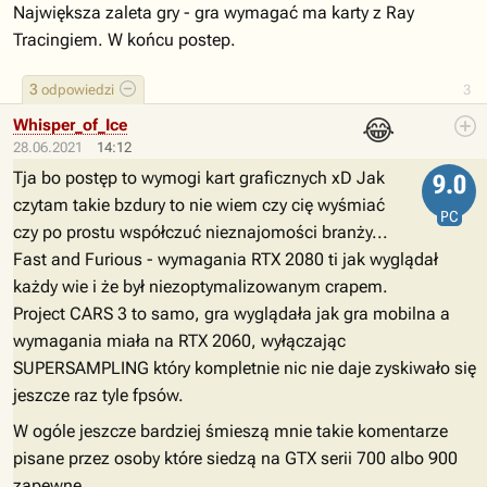
Największa zaleta gry - gra wymagać ma karty z Ray
Tracingiem. W końcu postep.
3
odpowiedzi
3
😂
Whisper_of_Ice
28.06.2021
14:12
Tja bo postęp to wymogi kart graficznych xD Jak
9.0
czytam takie bzdury to nie wiem czy cię wyśmiać
PC
czy po prostu współczuć nieznajomości branży...
Fast and Furious - wymagania RTX 2080 ti jak wyglądał
każdy wie i że był niezoptymalizowanym crapem.
Project CARS 3 to samo, gra wyglądała jak gra mobilna a
wymagania miała na RTX 2060, wyłączając
SUPERSAMPLING który kompletnie nic nie daje zyskiwało się
jeszcze raz tyle fpsów.
W ogóle jeszcze bardziej śmieszą mnie takie komentarze
pisane przez osoby które siedzą na GTX serii 700 albo 900
zapewne...