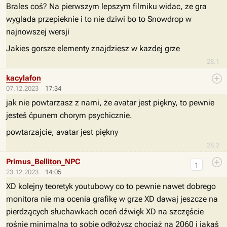
Brales coś? Na pierwszym lepszym filmiku widac, ze gra
wyglada przepieknie i to nie dziwi bo to Snowdrop w
najnowszej wersji
Jakies gorsze elementy znajdziesz w kazdej grze
28.1
kacylafon
07.12.2023
17:34
jak nie powtarzasz z nami, że avatar jest piękny, to pewnie
jesteś ćpunem chorym psychicznie.
powtarzajcie, avatar jest piękny
28.2
Primus_Belliton_NPC
1
23.12.2023
14:05
XD kolejny teoretyk youtubowy co to pewnie nawet dobrego
monitora nie ma ocenia grafikę w grze XD dawaj jeszcze na
pierdzących słuchawkach oceń dźwięk XD na szczęście
rośnie minimalna to sobie odłożysz chociaż na 2060 i jakąś