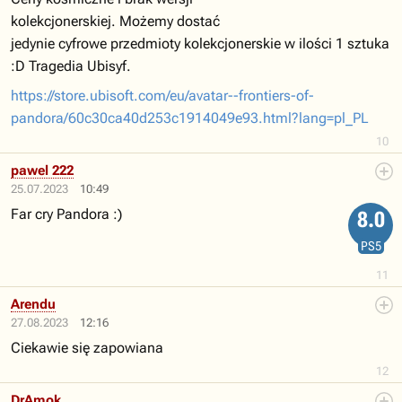
kolekcjonerskiej. Możemy dostać
jedynie cyfrowe przedmioty kolekcjonerskie w ilości 1 sztuka
:D Tragedia Ubisyf.
https://store.ubisoft.com/eu/avatar--frontiers-of-
pandora/60c30ca40d253c1914049e93.html?lang=pl_PL
10
pawel 222
25.07.2023
10:49
Far cry Pandora :)
8.0
PS5
11
Arendu
27.08.2023
12:16
Ciekawie się zapowiana
12
DrAmok