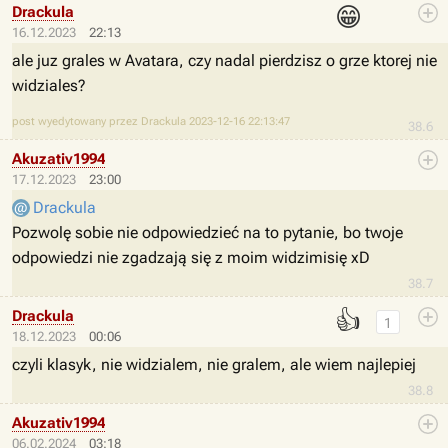
😁
Drackula
16.12.2023
22:13
ale juz grales w Avatara, czy nadal pierdzisz o grze ktorej nie
widziales?
post wyedytowany przez Drackula 2023-12-16 22:13:47
38.6
Akuzativ1994
17.12.2023
23:00
Drackula
Pozwolę sobie nie odpowiedzieć na to pytanie, bo twoje
odpowiedzi nie zgadzają się z moim widzimisię xD
38.7
👍
Drackula
1
18.12.2023
00:06
czyli klasyk, nie widzialem, nie gralem, ale wiem najlepiej
38.8
Akuzativ1994
06.02.2024
03:18