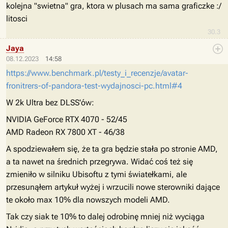
kolejna "swietna" gra, ktora w plusach ma sama graficzke :/
litosci
30.3
Jaya
08.12.2023
14:58
https://www.benchmark.pl/testy_i_recenzje/avatar-
fronitrers-of-pandora-test-wydajnosci-pc.html#4
W 2k Ultra bez DLSS'ów:
NVIDIA GeForce RTX 4070 - 52/45
AMD Radeon RX 7800 XT - 46/38
A spodziewałem się, że ta gra będzie stała po stronie AMD,
a ta nawet na średnich przegrywa. Widać coś też się
zmieniło w silniku Ubisoftu z tymi światełkami, ale
przesunąłem artykuł wyżej i wrzucili nowe sterowniki dające
te około max 10% dla nowszych modeli AMD.
Tak czy siak te 10% to dalej odrobinę mniej niż wyciąga