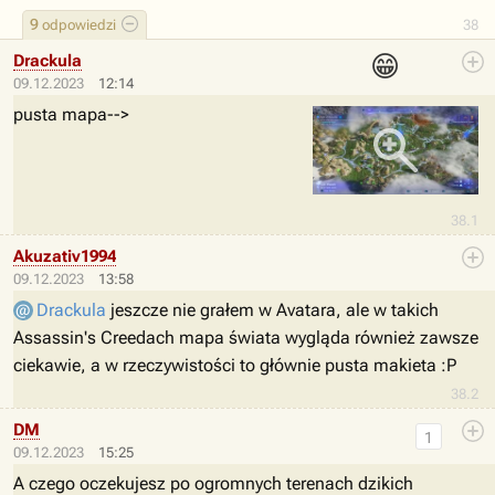
9
odpowiedzi
38
😁
Drackula
09.12.2023
12:14
pusta mapa-->
38.1
Akuzativ1994
09.12.2023
13:58
Drackula
jeszcze nie grałem w Avatara, ale w takich
Assassin's Creedach mapa świata wygląda również zawsze
ciekawie, a w rzeczywistości to głównie pusta makieta :P
38.2
DM
1
09.12.2023
15:25
A czego oczekujesz po ogromnych terenach dzikich