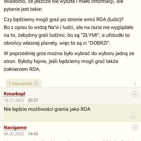
Wiadomo, że jeszcze nie wyszła i mało informacji, ale
pytanie jest takie:
Czy będziemy mogli grać po stronie armii RDA (ludzi)?
Bo z opisu to widzę Na'vi i ludzi, ale na razie nie wyglądało
na to, żebyśmy grali ludźmi, bo są "ZŁYMI", a ufoludki to
obrońcy własnej planety, więc to są ci "DOBRZI".
W poprzedniej grze można było wybrać do wyboru jedną ze
stron. Byłoby fajnie, jeśli będziemy mogli grać także
żołnierzem RDA.
1
odpowiedź
4
Kmarkopl
18.11.2023
00:27
Nie będzie możliwości grania jako RDA
4.1
Navigame
08.02.2022
14:43