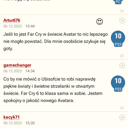
PC
24
😍
Artur676
06.12.2023
13:44
Jeśli to jest Far Cry w świecie Avatar to nic lepszego
10
nie mogło powstać. Dla mnie osobiście szykuje się
PS5
goty.
25
gamechanger
06.12.2023
14:34
Co by nie mówić o Ubisofcie to robi naprawdę
10
piękne światy i świetne strzelanki w otwartym
PS5
świecie. Far Cry 6 to klasa sama w sobie. Jestem
spokojny o jakość nowego Avatara.
26
kacyk71
06.12.2023
15:20