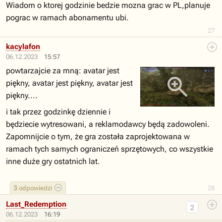
Wiadom o ktorej godzinie bedzie mozna grac w PL,planuje
pograc w ramach abonamentu ubi.
27
kacylafon
06.12.2023
15:57
powtarzajcie za mną: avatar jest
piękny, avatar jest piękny, avatar jest
piękny....
i tak przez godzinkę dziennie i
będziecie wytresowani, a reklamodawcy będą zadowoleni.
Zapomnijcie o tym, że gra została zaprojektowana w
ramach tych samych ograniczeń sprzętowych, co wszystkie
inne duże gry ostatnich lat.
3
odpowiedzi
28
Last_Redemption
2
06.12.2023
16:19