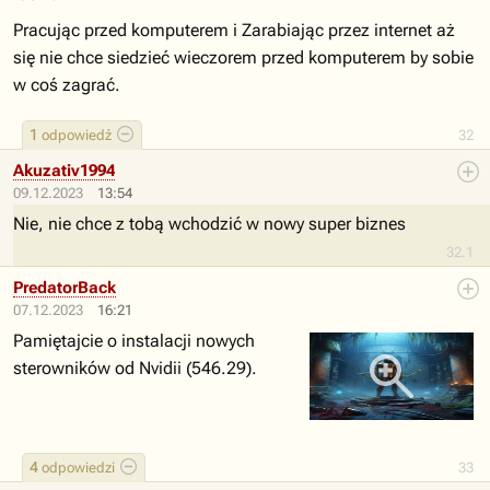
Pracując przed komputerem i Zarabiając przez internet aż
się nie chce siedzieć wieczorem przed komputerem by sobie
w coś zagrać.
1
odpowiedź
32
Akuzativ1994
09.12.2023
13:54
Nie, nie chce z tobą wchodzić w nowy super biznes
32.1
PredatorBack
07.12.2023
16:21
Pamiętajcie o instalacji nowych
sterowników od Nvidii (546.29).
4
odpowiedzi
33