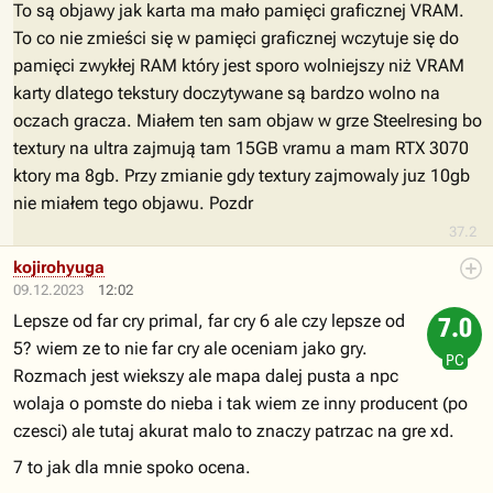
To są objawy jak karta ma mało pamięci graficznej VRAM.
To co nie zmieści się w pamięci graficznej wczytuje się do
pamięci zwykłej RAM który jest sporo wolniejszy niż VRAM
karty dlatego tekstury doczytywane są bardzo wolno na
oczach gracza. Miałem ten sam objaw w grze Steelresing bo
textury na ultra zajmują tam 15GB vramu a mam RTX 3070
ktory ma 8gb. Przy zmianie gdy textury zajmowaly juz 10gb
nie miałem tego objawu. Pozdr
37.2
kojirohyuga
09.12.2023
12:02
Lepsze od far cry primal, far cry 6 ale czy lepsze od
7.0
5? wiem ze to nie far cry ale oceniam jako gry.
PC
Rozmach jest wiekszy ale mapa dalej pusta a npc
wolaja o pomste do nieba i tak wiem ze inny producent (po
czesci) ale tutaj akurat malo to znaczy patrzac na gre xd.
7 to jak dla mnie spoko ocena.