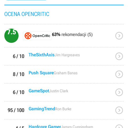
OCENA OPENCRITIC
7.5

63%
rekomendacji (5)

TheSixthAxis
Jim Hargreaves
6 / 10

Push Square
Graham Banas
8 / 10

GameSpot
Justin Clark
6 / 10

GamingTrend
Ron Burke
95 / 100
Hardcore Gamer
James Cunningham