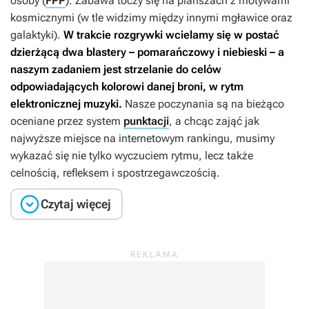
osoby (
FPP
). Zabawa toczy się na planszach z motywami
kosmicznymi (w tle widzimy między innymi mgławice oraz
galaktyki).
W trakcie rozgrywki wcielamy się w postać
dzierżącą dwa blastery – pomarańczowy i niebieski – a
naszym zadaniem jest strzelanie do celów
odpowiadających kolorowi danej broni, w rytm
elektronicznej muzyki.
Nasze poczynania są na bieżąco
oceniane przez system
punktacji
, a chcąc zająć jak
najwyższe miejsce na internetowym rankingu, musimy
wykazać się nie tylko wyczuciem rytmu, lecz także
celnością, refleksem i spostrzegawczością.

Czytaj więcej