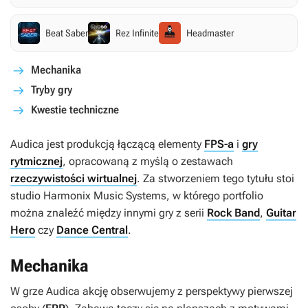
Beat Saber
Rez Infinite
Headmaster
Mechanika
Tryby gry
Kwestie techniczne
Audica
jest produkcją łączącą elementy
FPS-a
i
gry
rytmicznej
, opracowaną z myślą o zestawach
rzeczywistości wirtualnej
. Za stworzeniem tego tytułu stoi
studio Harmonix Music Systems, w którego portfolio
można znaleźć między innymi gry z serii
Rock Band
,
Guitar
Hero
czy
Dance Central
.
Mechanika
W grze
Audica
akcję obserwujemy z perspektywy pierwszej