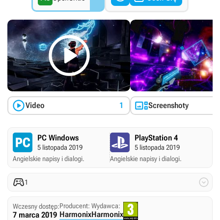



Video
1
Screenshoty
PC Windows
PlayStation 4
5 listopada 2019
5 listopada 2019
Angielskie napisy i dialogi.
Angielskie napisy i dialogi.


1
Producent:
Wydawca:
Wczesny dostęp:
Harmonix
Harmonix
7 marca 2019