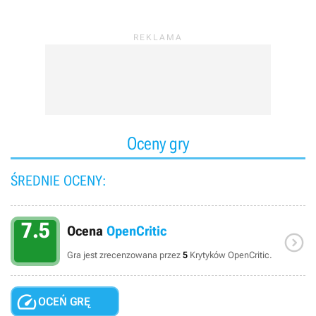
Oceny gry
ŚREDNIE OCENY:
7.5
Ocena
OpenCritic

Gra jest zrecenzowana przez
5
Krytyków OpenCritic.

OCEŃ GRĘ