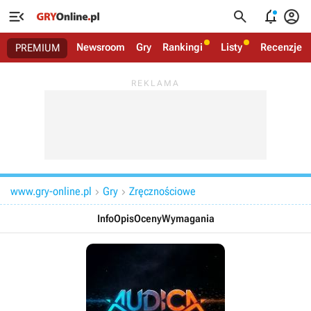




Newsroom
Gry
Rankingi
Listy
Recenzje
PREMIUM
www.gry-online.pl
Gry
Zręcznościowe


Info
Opis
Oceny
Wymagania