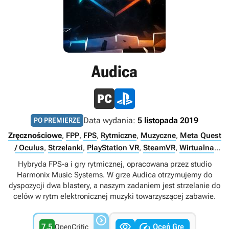
Audica
Data wydania:
5 listopada 2019
PO PREMIERZE
Zręcznościowe
,
FPP
,
FPS
,
Rytmiczne
,
Muzyczne
,
Meta Quest
/ Oculus
,
Strzelanki
,
PlayStation VR
,
SteamVR
,
Wirtualna
rzeczywistość (VR)
,
Singleplayer
Hybryda FPS-a i gry rytmicznej, opracowana przez studio
Harmonix Music Systems. W grze Audica otrzymujemy do
dyspozycji dwa blastery, a naszym zadaniem jest strzelanie do
celów w rytm elektronicznej muzyki towarzyszącej zabawie.



7.5
Oceń Grę
OpenCritic