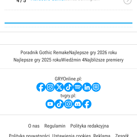

4 / 5
Poradnik Gothic Remake
Najlepsze gry 2026 roku
Najlepsze gry 2025 roku
Wiedźmin 4
Najbliższe premiery
GRYOnline.pl:
tvgry.pl:
O nas
Regulamin
Polityka redakcyjna
Polityka prywatności
Ustawienia cookies
Reklama
Zespół