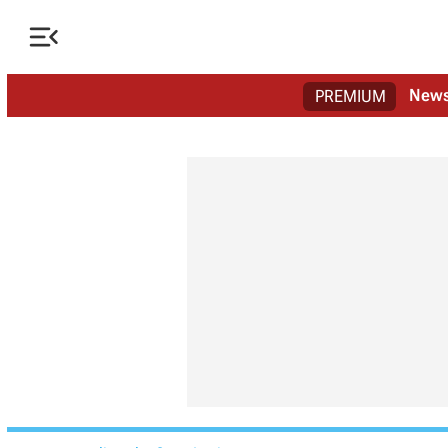

New
PREMIUM