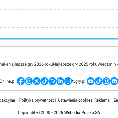
emake
Najlepsze gry 2026 roku
Najlepsze gry 2025 roku
Wiedźmin 
nline.pl:
tvgry.pl:
edakcyjna
Polityka prywatności
Ustawienia cookies
Reklama
Ze
Copyright © 2000 -
2026
Webedia Polska SA