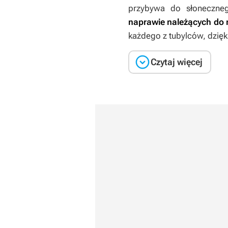
przybywa do słoneczneg
naprawie należących do 
każdego z tubylców, dzię

Czytaj więcej