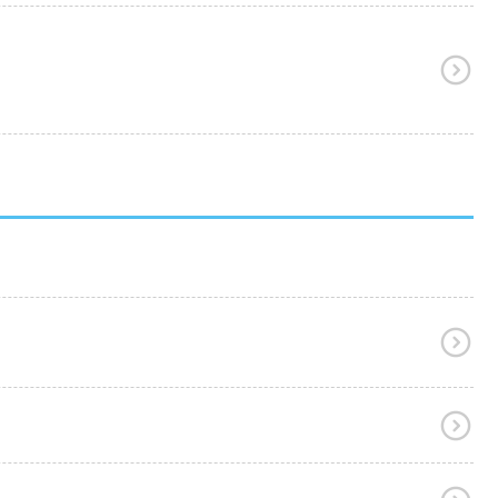


