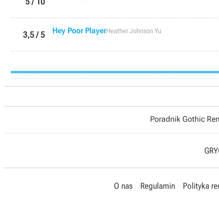
5 / 10
Hey Poor Player
Heather Johnson Yu
3,5 / 5
Poradnik Gothic R
GRYO
O nas
Regulamin
Polityka r