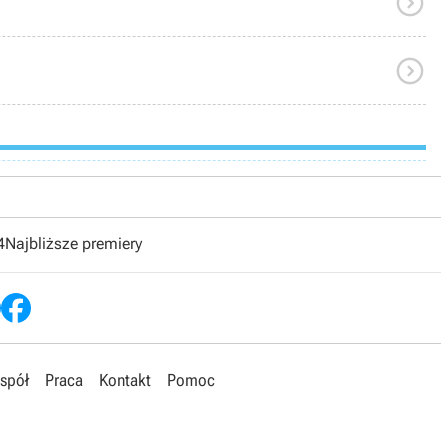


4
Najbliższe premiery
spół
Praca
Kontakt
Pomoc