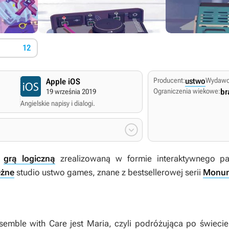
12
Producent:
ustwo
Wydawc
Apple iOS
Ograniczenia wiekowe:
br
19 września 2019
Angielskie napisy i dialogi.

t
grą logiczną
zrealizowaną w formie interaktywnego pam
eżne
studio ustwo games, znane z bestsellerowej serii
Monum
semble with Care
jest Maria, czyli podróżująca po świeci