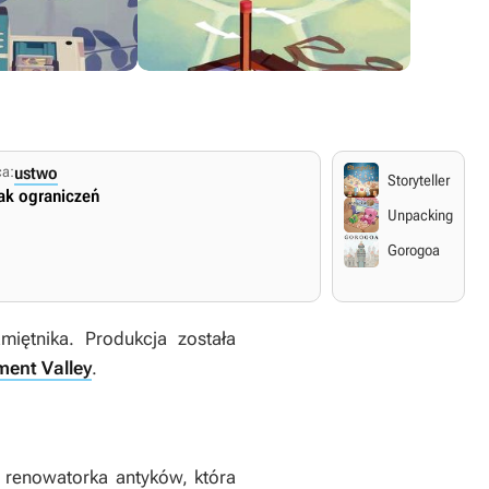
a:
ustwo
Storyteller
ak ograniczeń
Unpacking
Gorogoa
iętnika. Produkcja została
ent Valley
.
e renowatorka antyków, która