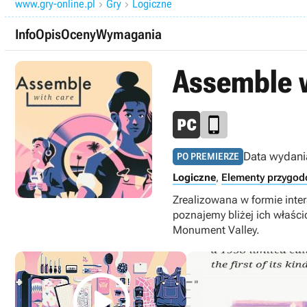
www.gry-online.pl
Gry
Logiczne


Info
Opis
Oceny
Wymagania
Assemble 
Data wydani
PO PREMIERZE
Logiczne
,
Elementy przygo
Zrealizowana w formie inte
poznajemy bliżej ich właści
Monument Valley.
