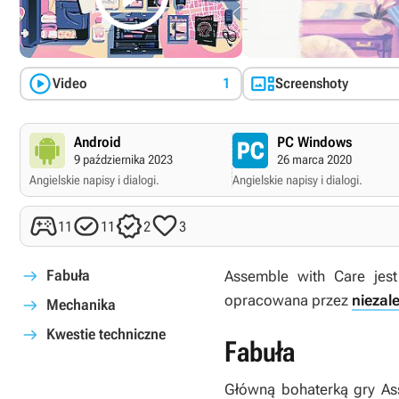


Video
1
Screenshoty
Android
PC Windows
9 października 2023
26 marca 2020
Angielskie napisy i dialogi.
Angielskie napisy i dialogi.




11
11
2
3
Fabuła
Assemble with Care
jes
opracowana przez
niezal
Mechanika
Kwestie techniczne
Fabuła
Główną bohaterką gry
As