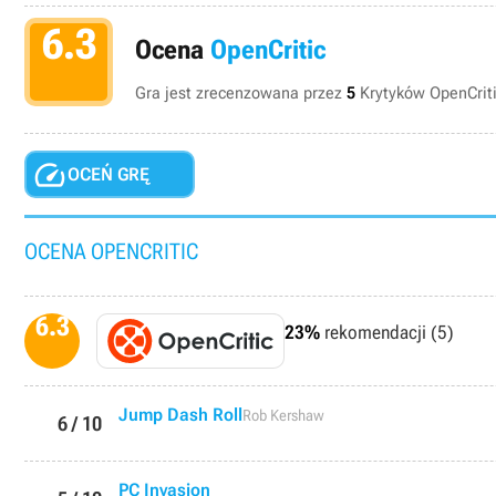
6.3
Ocena
OpenCritic
Gra jest zrecenzowana przez
5
Krytyków OpenCriti

OCEŃ GRĘ
OCENA OPENCRITIC
6.3
23%
rekomendacji (5)
Jump Dash Roll
Rob Kershaw
6 / 10
PC Invasion