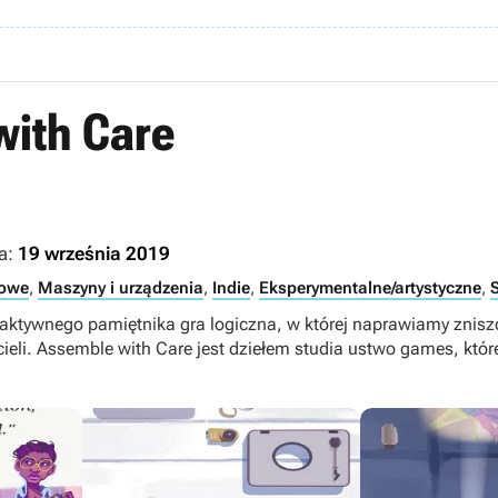
with Care
a:
19 września 2019
dowe
,
Maszyny i urządzenia
,
Indie
,
Eksperymentalne/artystyczne
,
raktywnego pamiętnika gra logiczna, w której naprawiamy znis
cieli. Assemble with Care jest dziełem studia ustwo games, któr