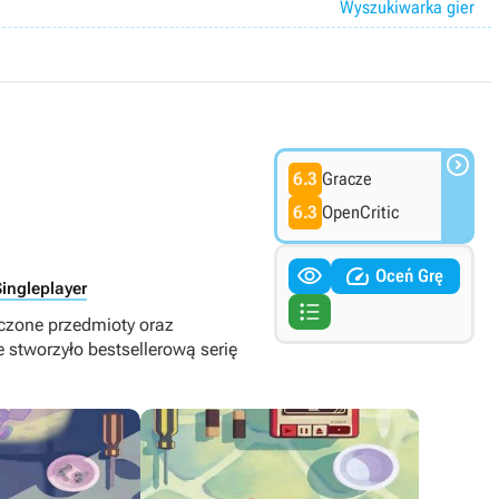
Wyszukiwarka gier

6.3
Gracze
6.3
OpenCritic


Oceń Grę
Singleplayer

zczone przedmioty oraz
e stworzyło bestsellerową serię