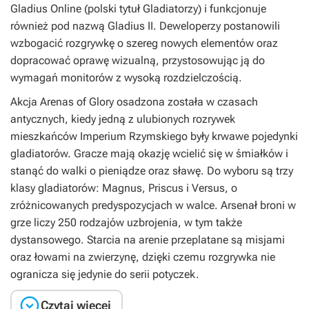
Gladius Online
(polski tytuł
Gladiatorzy
) i funkcjonuje
również pod nazwą
Gladius II
. Deweloperzy postanowili
wzbogacić rozgrywkę o szereg nowych elementów oraz
dopracować oprawę wizualną, przystosowując ją do
wymagań monitorów z wysoką rozdzielczością.
Akcja
Arenas of Glory
osadzona została w czasach
antycznych, kiedy jedną z ulubionych rozrywek
mieszkańców Imperium Rzymskiego były krwawe pojedynki
gladiatorów. Gracze mają okazję wcielić się w śmiałków i
stanąć do walki o pieniądze oraz sławę. Do wyboru są trzy
klasy gladiatorów: Magnus, Priscus i Versus, o
zróżnicowanych predyspozycjach w walce. Arsenał broni w
grze liczy 250 rodzajów uzbrojenia, w tym także
dystansowego. Starcia na arenie przeplatane są misjami
oraz łowami na zwierzynę, dzięki czemu rozgrywka nie
ogranicza się jedynie do serii potyczek.

Czytaj więcej