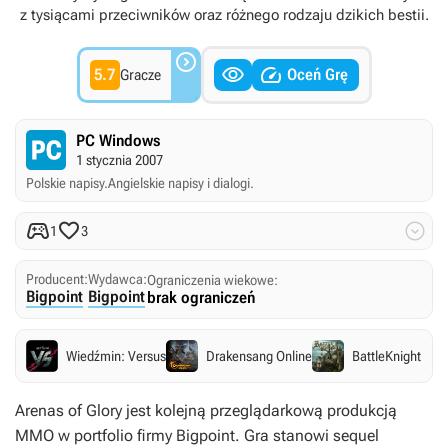
z tysiącami przeciwników oraz różnego rodzaju dzikich bestii.



5.7
Oceń Grę
Gracze
PC Windows
1 stycznia 2007
Polskie napisy.
Angielskie napisy i dialogi.



1
3
Producent:
Wydawca:
Ograniczenia wiekowe:
Bigpoint
Bigpoint
brak ograniczeń
Wiedźmin: Versus
Drakensang Online
BattleKnight
Arenas of Glory
jest kolejną przeglądarkową produkcją
MMO w portfolio firmy Bigpoint. Gra stanowi sequel