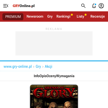




Newsroom
Gry
Rankingi
Listy
Recenzje
PREMIUM
www.gry-online.pl
Gry
Akcji


Info
Opis
Oceny
Wymagania