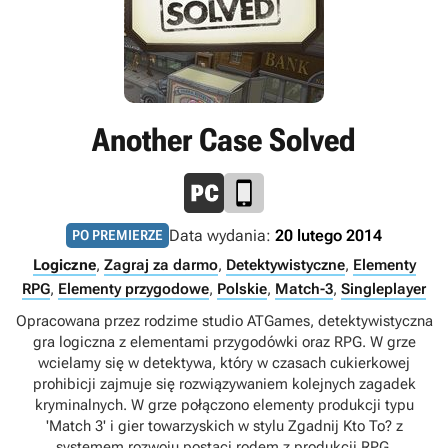
Another Case Solved
Data wydania:
20 lutego 2014
PO PREMIERZE
Logiczne
,
Zagraj za darmo
,
Detektywistyczne
,
Elementy
RPG
,
Elementy przygodowe
,
Polskie
,
Match-3
,
Singleplayer
Opracowana przez rodzime studio ATGames, detektywistyczna
gra logiczna z elementami przygodówki oraz RPG. W grze
wcielamy się w detektywa, który w czasach cukierkowej
prohibicji zajmuje się rozwiązywaniem kolejnych zagadek
kryminalnych. W grze połączono elementy produkcji typu
'Match 3' i gier towarzyskich w stylu Zgadnij Kto To? z
systemem rozwoju postaci rodem z produkcji RPG.