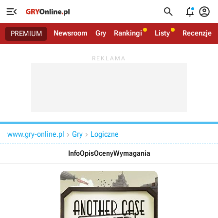




Newsroom
Gry
Rankingi
Listy
Recenzje
PREMIUM
www.gry-online.pl
Gry
Logiczne


Info
Opis
Oceny
Wymagania