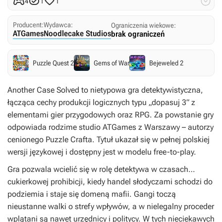




4
1
1
Producent:
Wydawca:
Ograniczenia wiekowe:
ATGames
Noodlecake Studios
brak ograniczeń
Puzzle Quest 2
Gems of War
Bejeweled 2
Another Case Solved
to nietypowa gra detektywistyczna,
łącząca cechy produkcji logicznych typu „dopasuj 3” z
elementami gier przygodowych oraz RPG. Za powstanie gry
odpowiada rodzime studio ATGames z Warszawy – autorzy
cenionego
Puzzle Crafta
. Tytuł ukazał się w pełnej polskiej
wersji językowej i dostępny jest w modelu free-to-play.
Gra pozwala wcielić się w rolę detektywa w czasach…
cukierkowej prohibicji, kiedy handel słodyczami schodzi do
podziemia i staje się domeną mafii. Gangi toczą
nieustanne walki o strefy wpływów, a w nielegalny proceder
wplątani są nawet urzędnicy i politycy. W tych nieciekawych