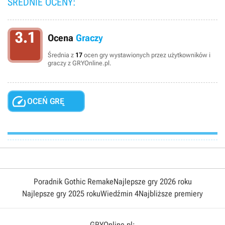
ŚREDNIE OCENY:
3.1
Ocena
Graczy
Średnia z
17
ocen gry wystawionych przez użytkowników i
graczy z GRYOnline.pl.

OCEŃ GRĘ
Poradnik Gothic Remake
Najlepsze gry 2026 roku
Najlepsze gry 2025 roku
Wiedźmin 4
Najbliższe premiery
GRYOnline.pl: