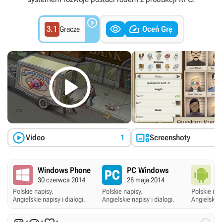



3.1
Oceń Grę
Gracze



Video
1
Screenshoty
Windows Phone
PC Windows
A
30 czerwca 2014
28 maja 2014
3
Polskie napisy.
Polskie napisy.
Polskie nap
Angielskie napisy i dialogi.
Angielskie napisy i dialogi.
Angielskie 