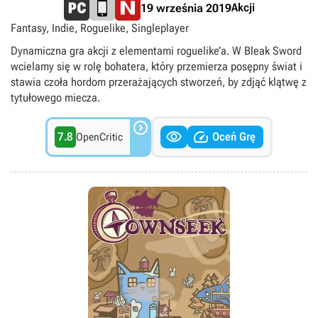
Akcji
19 września 2019
Fantasy, Indie, Roguelike, Singleplayer
Dynamiczna gra akcji z elementami roguelike’a. W Bleak Sword
wcielamy się w rolę bohatera, który przemierza posępny świat i
stawia czoła hordom przerażających stworzeń, by zdjąć klątwę z
tytułowego miecza.



7.8
Oceń Grę
OpenCritic