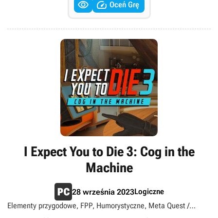


Oceń Grę
I Expect You to Die 3: Cog in the
Machine
Logiczne
28 września 2023
Elementy przygodowe, FPP, Humorystyczne, Meta Quest /
Oculus, Singleplayer, SteamVR, Szpiegowskie, Wirtualna