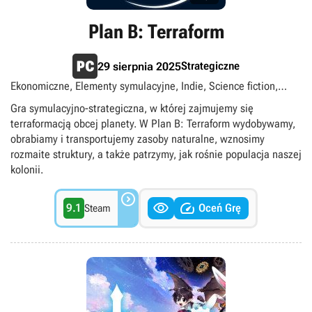
Plan B: Terraform
Strategiczne
29 sierpnia 2025
Ekonomiczne, Elementy symulacyjne, Indie, Science fiction,
Singleplayer, singleplayer
Gra symulacyjno-strategiczna, w której zajmujemy się
terraformacją obcej planety. W Plan B: Terraform wydobywamy,
obrabiamy i transportujemy zasoby naturalne, wznosimy
rozmaite struktury, a także patrzymy, jak rośnie populacja naszej
kolonii.



9.1
Oceń Grę
Steam