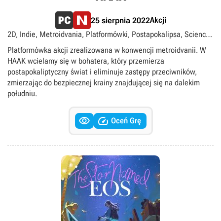
Akcji
25 sierpnia 2022
2D, Indie, Metroidvania, Platformówki, Postapokalipsa, Science
fiction, Side-scroll, Singleplayer
Platformówka akcji zrealizowana w konwencji metroidvanii. W
HAAK wcielamy się w bohatera, który przemierza
postapokaliptyczny świat i eliminuje zastępy przeciwników,
zmierzając do bezpiecznej krainy znajdującej się na dalekim
południu.


Oceń Grę