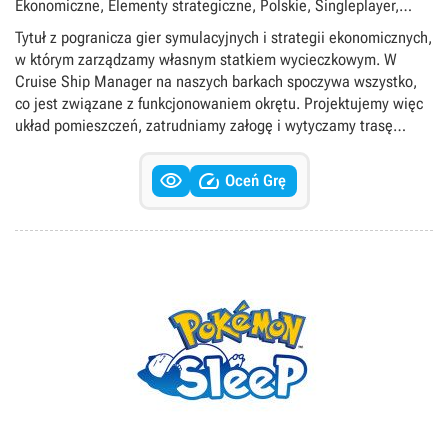
Ekonomiczne, Elementy strategiczne, Polskie, Singleplayer,
Statki
Tytuł z pogranicza gier symulacyjnych i strategii ekonomicznych,
w którym zarządzamy własnym statkiem wycieczkowym. W
Cruise Ship Manager na naszych barkach spoczywa wszystko,
co jest związane z funkcjonowaniem okrętu. Projektujemy więc
układ pomieszczeń, zatrudniamy załogę i wytyczamy trasę
wycieczki, a także ustalamy ceny biletów wstępu na pokład i
mierzymy się z rozmaitymi zdarzeniami losowymi.


Oceń Grę