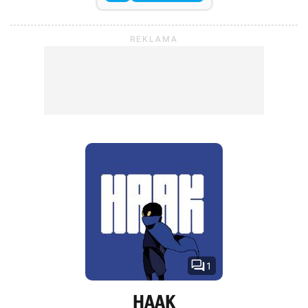

1
HAAK