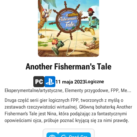
Another Fisherman's Tale
Logiczne
11 maja 2023
Eksperymentalne/artystyczne, Elementy przygodowe, FPP, Meta
Quest / Oculus, PlayStation VR, Singleplayer, SteamVR,
Druga część serii gier logicznych FPP, tworzonych z myślą o
Wirtualna rzeczywistość (VR)
zestawach rzeczywistości wirtualnej. Główną bohaterką Another
Fisherman’s Tale jest Nina, która podążając za fantastycznymi
opowieściami ojca, próbuje poznać kryjącą się za nimi prawdę.