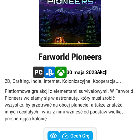
Farworld Pioneers
Akcji
30 maja 2023
2D, Crafting, Indie, Internet, Kolonizacyjne, Kooperacja,
Multiplayer, Platformówki, Sandbox, Science fiction, Side-scroll,
Platformowa gra akcji z elementami survivalowymi. W Farworld
Singleplayer, Survival
Pioneers wcielamy się w astronautę, który musi zrobić
wszystko, by przetrwać na obcej planecie, a także znaleźć
innych ocalałych i wraz z nimi wznieść od podstaw wielką,
prosperującą kolonię.


Oceń Grę