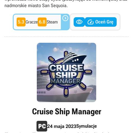
nadmorskie miasto San Sequoia.



5.3
6.8
Oceń Grę
Gracze
Steam
Cruise Ship Manager
Symulacje
24 maja 2023