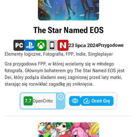
The Star Named EOS
Przygodowe
23 lipca 2024
Elementy logiczne, Fotografia, FPP, Indie, Singleplayer
Gra przygodowa FPP, w której wcielamy się w młodego
fotografa. Głównym bohaterem gry The Star Named EOS jest
Dei, który podąża śladami swej zaginionej przed laty matki,
starając się rozwikłać zagadkę jej zniknięcia.



7.7
Oceń Grę
OpenCritic