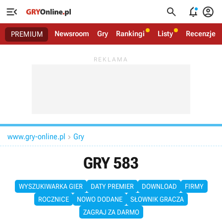




Newsroom
Gry
Rankingi
Listy
Recenzje
PREMIUM
www.gry-online.pl
Gry

GRY 583
WYSZUKIWARKA GIER
DATY PREMIER
DOWNLOAD
FIRMY
ROCZNICE
NOWO DODANE
SŁOWNIK GRACZA
ZAGRAJ ZA DARMO