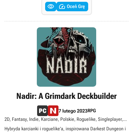


Oceń Grę
Nadir: A Grimdark Deckbuilder
RPG
7 lutego 2023
2D, Fantasy, Indie, Karciane, Polskie, Roguelike, Singleplayer,
Turowe
Hybryda karcianki i roguelike'a, inspirowana Darkest Dungeon i