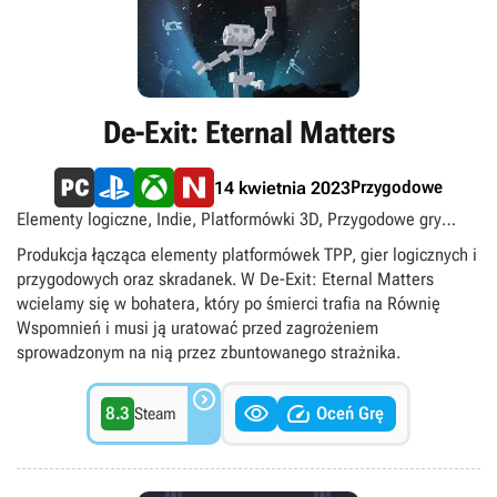
De-Exit: Eternal Matters
Przygodowe
14 kwietnia 2023
Elementy logiczne, Indie, Platformówki 3D, Przygodowe gry
akcji, Singleplayer, TPP, singleplayer
Produkcja łącząca elementy platformówek TPP, gier logicznych i
przygodowych oraz skradanek. W De-Exit: Eternal Matters
wcielamy się w bohatera, który po śmierci trafia na Równię
Wspomnień i musi ją uratować przed zagrożeniem
sprowadzonym na nią przez zbuntowanego strażnika.



8.3
Oceń Grę
Steam