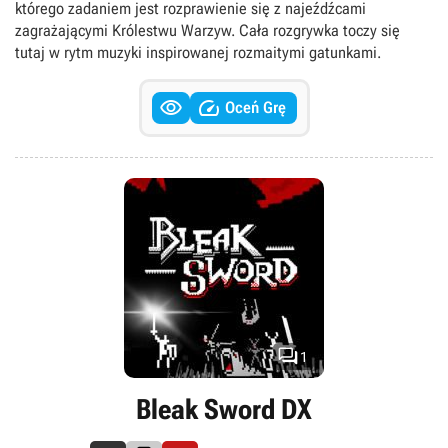
którego zadaniem jest rozprawienie się z najeźdźcami
zagrażającymi Królestwu Warzyw. Cała rozgrywka toczy się
tutaj w rytm muzyki inspirowanej rozmaitymi gatunkami.


Oceń Grę

1
Bleak Sword DX