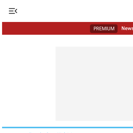

New
PREMIUM