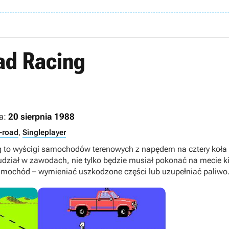
ad Racing
a:
20 sierpnia 1988
f-road
,
Singleplayer
g to wyścigi samochodów terenowych z napędem na cztery koła
dział w zawodach, nie tylko będzie musiał pokonać na mecie kil
amochód – wymieniać uszkodzone części lub uzupełniać paliwo