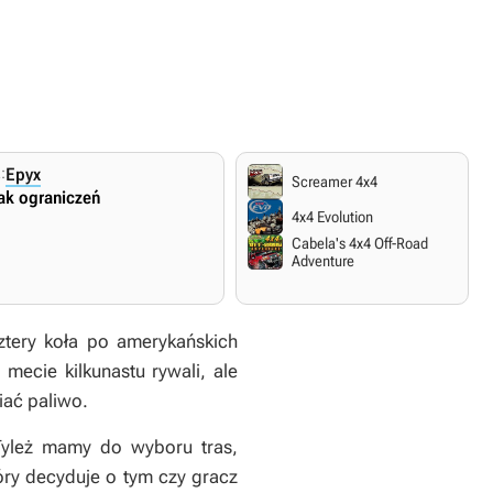
:
Epyx
Screamer 4x4
ak ograniczeń
4x4 Evolution
Cabela's 4x4 Off-Road
Adventure
tery koła po amerykańskich
mecie kilkunastu rywali, ale
iać paliwo.
 Tyleż mamy do wyboru tras,
óry decyduje o tym czy gracz