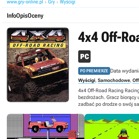
www.gry-online.pl
Gry
Wyścigi


Info
Opis
Oceny
4x4 Off-Ro
Data wydani
PO PREMIERZE
Wyścigi
,
Samochodowe
,
Of
4x4 Off-Road Racing Racin
bezdrożach. Gracz biorący u
zadbać po drodze o swój s