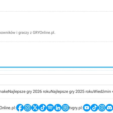
owników i graczy z GRYOnline.pl.
emake
Najlepsze gry 2026 roku
Najlepsze gry 2025 roku
Wiedźmin 
nline.pl:
tvgry.pl: