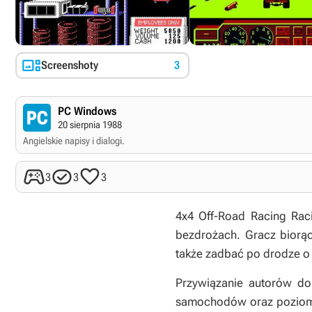

Screenshoty
3
PC Windows
20 sierpnia 1988
Angielskie napisy i dialogi.



3
3
3
4x4 Off-Road Racing Rac
bezdrożach. Gracz biorąc
także zadbać po drodze o
Przywiązanie autorów do
samochodów oraz poziomów 