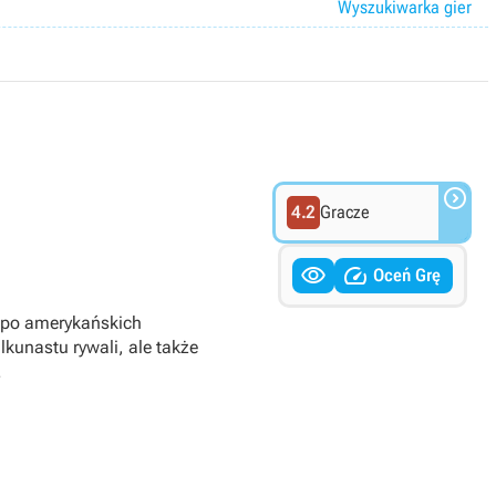
Wyszukiwarka gier

4.2
Gracze


Oceń Grę
 po amerykańskich
kunastu rywali, ale także
.