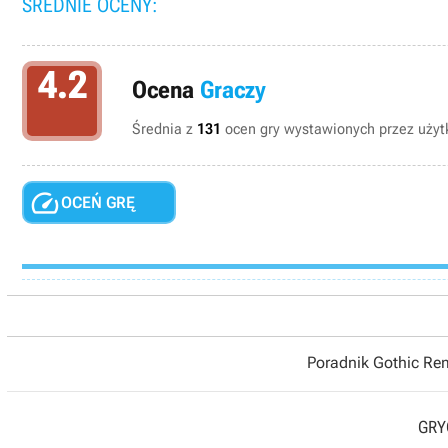
ŚREDNIE OCENY:
4.2
Ocena
Graczy
Średnia z
131
ocen gry wystawionych przez użytk

OCEŃ GRĘ
Poradnik Gothic R
GRYO