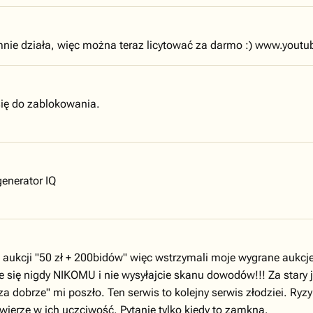
 mnie działa, więc można teraz licytować za darmo :) www.yo
się do zablokowania.
generator IQ
ka aukcji "50 zł + 200bidów" więc wstrzymali moje wygrane aukc
cie się nigdy NIKOMU i nie wysyłajcie skanu dowodów!!! Za stary
 dobrze" mi poszło. Ten serwis to kolejny serwis złodziei. Ryz
 wierzę w ich uczciwość. Pytanie tylko kiedy to zamkną.