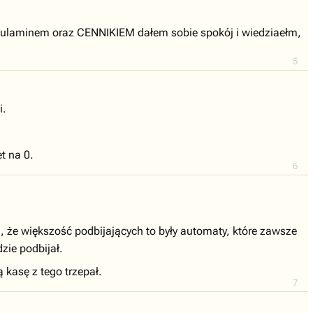
regulaminem oraz CENNIKIEM dałem sobie spokój i wiedziaełm,
5
i.
t na 0.
6
, że większość podbijających to były automaty, które zawsze
zie podbijał.
kasę z tego trzepał.
7