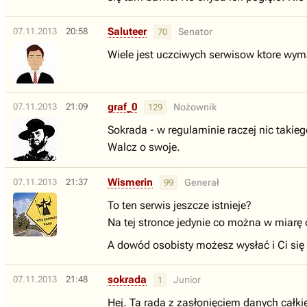
Saluteer
07.11.2013
20:58
Senator
70
Wiele jest uczciwych serwisow ktore wym
graf_0
07.11.2013
21:09
Nożownik
129
Sokrada - w regulaminie raczej nic takiego
Walcz o swoje.
Wismerin
07.11.2013
21:37
Generał
99
To ten serwis jeszcze istnieje?
Na tej stronce jedynie co można w miarę
A dowód osobisty możesz wysłać i Ci się n
sokrada
07.11.2013
21:48
Junior
1
Hej. Ta rada z zasłonięciem danych całki