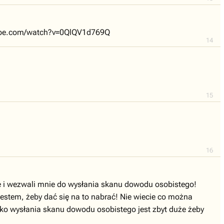
utube.com/watch?v=0QlQV1d769Q
14
15
16
je i wezwali mnie do wysłania skanu dowodu osobistego!
 jestem, żeby dać się na to nabrać! Nie wiecie co można
yko wysłania skanu dowodu osobistego jest zbyt duże żeby