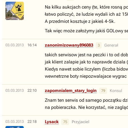
Na kilku aukcjach ceny (te, które rosną 
łatwo policzyć, że ludzie wydali ich aż 1
A przedmiot kosztuje z jakieś 4-5k.
Tak więc może założymy jakiś GOLowy se
zanonimizowany896083
03.03.2013
16:14
Generał
3
takich serwisow jest na peczki i to od dob
jak klient zalapie jak to naprawde dziala 
Kiedys nawet sobie liczylem (liczba bido
wewnetrzne boty niepozwalajace wygrac it
zapomnialem_stary_login
03.03.2013
22:10
Konsul
79
Znam ten serwis od samego początku działa
na pobieraczka. Nie korzystać, nie zagląda
Lysack
03.03.2013
22:18
Przyjaciel
75