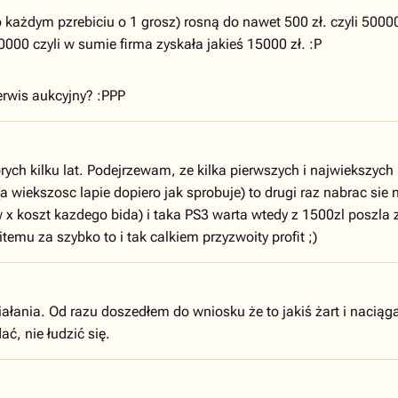
po każdym pzrebiciu o 1 grosz) rosną do nawet 500 zł. czyli 5000
50000 czyli w sumie firma zyskała jakieś 15000 zł. :P
rwis aukcyjny? :PPP
rych kilku lat. Podejrzewam, ze kilka pierwszych i najwiekszych 
(a wiekszosc lapie dopiero jak sprobuje) to drugi raz nabrac sie n
w x koszt kazdego bida) i taka PS3 warta wtedy z 1500zl poszla
emu za szybko to i tak calkiem przyzwoity profit ;)
nia. Od razu doszedłem do wniosku że to jakiś żart i naciąganie
ć, nie łudzić się.