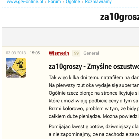
www.gry-online.pl
Forum
Ogólne
Rozmawiamy



za10grosz
Wismerin
03.03.2013
15:05
Generał
99
za10groszy - Zmyślne oszustw
Tak więc kilka dni temu natrafiłem na dan
Na pierwszy rzut oka wydaje się super ta
Ogólnie rzecz biorąc na stronce licytuje 
które umożliwiają podbicie ceny a tym sam
Brzmi kolorowo, problem w tym, że bidy p
całkiem duże pieniądze. Można powiedzieć
Pomijając kwestię botów, dziwniejszy dla 
a nie zapominajmy, że na zachodzie zaro