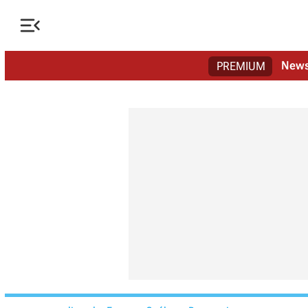

New
PREMIUM