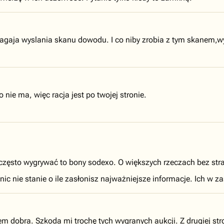
agaja wyslania skanu dowodu. I co niby zrobia z tym skanem,wy
 nie ma, więc racja jest po twojej stronie.
 często wygrywać to bony sodexo. O większych rzeczach bez str
ic nie stanie o ile zasłonisz najważniejsze informacje. Ich w zas
em dobra. Szkoda mi trochę tych wygranych aukcji. Z drugiej s