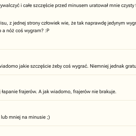
wywalczyć i całe szczęście przed minusem uratował mnie czysty
u, z jednej strony człowiek wie, że tak naprawdę jedynym wygr
bo a nóż coś wygram? :P
iewiadomo jakie szczęście żeby coś wygrać. Niemniej jednak grat
j łapanie frajerów. A jak wiadomo, frajerów nie brakuje.
 lub mniej na minusie ;)