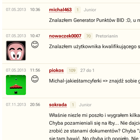
michal463
07.05.2013
10:36
Junior
1
Znalazłem Generator Punktów BID :D, u
nowaczek0007
07.05.2013
10:47
Pretorianin
70
😊
Znalazłem użytkownika kwalifikującego 
piokos
07.05.2013
11:56
27 do 1
109
😊
Michal-jakieśtamcyferki => znajdź sobie 
sokrada
07.11.2013
20:56
Junior
1
Właśnie niezle mi poszło i wygrałem kil
Chyba pozamieniali się na łby... Nie daj
zrobić ze stanami dokumentów? Chyba "za
się tam bawić. No chyba ich pogięło. Nie