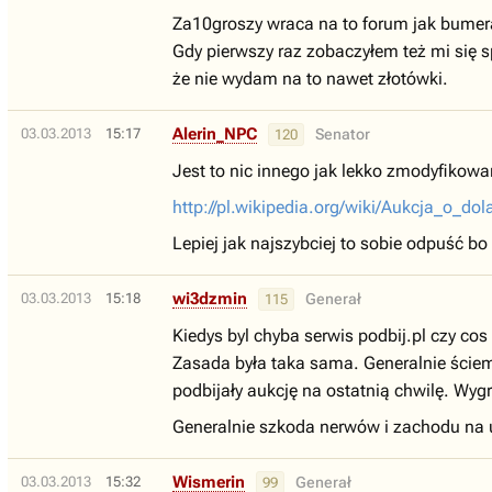
Za10groszy wraca na to forum jak bumer
Gdy pierwszy raz zobaczyłem też mi się 
że nie wydam na to nawet złotówki.
Alerin_NPC
03.03.2013
15:17
Senator
120
Jest to nic innego jak lekko zmodyfikowan
http://pl.wikipedia.org/wiki/Aukcja_o_dol
Lepiej jak najszybciej to sobie odpuść bo
wi3dzmin
03.03.2013
15:18
Generał
115
Kiedys byl chyba serwis podbij.pl czy cos 
Zasada była taka sama. Generalnie ściem
podbijały aukcję na ostatnią chwilę. Wygr
Generalnie szkoda nerwów i zachodu na u
Wismerin
03.03.2013
15:32
Generał
99