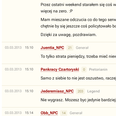
Przez ostatni weekend starałem się coś 
więcej na zero. :P
Mam mieszane odczucia co do tego serwis
chętnie by się jeszcze coś policytowało 
Dzięki za uwagę, pozdrawiam.
Juentia_NPC
03.03.2013
15:10
Generał
21
To tylko strata pieniędzy, trzeba mieć n
Pankracy Czartoryski
03.03.2013
15:10
Pretorianin
0
Samo z siebie to nie jest oszustwo, racze
Jederemiasz_NPC
03.03.2013
15:10
Legend
203
Nie wygrasz. Mozesz byc jedynie bardziej
Obb_NPC
03.03.2013
15:14
Generał
14