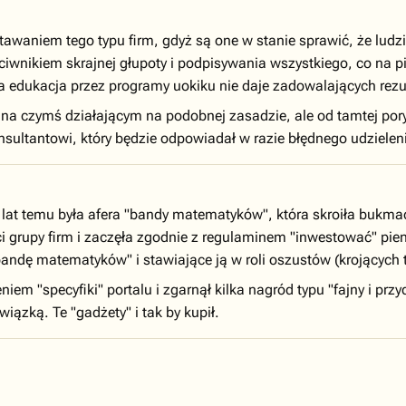
stawaniem tego typu firm, gdyż są one w stanie sprawić, że l
ciwnikiem skrajnej głupoty i podpisywania wszystkiego, co na p
a edukacja przez programy uokiku nie daje zadowalających rezu
na czymś działającym na podobnej zasadzie, ale od tamtej por
nsultantowi, który będzie odpowiadał w razie błędnego udzielenia
kilka lat temu była afera "bandy matematyków", która skroiła bu
ci grupy firm i zaczęła zgodnie z regulaminem "inwestować" pie
ndę matematyków" i stawiające ją w roli oszustów (krojących ty
iem "specyfiki" portalu i zgarnął kilka nagród typu "fajny i prz
iązką. Te "gadżety" i tak by kupił.