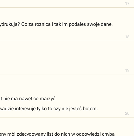
17
drukuja? Co za roznica i tak im podales swoje dane.
18
19
at nie ma nawet co marzyć.
adzie interesuje tylko to czy nie jesteś botem.
20
trony mój zdecydowany list do nich w odpowiedzi chyba