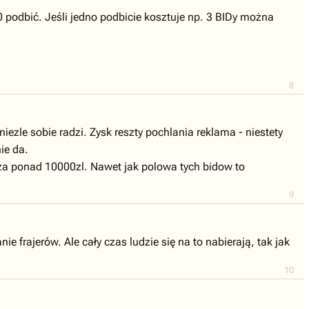
0 podbić. Jeśli jedno podbicie kosztuje np. 3 BIDy można
8
niezle sobie radzi. Zysk reszty pochlania reklama - niestety
ie da.
 za ponad 10000zl. Nawet jak polowa tych bidow to
9
 frajerów. Ale cały czas ludzie się na to nabierają, tak jak
10