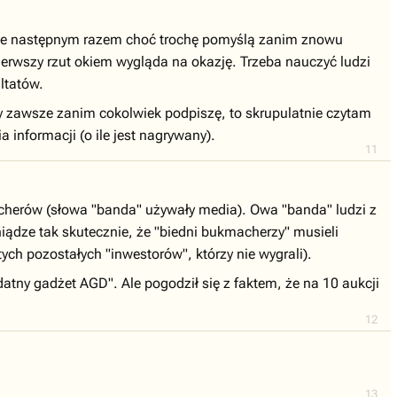
udzie następnym razem choć trochę pomyślą zanim znowu
ierwszy rzut okiem wygląda na okazję. Trzeba nauczyć ludzi
ltatów.
y zawsze zanim cokolwiek podpiszę, to skrupulatnie czytam
 informacji (o ile jest nagrywany).
11
kmacherów (słowa "banda" używały media). Owa "banda" ludzi z
niądze tak skutecznie, że "biedni bukmacherzy" musieli
ch pozostałych "inwestorów", którzy nie wygrali).
ydatny gadżet AGD". Ale pogodził się z faktem, że na 10 aukcji
12
13