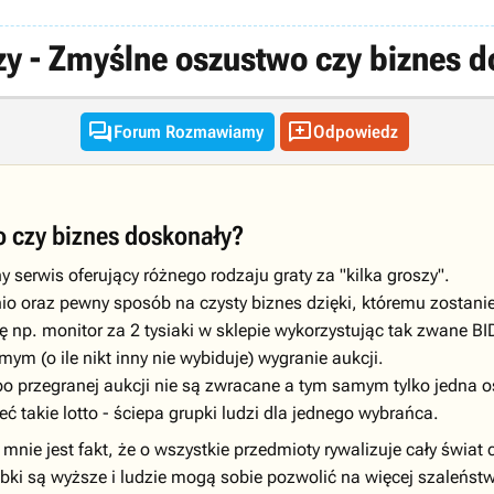
y - Zmyślne oszustwo czy biznes 


Forum Rozmawiamy
Odpowiedz
o czy biznes doskonały?
y serwis oferujący różnego rodzaju graty za "kilka groszy".
nio oraz pewny sposób na czysty biznes dzięki, któremu zostanie
się np. monitor za 2 tysiaki w sklepie wykorzystując tak zwane B
ym (o ile nikt inny nie wybiduje) wygranie aukcji.
o przegranej aukcji nie są zwracane a tym samym tylko jedna os
 takie lotto - ściepa grupki ludzi dla jednego wybrańca.
mnie jest fakt, że o wszystkie przedmioty rywalizuje cały świat
bki są wyższe i ludzie mogą sobie pozwolić na więcej szaleństw