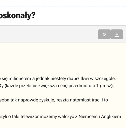
doskonały?


 się milionerem a jednak niestety diabeł tkwi w szczególe.
IDy (każde przebicie zwiększa cenę przedmiotu o 1 grosz),
oba tak naprawdę zyskuje, reszta natomiast traci i to
 czyli o taki telewizor możemy walczyć z Niemcem i Anglikiem
.