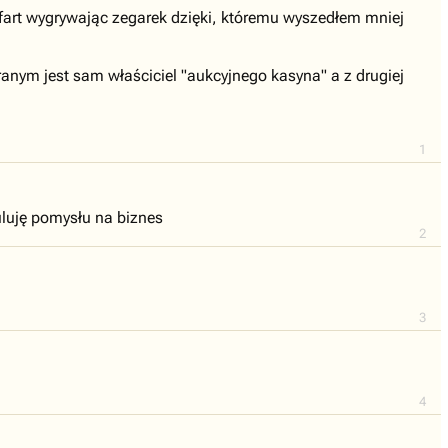
 fart wygrywając zegarek dzięki, któremu wyszedłem mniej
anym jest sam właściciel "aukcyjnego kasyna" a z drugiej
1
uluję pomysłu na biznes
2
3
4