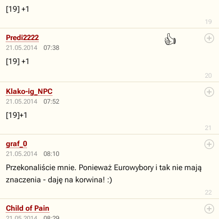
[19] +1
19
👍
Predi2222
21.05.2014
07:38
[19] +1
20
Klako-ig_NPC
21.05.2014
07:52
[19]+1
21
graf_0
21.05.2014
08:10
Przekonaliście mnie. Ponieważ Eurowybory i tak nie mają
znaczenia - daję na korwina! :)
22
Child of Pain
21.05.2014
08:29