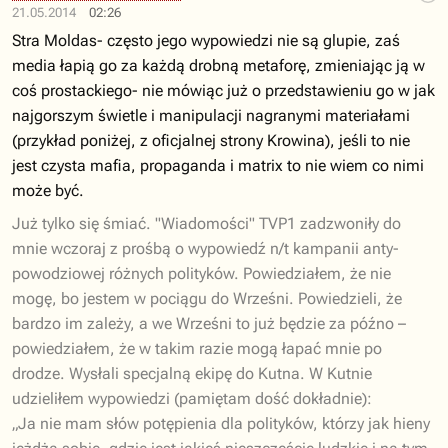
21.05.2014
02:26
Stra Moldas- często jego wypowiedzi nie są glupie, zaś
media łapią go za każdą drobną metaforę, zmieniając ją w
coś prostackiego- nie mówiąc już o przedstawieniu go w jak
najgorszym świetle i manipulacji nagranymi materiałami
(przykład poniżej, z oficjalnej strony Krowina), jeśli to nie
jest czysta mafia, propaganda i matrix to nie wiem co nimi
może być.
Już tylko się śmiać. "Wiadomości" TVP1 zadzwoniły do
mnie wczoraj z prośbą o wypowiedź n/t kampanii anty-
powodziowej różnych polityków. Powiedziałem, że nie
mogę, bo jestem w pociągu do Wrześni. Powiedzieli, że
bardzo im zależy, a we Wrześni to już będzie za późno –
powiedziałem, że w takim razie mogą łapać mnie po
drodze. Wysłali specjalną ekipę do Kutna. W Kutnie
udzieliłem wypowiedzi (pamiętam dość dokładnie):
„Ja nie mam słów potępienia dla polityków, którzy jak hieny