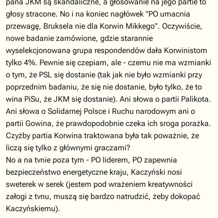
pana JKM są skandaliczne, a głosowanie na jego partie to
głosy stracone. No i na koniec nagłówek "PO umacnia
przewagę, Bruksela nie dla Korwin Mikkego". Oczywiście,
nowe badanie zamówione, gdzie starannie
wyselekcjonowana grupa respondendów dała Korwinistom
tylko 4%. Pewnie się czepiam, ale - czemu nie ma wzmianki
o tym, że PSL się dostanie (tak jak nie było wzmianki przy
poprzednim badaniu, że się nie dostanie, było tylko, że to
wina PiSu, że JKM się dostanie). Ani słowa o partii Palikota.
Ani słowa o Solidarnej Polsce i Ruchu narodowym ani o
partii Gowina, że prawdopodobnie czeka ich sroga porażka.
Czyżby partia Korwina traktowana była tak poważnie, że
liczą się tylko z głównymi graczami?
No a na tvnie poza tym - PO liderem, PO zapewnia
bezpieczeństwo energetyczne kraju, Kaczyński nosi
sweterek w serek (jestem pod wrażeniem kreatywności
załogi z tvnu, muszą się bardzo natrudzić, żeby dokopać
Kaczyńskiemu).