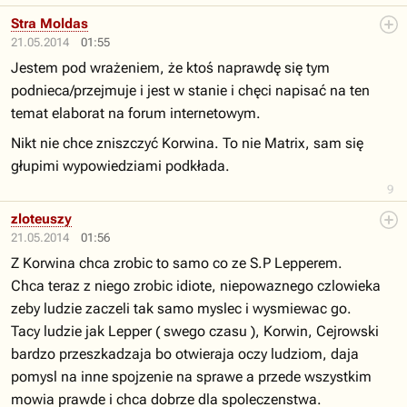
Stra Moldas
21.05.2014
01:55
Jestem pod wrażeniem, że ktoś naprawdę się tym
podnieca/przejmuje i jest w stanie i chęci napisać na ten
temat elaborat na forum internetowym.
Nikt nie chce zniszczyć Korwina. To nie Matrix, sam się
głupimi wypowiedziami podkłada.
9
zloteuszy
21.05.2014
01:56
Z Korwina chca zrobic to samo co ze S.P Lepperem.
Chca teraz z niego zrobic idiote, niepowaznego czlowieka
zeby ludzie zaczeli tak samo myslec i wysmiewac go.
Tacy ludzie jak Lepper ( swego czasu ), Korwin, Cejrowski
bardzo przeszkadzaja bo otwieraja oczy ludziom, daja
pomysl na inne spojzenie na sprawe a przede wszystkim
mowia prawde i chca dobrze dla spoleczenstwa.