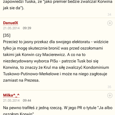
zapowiedzi Tuska, ze "jako premier bedzie zwalczal Korwina
jak sie da").
34
DanuelX
21.05.2014
09:39
[35]
Przecież to jasny przekaz dla swojego elektoratu - widzicie
tylko ja mogę skutecznie bronić was przed oszołomami
takimi jak Korwin czy Macierewicz. A co na to
niezdecydowany wyborca PiSu - patrzcie Tusk boi się
Korwina, to znaczy że Krul ma siłę zwalczyć Kondominium
Tuskowo-Putinowo-Merkelowe i może na niego zagłosuje
zamiast na Prezesa.
35
Milka^_^
21.05.2014
09:44
Na pewno trafiłeś z jedną rzeczą. W jego PR o tytule "Ja albo
oszołom Korwin"