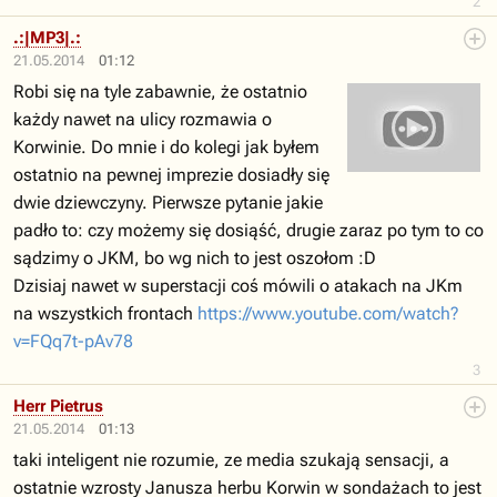
2
.:|MP3|.:
21.05.2014
01:12
Robi się na tyle zabawnie, że ostatnio
każdy nawet na ulicy rozmawia o
Korwinie. Do mnie i do kolegi jak byłem
ostatnio na pewnej imprezie dosiadły się
dwie dziewczyny. Pierwsze pytanie jakie
padło to: czy możemy się dosiąść, drugie zaraz po tym to co
sądzimy o JKM, bo wg nich to jest oszołom :D
Dzisiaj nawet w superstacji coś mówili o atakach na JKm
na wszystkich frontach
https://www.youtube.com/watch?
v=FQq7t-pAv78
3
Herr Pietrus
21.05.2014
01:13
taki inteligent nie rozumie, ze media szukają sensacji, a
ostatnie wzrosty Janusza herbu Korwin w sondażach to jest