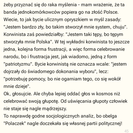
żeby przyznać się do raka myślenia - mam wrażenie, że ta
banda jednokomórkowców popiera go na złość Polsce.
Wiecie, to jak bycie ulicznym opryszkiem w myśl zasady:
"Jestem bardzo zły, bo takim stworzył mnie system, chuju".
Korwinista zaś powiedziałby: "Jestem taki tępy, bo tępym
stworzyła mnie Polska". W tej wykładni korwinista to jeszcze
jedna, kolejna forma frustracji, a więc forma celebrowanie
narodu, bo i frustracja jest, jak wiadomo, jedną z form
"patriotyzmu". Bycie korwinistą nie oznacza wcale: "jestem
dojrzały do świadomego dokonania wyboru", lecz:
"potrzebuję pomocy, bo nie ogarniam tego, co się wokół
mnie dzieje".
Ok, głosujcie. Ale chyba lepiej oddać głos w kosmos niż
celebrować swoją głupotę. Od uświęcania głupoty człowiek
nie staje się nagle mądrzejszy.
To naprawdę godne socjologicznych analiz, bo obelga
"Polaczek" nagle doczekała się własnej partii politycznej!
45