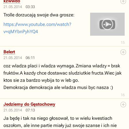
kzwwdo
21.05.2014
03:33
Trolle dorzucają swoje dwa grosze:
https://www.youtube.com/watch?
v=qMYbnPyhYQ4
15
Belert
21.05.2014
06:11
coz wladza placi i wladza wymaga.Zmiana wladzy = brak
fruktów.A kazdy chce dostawac sludziutkie fructa.Wiec jak
ktos sie za bardzo wybija to w leb go.
Demokracja demokracja ale wladza musi byc nasza :)
16
Jedziemy do Gęstochowy
21.05.2014
07:13
Ja będę i tak na niego głosował, to w wielu kwestiach
oszołom, ale inne partie miały już swoje szanse i ich nie