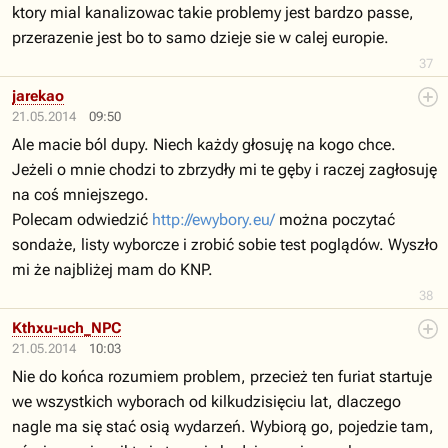
ktory mial kanalizowac takie problemy jest bardzo passe,
przerazenie jest bo to samo dzieje sie w calej europie.
37
jarekao
21.05.2014
09:50
Ale macie ból dupy. Niech każdy głosuję na kogo chce.
Jeżeli o mnie chodzi to zbrzydły mi te gęby i raczej zagłosuję
na coś mniejszego.
Polecam odwiedzić
http://ewybory.eu/
można poczytać
sondaże, listy wyborcze i zrobić sobie test poglądów. Wyszło
mi że najbliżej mam do KNP.
38
Kthxu-uch_NPC
21.05.2014
10:03
Nie do końca rozumiem problem, przecież ten furiat startuje
we wszystkich wyborach od kilkudzisięciu lat, dlaczego
nagle ma się stać osią wydarzeń. Wybiorą go, pojedzie tam,