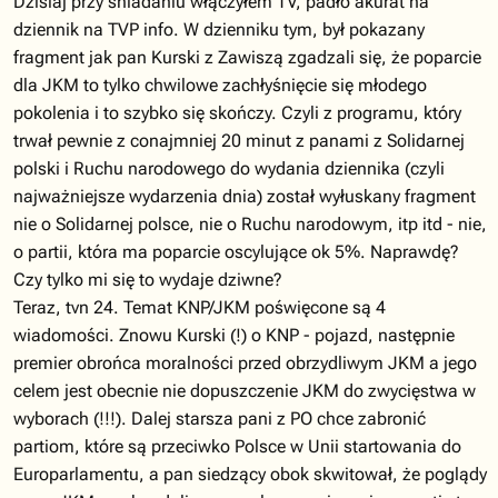
Dzisiaj przy śniadaniu włączyłem TV, padło akurat na
dziennik na TVP info. W dzienniku tym, był pokazany
fragment jak pan Kurski z Zawiszą zgadzali się, że poparcie
dla JKM to tylko chwilowe zachłyśnięcie się młodego
pokolenia i to szybko się skończy. Czyli z programu, który
trwał pewnie z conajmniej 20 minut z panami z Solidarnej
polski i Ruchu narodowego do wydania dziennika (czyli
najważniejsze wydarzenia dnia) został wyłuskany fragment
nie o Solidarnej polsce, nie o Ruchu narodowym, itp itd - nie,
o partii, która ma poparcie oscylujące ok 5%. Naprawdę?
Czy tylko mi się to wydaje dziwne?
Teraz, tvn 24. Temat KNP/JKM poświęcone są 4
wiadomości. Znowu Kurski (!) o KNP - pojazd, następnie
premier obrońca moralności przed obrzydliwym JKM a jego
celem jest obecnie nie dopuszczenie JKM do zwycięstwa w
wyborach (!!!). Dalej starsza pani z PO chce zabronić
partiom, które są przeciwko Polsce w Unii startowania do
Europarlamentu, a pan siedzący obok skwitował, że poglądy