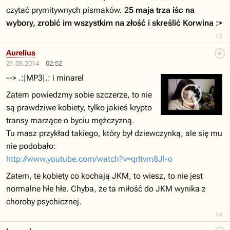
czytać prymitywnych pismaków. 2
5 maja trza iśc na
wybory, zrobić im wszystkim na złość i skreślić Korwina :>
13
Aurelius
21.05.2014
02:52
--> .:|MP3|.: i minarel
Zatem powiedzmy sobie szczerze, to nie
są prawdziwe kobiety, tylko jakieś krypto
transy marzące o byciu mężczyzną.
Tu masz przykład takiego, który był dziewczynką, ale się mu
nie podobało:
http://www.youtube.com/watch?v=qrItvm8Jl-o
Zatem, te kobiety co kochają JKM, to wiesz, to nie jest
normalne hłe hłe. Chyba, że ta miłość do JKM wynika z
choroby psychicznej.
14