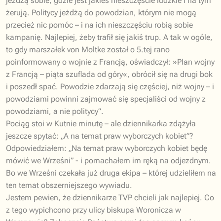
jeżdżą sobie, gdzie jest jakieś nieszczęście ludzkie i na tym
żerują. Politycy jeżdżą do powodzian, którym nie mogą
przecież nic pomóc – i na ich nieszczęściu robią sobie
kampanię. Najlepiej, żeby trafił się jakiś trup. A tak w ogóle,
to gdy marszałek von Moltke został o 5.tej rano
poinformowany o wojnie z Francją, oświadczył: »Plan wojny
z Francją – piąta szuflada od góry«, obrócił się na drugi bok
i poszedł spać. Powodzie zdarzają się częściej, niż wojny – i
powodziami powinni zajmować się specjaliści od wojny z
powodziami, a nie politycy”.
Pociąg stoi w Kutnie minutę – ale dziennikarka zdążyła
jeszcze spytać: „A na temat praw wyborczych kobiet”?
Odpowiedziałem: „Na temat praw wyborczych kobiet będę
mówić we Wrześni” - i pomachałem im ręką na odjezdnym.
Bo we Wrześni czekała już druga ekipa – której udzieliłem na
ten temat obszerniejszego wywiadu.
Jestem pewien, że dziennikarze TVP chcieli jak najlepiej. Co
z tego wypichcono przy ulicy biskupa Woronicza w