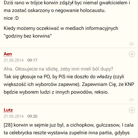
Dziś rano w trójce korwin zdążył byc niemal gwałcicielem i
ma zostać oskarzony o negowanie holocaustu.
nice :D
Kiedy możemy oczekiwać w mediach informacyjnych
"godziny bez korwina"
28
Aen
21.05.2014
09:17
Aha. Głosujecie na idiotę, żeby inni mieli ból dupy?
Tak się głosuje na PO, by PiS nie doszło do władzy (czyli
większość ich wyborców zapewne). Zapewniam Cię, że KNP
będzie wyborem ludzi z innych powodów, reksio.
29
Lutz
21.05.2014
09:20
[28] korwin w sejmie juz byl, a cichopkow, gulczasow, I cala
ta celebrycka reszte wystawia zupelnie inna partia, gdybys