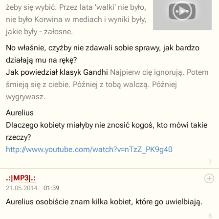
żeby się wybić. Przez lata 'walki' nie było,
nie było Korwina w mediach i wyniki były,
jakie były - żałosne.
No właśnie, czyżby nie zdawali sobie sprawy, jak bardzo
działają mu na rękę?
Jak powiedział klasyk Gandhi
Najpierw cię ignorują. Potem
śmieją się z ciebie. Później z tobą walczą. Później
wygrywasz.
Aurelius
Dlaczego kobiety miałyby nie znosić kogoś, kto mówi takie
rzeczy?
http://www.youtube.com/watch?v=nTzZ_PK9g40
7
.:|MP3|.:
21.05.2014
01:39
Aurelius osobiście znam kilka kobiet, które go uwielbiają.
8