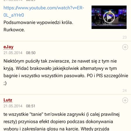
https://www.youtube.com/watch?v=ER-
0L_aYHr0
Podsumowanie wypowiedzi króla.
Rurkowce.
23
eJay
21.05.2014
08:50
Niektórym puściły tak zwieracze, że nawet się z tym nie
kryją. Widać brakowało jakiejkolwiek alternatywy w tym
bagnie i wszystko wszystkim pasowało. PO i PIS szczególnie
;)
24
Lutz
21.05.2014
08:51
te wszystkie "tanie" tvn'owskie zagrywki (i calej prawilnej
reszty) przyniosa efekt dopiero podczas dokonywania
wyboru i zakreslania glosu na karcie. Wtedy przyjda