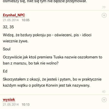
ośmieszy się, nikt się tym nie będzie przejmował.
39
Erynhal_NPC
21.05.2014
10:05
32, 35
Widzę, że bzdury pokroju po - oświeceni, pis - idioci
wiecznie żywe.
Soul
Oczywiście jak ktoś premiera Tuska nazwie oszołomem to
ban z marszu, bo tak nie wolno?
Ed
Skorzystałem z okazji, że jesteś i pytam, bo w praktycznie
każdym wątku o polityce Korwin jest tak nazywany.
40
wysiak
21.05.2014
10:13