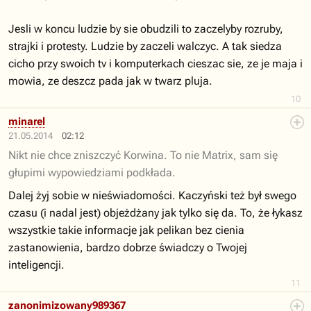
Jesli w koncu ludzie by sie obudzili to zaczelyby rozruby,
strajki i protesty. Ludzie by zaczeli walczyc. A tak siedza
cicho przy swoich tv i komputerkach cieszac sie, ze je maja i
mowia, ze deszcz pada jak w twarz pluja.
10
minarel
21.05.2014
02:12
Nikt nie chce zniszczyć Korwina. To nie Matrix, sam się
głupimi wypowiedziami podkłada.
Dalej żyj sobie w nieświadomości. Kaczyński też był swego
czasu (i nadal jest) objeżdżany jak tylko się da. To, że łykasz
wszystkie takie informacje jak pelikan bez cienia
zastanowienia, bardzo dobrze świadczy o Twojej
inteligencji.
11
zanonimizowany989367