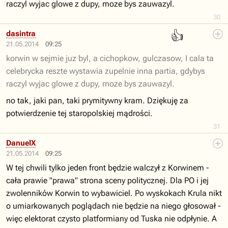
raczyl wyjac glowe z dupy, moze bys zauwazyl.
30
👍
dasintra
21.05.2014
09:25
korwin w sejmie juz byl, a cichopkow, gulczasow, I cala ta
celebrycka reszte wystawia zupelnie inna partia, gdybys
raczyl wyjac glowe z dupy, moze bys zauwazyl.
no tak, jaki pan, taki prymitywny kram. Dziękuję za
potwierdzenie tej staropolskiej mądrości.
31
DanuelX
21.05.2014
09:25
W tej chwili tylko jeden front będzie walczył z Korwinem -
cała prawie "prawa" strona sceny politycznej. Dla PO i jej
zwolenników Korwin to wybawiciel. Po wyskokach Krula nikt
o umiarkowanych poglądach nie będzie na niego głosował -
więc elektorat czysto platformiany od Tuska nie odpłynie. A