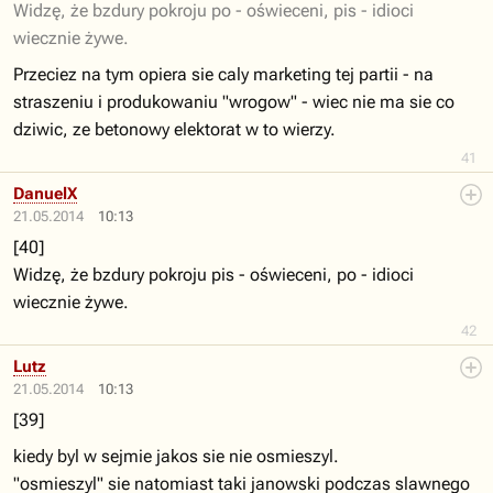
Widzę, że bzdury pokroju po - oświeceni, pis - idioci
wiecznie żywe.
Przeciez na tym opiera sie caly marketing tej partii - na
straszeniu i produkowaniu "wrogow" - wiec nie ma sie co
dziwic, ze betonowy elektorat w to wierzy.
41
DanuelX
21.05.2014
10:13
[40]
Widzę, że bzdury pokroju pis - oświeceni, po - idioci
wiecznie żywe.
42
Lutz
21.05.2014
10:13
[39]
kiedy byl w sejmie jakos sie nie osmieszyl.
"osmieszyl" sie natomiast taki janowski podczas slawnego