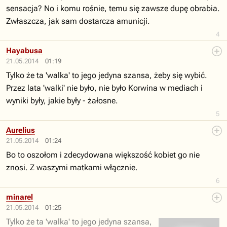
sensacja? No i komu rośnie, temu się zawsze dupę obrabia.
Zwłaszcza, jak sam dostarcza amunicji.
4
Hayabusa
21.05.2014
01:19
Tylko że ta 'walka' to jego jedyna szansa, żeby się wybić.
Przez lata 'walki' nie było, nie było Korwina w mediach i
wyniki były, jakie były - żałosne.
5
Aurelius
21.05.2014
01:24
Bo to oszołom i zdecydowana większość kobiet go nie
znosi. Z waszymi matkami włącznie.
6
minarel
21.05.2014
01:25
Tylko że ta 'walka' to jego jedyna szansa,