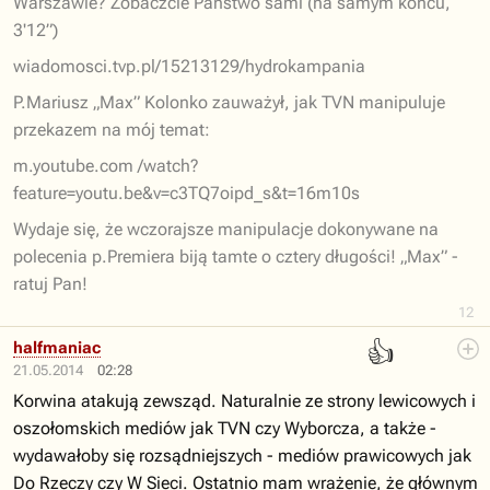
Warszawie? Zobaczcie Państwo sami (na samym końcu,
3'12”)
wiadomosci.tvp.pl/15213129/hydrokampania
P.Mariusz „Max” Kolonko zauważył, jak TVN manipuluje
przekazem na mój temat:
m.youtube.com /watch?
feature=youtu.be&v=c3TQ7oipd_s&t=16m10s
Wydaje się, że wczorajsze manipulacje dokonywane na
polecenia p.Premiera biją tamte o cztery długości! „Max” -
ratuj Pan!
12
👍
halfmaniac
21.05.2014
02:28
Korwina atakują zewsząd. Naturalnie ze strony lewicowych i
oszołomskich mediów jak TVN czy Wyborcza, a także -
wydawałoby się rozsądniejszych - mediów prawicowych jak
Do Rzeczy czy W Sieci. Ostatnio mam wrażenie, że głównym