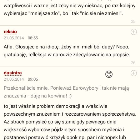
watpliwosci i wazne jest zeby nie wymieknac, po raz kolejny
wybierajac "mniejsze zlo", bo i tak "nic sie nie zmieni".
25
reksio
21.05.2014
08:55
Aha. Głosujecie na idiotę, żeby inni mieli ból dupy? Nooo,
gratulację, refleksja w narodzie zdecydowanie na propsie.
26
😊
dasintra
21.05.2014
09:06
Przekonaliście mnie. Ponieważ Eurowybory i tak nie mają
znaczenia - daję na korwina! :)
to jest właśnie problem demokracji a właściwie
powszechnym znużeniem i rozczarowaniem społeczeństwa.
Aż strach pomyśleć co się stanie gdy pewnego dnia
większość wyborców pójdzie tym sposobem myślenia i
postanowi postawić krzyżyk obok np. pani cichopek lub