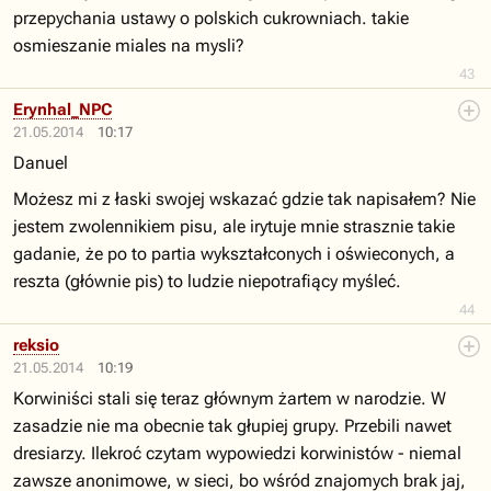
przepychania ustawy o polskich cukrowniach. takie
osmieszanie miales na mysli?
43
Erynhal_NPC
21.05.2014
10:17
Danuel
Możesz mi z łaski swojej wskazać gdzie tak napisałem? Nie
jestem zwolennikiem pisu, ale irytuje mnie strasznie takie
gadanie, że po to partia wykształconych i oświeconych, a
reszta (głównie pis) to ludzie niepotrafiący myśleć.
44
reksio
21.05.2014
10:19
Korwiniści stali się teraz głównym żartem w narodzie. W
zasadzie nie ma obecnie tak głupiej grupy. Przebili nawet
dresiarzy. Ilekroć czytam wypowiedzi korwinistów - niemal
zawsze anonimowe, w sieci, bo wśród znajomych brak jaj,