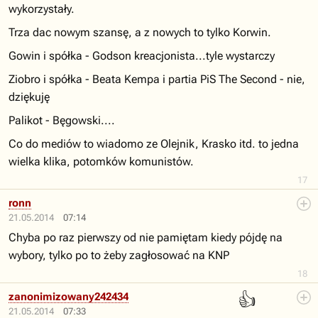
wykorzystały.
Trza dac nowym szansę, a z nowych to tylko Korwin.
Gowin i spółka - Godson kreacjonista...tyle wystarczy
Ziobro i spółka - Beata Kempa i partia PiS The Second - nie,
dziękuję
Palikot - Bęgowski....
Co do mediów to wiadomo ze Olejnik, Krasko itd. to jedna
wielka klika, potomków komunistów.
17
ronn
21.05.2014
07:14
Chyba po raz pierwszy od nie pamiętam kiedy pójdę na
wybory, tylko po to żeby zagłosować na KNP
18
👍
zanonimizowany242434
21.05.2014
07:33