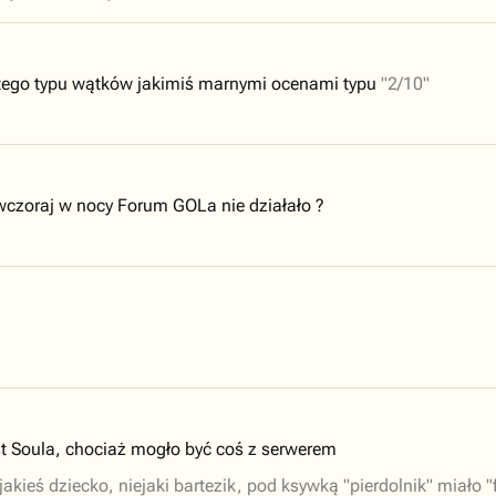
 tego typu wątków jakimiś marnymi ocenami typu
"2/10"
e wczoraj w nocy Forum GOLa nie działało ?
st Soula, chociaż mogło być coś z serwerem
jakieś dziecko, niejaki bartezik, pod ksywką "pierdolnik" miało 