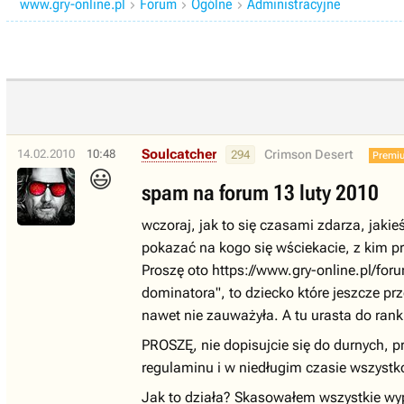
www.gry-online.pl
Forum
Ogólne
Administracyjne



Soulcatcher
14.02.2010
10:48
Crimson Desert
294
Premi
😃
spam na forum 13 luty 2010
wczoraj, jak to się czasami zdarza, jaki
pokazać na kogo się wściekacie, z kim p
Proszę oto https://www.gry-online.pl/fo
dominatora", to dziecko które jeszcze p
nawet nie zauważyła. A tu urasta do ran
PROSZĘ, nie dopisujcie się do durnych, 
regulaminu i w niedługim czasie wszystko 
Jak to działa? Skasowałem wszystkie wy