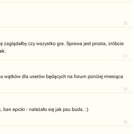
22
ę zaglądałby czy wszystko gra. Sprawa jest prosta, zróbcie
ek.
23
zenia wątków dla userów będących na forum poniżej miesiąca
24
ban epicki - należało się jak psu buda. :)
25