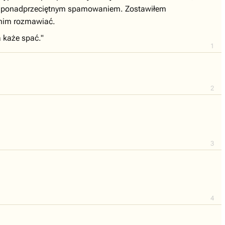
się ponadprzeciętnym spamowaniem. Zostawiłem
z nim rozmawiać.
 każe spać."
1
2
3
4