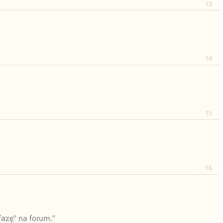
13
14
15
16
"fazę" na forum."