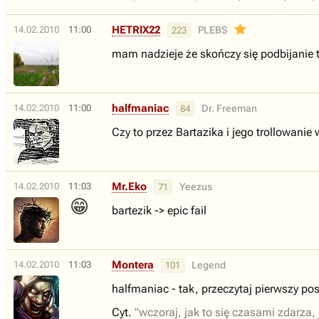
HETRIX22
14.02.2010
11:00
PLEBS
223
mam nadzieje że skończy się podbijanie
halfmaniac
14.02.2010
11:00
Dr. Freeman
84
Czy to przez Bartazika i jego trollowani
Mr.Eko
14.02.2010
11:03
Yeezus
71
😁
bartezik -> epic fail
Montera
14.02.2010
11:03
Legend
101
halfmaniac - tak, przeczytaj pierwszy po
Cyt.
"wczoraj, jak to się czasami zdarza, 