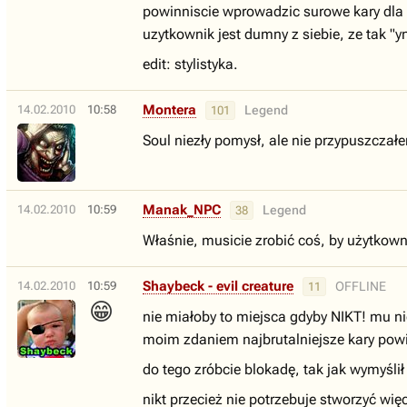
powinniscie wprowadzic surowe kary dla 
uzytkownik jest dumny z siebie, ze tak "yn
edit: stylistyka.
Montera
14.02.2010
10:58
Legend
101
Soul niezły pomysł, ale nie przypuszczałe
Manak_NPC
14.02.2010
10:59
Legend
38
Właśnie, musicie zrobić coś, by użytkowni
Shaybeck - evil creature
14.02.2010
10:59
OFFLINE
11
😁
nie miałoby to miejsca gdyby NIKT! mu n
moim zdaniem najbrutalniejsze kary pow
do tego zróbcie blokadę, tak jak wymyśl
nikt przecież nie potrzebuje stworzyć wię