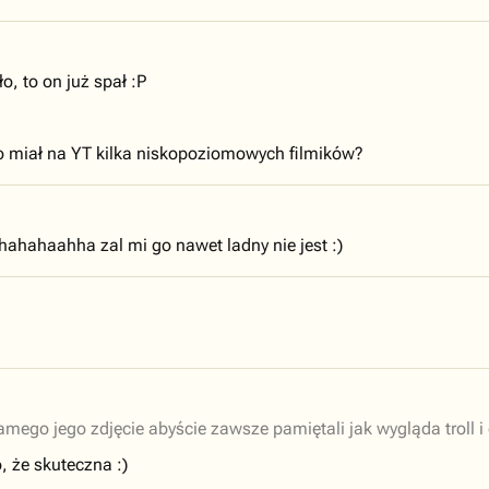
o, to on już spał :P
co miał na YT kilka niskopoziomowych filmików?
hahaahha zal mi go nawet ladny nie jest :)
mego jego zdjęcie abyście zawsze pamiętali jak wygląda troll i
, że skuteczna :)