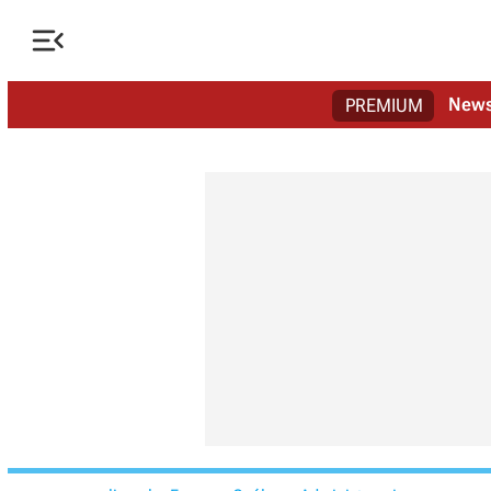

New
PREMIUM