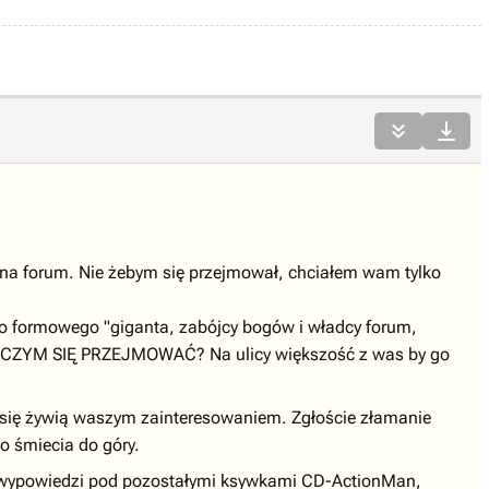


ę" na forum. Nie żebym się przejmował, chciałem wam tylko
go formowego "giganta, zabójcy bogów i władcy forum,
więc CZYM SIĘ PRZEJMOWAĆ? Na ulicy większość z was by go
i się żywią waszym zainteresowaniem. Zgłoście złamanie
go śmiecia do góry.
go wypowiedzi pod pozostałymi ksywkami CD-ActionMan,