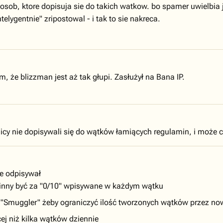
osob, ktore dopisuja sie do takich watkow. bo spamer uwielbia 
telygentnie" zripostowal - i tak to sie nakreca.
m, że blizzman jest aż tak głupi. Zasłużył na Bana IP.
cy nie dopisywali się do wątków łamiących regulamin, i może cen
ie odpisywał
inny być za "0/10" wpisywane w każdym wątku
ił "Smuggler" żeby ograniczyć ilość tworzonych wątków przez 
cej niż kilka wątków dziennie