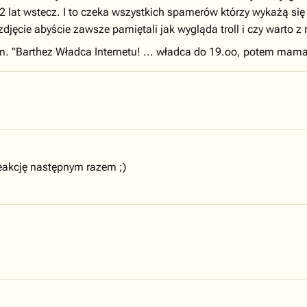
 2 lat wstecz. I to czeka wszystkich spamerów którzy wykażą 
jęcie abyście zawsze pamiętali jak wygląda troll i czy warto 
em. "Barthez Władca Internetu! ... władca do 19.oo, potem mama
reakcję następnym razem ;)