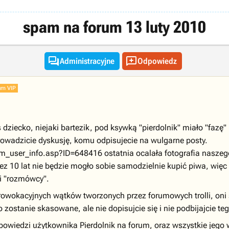
spam na forum 13 luty 2010


Administracyjne
Odpowiedz
um VIP
eś dziecko, niejaki bartezik, pod ksywką "pierdolnik" miało "faz
rowadzicie dyskusję, komu odpisujecie na wulgarne posty.
rum_user_info.asp?ID=648416 ostatnia ocalała fotografia nasze
rzez 10 lat nie będzie mogło sobie samodzielnie kupić piwa, 
ki "rozmówcy".
prowokacyjnych wątków tworzonych przez forumowych trolli, on
zostanie skasowane, ale nie dopisujcie się i nie podbijajcie te
powiedzi użytkownika Pierdolnik na forum, oraz wszystkie je