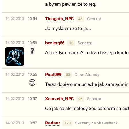
a byłem pewien że to req.
Tiosgath_NPC
14.02.2010
10:54
Generał
43
Ja myslalem ze to ja...
bezlerg66
14.02.2010
10:56
Senator
13
❓
A co z tym macko? To było też jego kont
Pirat099
14.02.2010
10:56
Dead Already
83
😊
Teraz dopiero ma ucieche jak sam admin 
Xourveth_NPC
14.02.2010
10:57
Senator
96
Co jak co ale metody Soulcatchera są cie
Radaar
14.02.2010
10:57
Skazany na Shawshank
178