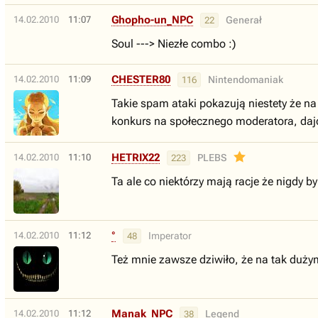
Ghopho-un_NPC
14.02.2010
11:07
Generał
22
Soul ---> Niezłe combo :)
CHESTER80
14.02.2010
11:09
Nintendomaniak
116
Takie spam ataki pokazują niestety że na
konkurs na społecznego moderatora, dajc
HETRIX22
14.02.2010
11:10
PLEBS
223
Ta ale co niektórzy mają racje że nigdy 
°
14.02.2010
11:12
Imperator
48
Też mnie zawsze dziwiło, że na tak dużym 
Manak_NPC
14.02.2010
11:12
Legend
38