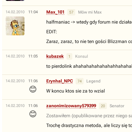
Max_101
14.02.2010
11:04
Mów mi Max
57
halfmaniac -> wtedy gdy forum nie działał
EDIT:
Zaraz, zaraz, to nie ten gości Blizzman 
kubazek
14.02.2010
11:05
Konsul
1
to pierdolink ahahahahahahahahhahahaha
Erynhal_NPC
14.02.2010
11:06
Legend
74
😊
W koncu ktos sie za to wzial
zanonimizowany579399
14.02.2010
11:06
Senator
20
😊
Zostawiłem (opublikowane przez niego sa
Trochę drastyczna metoda, ale liczy się to