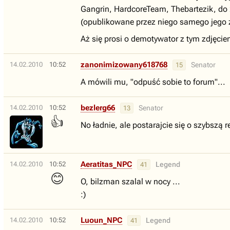
Gangrin, HardcoreTeam, Thebartezik, do
(opublikowane przez niego samego jego zd
Aż się prosi o demotywator z tym zdjęci
zanonimizowany618768
14.02.2010
10:52
Senator
15
A mówili mu, "odpuść sobie to forum"...
bezlerg66
14.02.2010
10:52
Senator
13
👍
No ładnie, ale postarajcie się o szybszą 
Aeratitas_NPC
14.02.2010
10:52
Legend
41
😊
O, bilzman szalal w nocy ...
:)
Luoun_NPC
14.02.2010
10:52
Legend
41