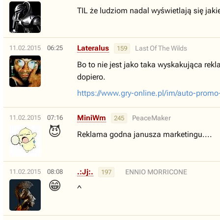
TIL że ludziom nadal wyświetlają się jaki
Lateralus
11.02.2015
06:25
Last Of The Wilds
159
Bo to nie jest jako taka wyskakująca rek
dopiero.
https://www.gry-online.pl/im/auto-promo
MiniWm
11.02.2015
07:16
PeaceMaker
245
😈
Reklama godna janusza marketingu....
.:Jj:.
11.02.2015
08:08
ENNIO MORRICONE
197
😁
^