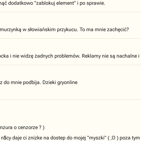
knąć dodatkowo "zablokuj element" i po sprawie.
 murzynką w słowiańskim przykucu. To ma mnie zachęcić?
ocka i nie widzę żadnych problemów. Reklamy nie są nachalne i
do mnie podbija. Dzieki gryonline
zura o cenzorze ? )
n$cy daje ci znizke na dostep do mojej "myszki" ( ;D ) poza tym