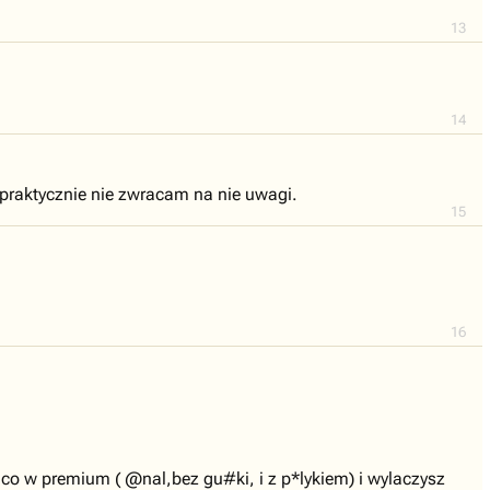
13
14
 praktycznie nie zwracam na nie uwagi.
15
16
 co w premium ( @nal,bez gu#ki, i z p*lykiem) i wylaczysz