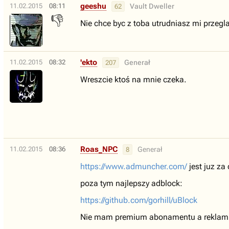
geeshu
11.02.2015
08:11
Vault Dweller
62
👎
Nie chce byc z toba utrudniasz mi przegla
'ekto
11.02.2015
08:32
Generał
207
Wreszcie ktoś na mnie czeka.
Roas_NPC
11.02.2015
08:36
Generał
8
https://www.admuncher.com/
jest juz za
poza tym najlepszy adblock:
https://github.com/gorhill/uBlock
Nie mam premium abonamentu a reklam ni