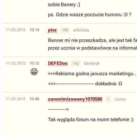
sobie Banery :]
ps. Gdzie wasze poczucie humoru :D ?
pisz
11.02.2015
10:14
nihilista
195
Banner mi nie przeszkadza, ale jest tak f
przez ucznia w podstawówce na informa
DEFEDos
11.02.2015
10:15
Generał
142
😁
>>>Reklama godna janusza marketingu..
<<<--------------------- dokładnie :D
zanonimizowany1070580
11.02.2015
10:48
Junior
1
---------->
Tak wygląda forum na moim telefonie :)