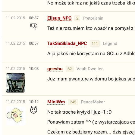
No może tak raz na jakiś czas trzeba kli
Elisun_NPC
11.02.2015
08:37
Pretorianin
2
👎
Też nie rozumiem kto wpadł na pomysł z
TakSieSklada_NPC
11.02.2015
08:57
Legend
111
A ja jakoś nie korzystam na GOLu z Adbl
geeshu
11.02.2015
10:08
Vault Dweller
62
Juz mam awanture w domu bo jakas sucz 
MiniWm
11.02.2015
10:12
PeaceMaker
245
😈
No tak troche krytyki i juz -1 :D
Ponawiam zatem ^^ ( z wystarczajaca cen
Czekam az bedziemy razem... dzisiejszej 