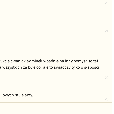
20
21
strukcję cwaniak adminek wpadnie na inny pomysł, to też
szystkich za byle co, ale to świadczy tylko o słabości
22
Lowych stulejarzy.
23