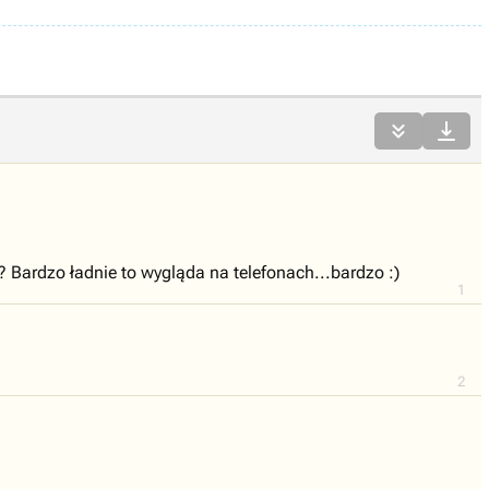


i? Bardzo ładnie to wygląda na telefonach...bardzo :)
1
2