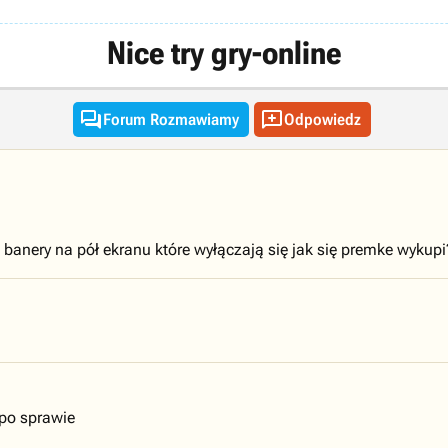
Nice try gry-online


Forum Rozmawiamy
Odpowiedz
ie banery na pół ekranu które wyłączają się jak się premke wykup
 po sprawie