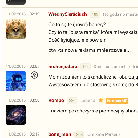
WrednySierściuch
11.02.2015
02:19
No gods no maste
109
Co to są te (nowe) banery?
Czy to ta "pusta ramka" która mi wyskaku
Dość irytujące, nie powiem
btw -ta nowa reklama mnie rozwala...
mohenjodaro
11.02.2015
02:57
Kodeina zamiast protei
144
😡
Moim zdaniem to skandaliczne, oburzające 
Wystosowałem już stosowną skargę do R
Kompo
11.02.2015
03:50
Legend
226
Premium VIP
Ludziom pokończył się promocyjny abonam
bone_man
11.02.2015
06:17
Omikron Persei 8
208