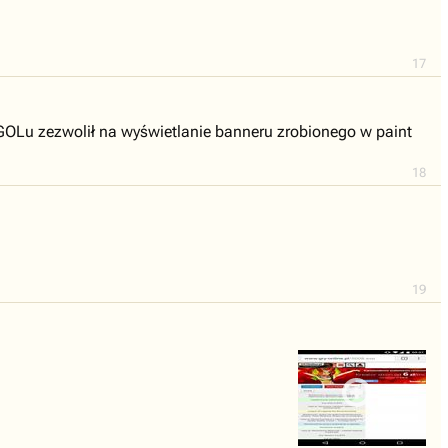
17
na GOLu zezwolił na wyświetlanie banneru zrobionego w paint
18
19