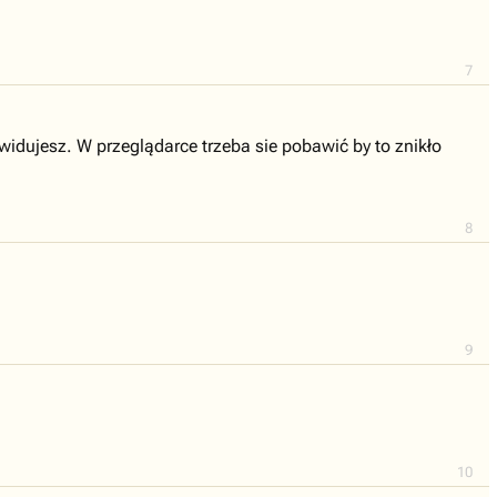
7
kwidujesz. W przeglądarce trzeba sie pobawić by to znikło
8
9
10