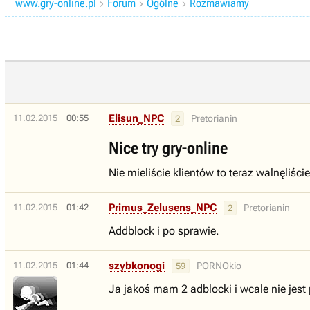
www.gry-online.pl
Forum
Ogólne
Rozmawiamy



Elisun_NPC
11.02.2015
00:55
Pretorianin
2
Nice try gry-online
Nie mieliście klientów to teraz walnęliśc
Primus_Zelusens_NPC
11.02.2015
01:42
Pretorianin
2
Addblock i po sprawie.
szybkonogi
11.02.2015
01:44
PORNOkio
59
Ja jakoś mam 2 adblocki i wcale nie jest