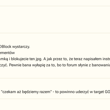
DBlock wystarczy.
elementów
mką i blokujecie ten jpg. A jak przez to, że teraz napisałem in
ć. Pewnie bana wyłapię za to, bo to forum słynie z banowania w
- "czekam aż będziemy razem" - to powinno uderzyć w target GO