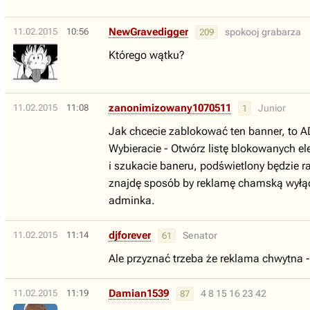
NewGravedigger
11.02.2015
10:56
spokooj grabarza
209
Którego wątku?
zanonimizowany1070511
11.02.2015
11:08
Junior
1
Jak chcecie zablokować ten banner, to A
Wybieracie - Otwórz listę blokowanych 
i szukacie baneru, podświetlony będzie ra
znajdę sposób by reklamę chamską wyłączy
adminka.
djforever
11.02.2015
11:14
Senator
61
Ale przyznać trzeba że reklama chwytna 
Damian1539
11.02.2015
11:19
4 8 15 16 23 42
87