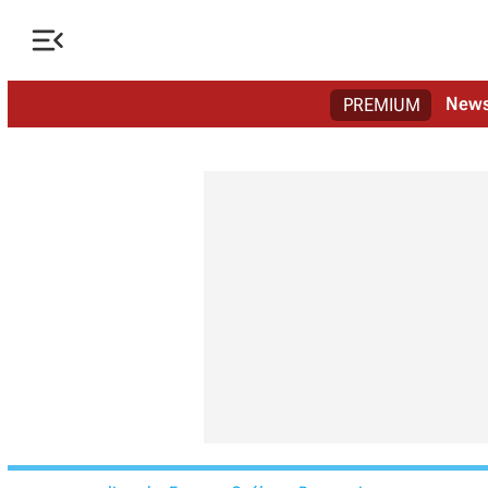

New
PREMIUM