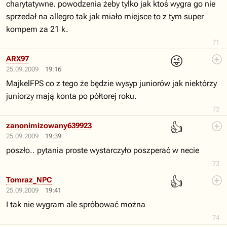
charytatywne. powodzenia żeby tylko jak ktoś wygra go nie
sprzedał na allegro tak jak miało miejsce to z tym super
kompem za 21 k.
71
😜
ARX97
25.09.2009
19:16
MajkelFPS co z tego że będzie wysyp juniorów jak niektórzy
juniorzy mają konta po półtorej roku.
72
👍
zanonimizowany639923
25.09.2009
19:39
poszło.. pytania proste wystarczyło poszperać w necie
73
👍
Tomraz_NPC
25.09.2009
19:41
I tak nie wygram ale spróbować można
74