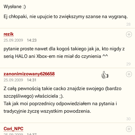
Wysłane :)
Ej chłopaki, nie upujcie to zwiększymy szanse na wygraną.
28
rezik
25.09.2009
14:23
pytanie proste nawet dla kogoś takiego jak ja, kto nigdy z
serią HALO ani Xbox-em nie miał do czynienia ^^
29
👍
zanonimizowany626658
25.09.2009
14:31
Z całą pewnością takie cacko znajdzie swojego (bardzo
szczęśliwego) właściciela ;).
Tak jak moi poprzednicy odpowiedziałem na pytania i
tradycyjnie życzę wszystkim powodzenia.
30
Cori_NPC
25.09.2009
14:37