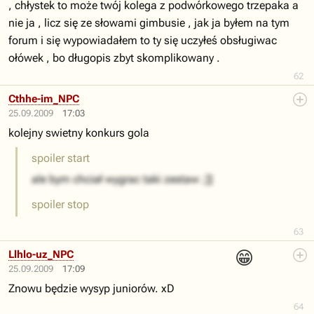
, chłystek to może twój kolega z podwórkowego trzepaka a
nie ja , licz się ze słowami gimbusie , jak ja byłem na tym
forum i się wypowiadałem to ty się uczyłeś obsługiwac
ołówek , bo długopis zbyt skomplikowany .
62
Cthhe-im_NPC
25.09.2009
17:03
kolejny swietny konkurs gola
spoiler start
ale bym chciał wygrac taki zestaw ;]]
spoiler stop
63
😁
Llhlo-uz_NPC
25.09.2009
17:09
Znowu będzie wysyp juniorów. xD
64