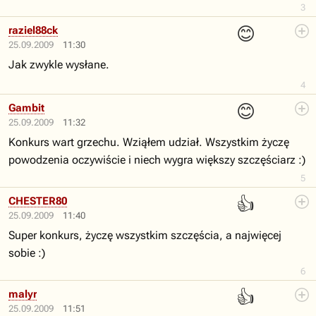
3
😊
raziel88ck
25.09.2009
11:30
Jak zwykle wysłane.
4
😊
Gambit
25.09.2009
11:32
Konkurs wart grzechu. Wziąłem udział. Wszystkim życzę
powodzenia oczywiście i niech wygra większy szczęściarz :)
5
👍
CHESTER80
25.09.2009
11:40
Super konkurs, życzę wszystkim szczęścia, a najwięcej
sobie :)
6
👍
malyr
25.09.2009
11:51