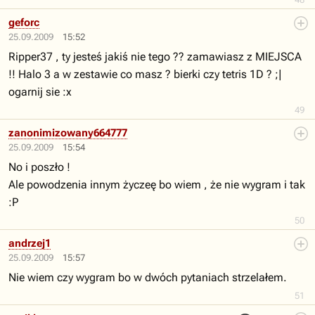
geforc
25.09.2009
15:52
Ripper37 , ty jesteś jakiś nie tego ?? zamawiasz z MIEJSCA
!! Halo 3 a w zestawie co masz ? bierki czy tetris 1D ? ;|
ogarnij sie :x
49
zanonimizowany664777
25.09.2009
15:54
No i poszło !
Ale powodzenia innym życzeę bo wiem , że nie wygram i tak
:P
50
andrzej1
25.09.2009
15:57
Nie wiem czy wygram bo w dwóch pytaniach strzelałem.
51