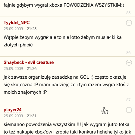
fajnie gdybym wygral xboxa POWODZENIA WSZYSTKIM:)
85
Tyyldel_NPC
25.09.2009
21:25
Wątpie żebym wygrał ale to nie lotto żebym musiał kilka
złotych płacić
86
Shaybeck - evil creature
25.09.2009
21:26
jak zawsze organizuję zasadzkę na GOL :) często okazuje
się skuteczna :P mam nadzieję że i tym razem wygra ktoś z
moich znajomych :P
87
👍
player24
25.09.2009
21:31
siemanoo powodzenia wszystkim !!! jak wygram jutro totka
to też nakupie xbox'ów i zrobie taki konkurs hehehe tylko jak