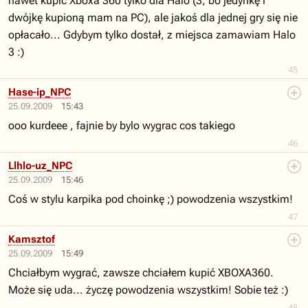
nawet kupić Xboxa 360 tylko dla Halo (3, bo jedynkę i
dwójkę kupioną mam na PC), ale jakoś dla jednej gry się nie
opłacało... Gdybym tylko dostał, z miejsca zamawiam Halo
3 :)
45
Hase-ip_NPC
25.09.2009
15:43
ooo kurdeee , fajnie by bylo wygrac cos takiego
46
Llhlo-uz_NPC
25.09.2009
15:46
Coś w stylu karpika pod choinkę ;) powodzenia wszystkim!
47
Kamsztof
25.09.2009
15:49
Chciałbym wygrać, zawsze chciałem kupić XBOXA360.
Może się uda... życzę powodzenia wszystkim! Sobie też :)
48