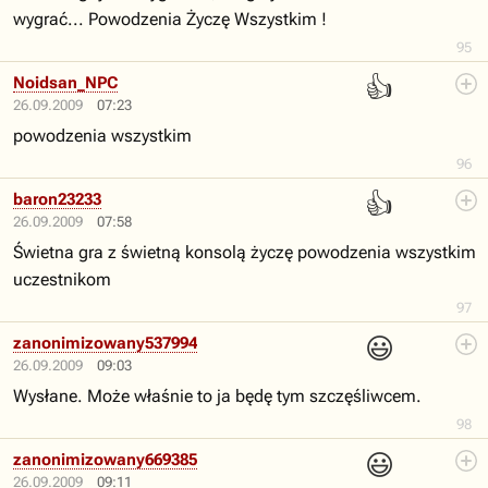
wygrać... Powodzenia Życzę Wszystkim !
95
👍
Noidsan_NPC
26.09.2009
07:23
powodzenia wszystkim
96
👍
baron23233
26.09.2009
07:58
Świetna gra z świetną konsolą życzę powodzenia wszystkim
uczestnikom
97
😃
zanonimizowany537994
26.09.2009
09:03
Wysłane. Może właśnie to ja będę tym szczęśliwcem.
98
😃
zanonimizowany669385
26.09.2009
09:11