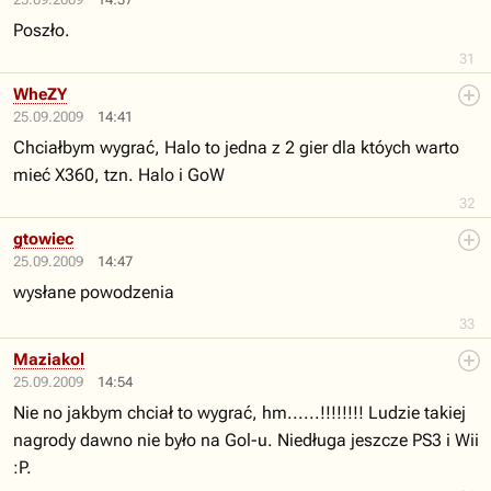
Poszło.
31
WheZY
25.09.2009
14:41
Chciałbym wygrać, Halo to jedna z 2 gier dla któych warto
mieć X360, tzn. Halo i GoW
32
gtowiec
25.09.2009
14:47
wysłane powodzenia
33
Maziakol
25.09.2009
14:54
Nie no jakbym chciał to wygrać, hm......!!!!!!!! Ludzie takiej
nagrody dawno nie było na Gol-u. Niedługa jeszcze PS3 i Wii
:P.