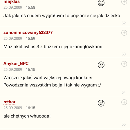
😃
majklas
25.09.2009
15:58
Jak jakimś cudem wygrałbym to popłacze sie jak dziecko
52
zanonimizowany632077
25.09.2009
15:59
Maziakol byl ps 3 z buzzem i jego łamigłówkami.
53
😒
Anykor_NPC
25.09.2009
16:15
Wreszcie jakiś wart większej uwagi konkurs
Powodzenia wszystkim bo ja i tak nie wygram ;/
54
😜
rethar
25.09.2009
16:15
ale chętnych whuooaa!
55