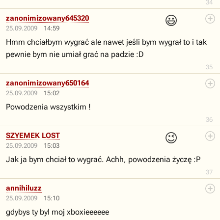
34
😃
zanonimizowany645320
25.09.2009
14:59
Hmm chciałbym wygrać ale nawet jeśli bym wygrał to i tak
pewnie bym nie umiał grać na padzie :D
35
zanonimizowany650164
25.09.2009
15:02
Powodzenia wszystkim !
36
😉
SZYEMEK LOST
25.09.2009
15:03
Jak ja bym chciał to wygrać. Achh, powodzenia życzę :P
37
annihiluzz
25.09.2009
15:10
gdybys ty byl moj xboxieeeeee