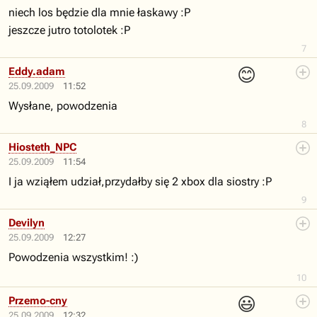
niech los będzie dla mnie łaskawy :P
jeszcze jutro totolotek :P
7
😊
Eddy.adam
25.09.2009
11:52
Wysłane, powodzenia
8
Hiosteth_NPC
25.09.2009
11:54
I ja wziąłem udział,przydałby się 2 xbox dla siostry :P
9
Devilyn
25.09.2009
12:27
Powodzenia wszystkim! :)
10
😃
Przemo-cny
25.09.2009
12:32