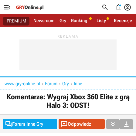




Newsroom
Gry
Rankingi
Listy
Recenzje
PREMIUM
www.gry-online.pl
Forum
Gry
Inne



Komentarze: Wygraj Xbox 360 Elite z grą
Halo 3: ODST!




Forum Inne Gry
Odpowiedz