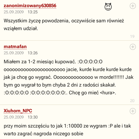
😈
zanonimizowany630856
25.09.2009
13:25
Wszystkim życzę powodzenia, oczywiście sam również
wziąłem udział.
19
matmafan
25.09.2009
13:26
Miałem za 1-2 miesiąc kupować. :O:O:O:O:O
oooooooooooooooooooooo jacie, kurde kurde kurde kurde
jak ja chcę go wygrać. Oooooooooooooo w morde!!!!!!! Jak
bym go wygrał to bym chyba 2 dni z radości skakał.
:O:O:O:O:O :O:O:O:O:O:O:O:. Chcę go mieć <hura>.
20
Xiuhorn_NPC
25.09.2009
13:30
przy moim szczęściu to jak 1:10000 ze wygram :P ale i tak
warto zagrać nagroda niczego sobie