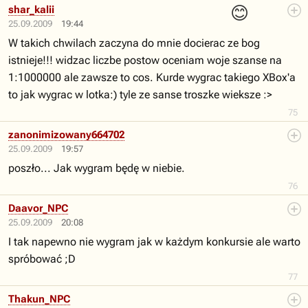
😊
shar_kalii
25.09.2009
19:44
W takich chwilach zaczyna do mnie docierac ze bog
istnieje!!! widzac liczbe postow oceniam woje szanse na
1:1000000 ale zawsze to cos. Kurde wygrac takiego XBox'a
to jak wygrac w lotka:) tyle ze sanse troszke wieksze :>
75
zanonimizowany664702
25.09.2009
19:57
poszło... Jak wygram będę w niebie.
76
Daavor_NPC
25.09.2009
20:08
I tak napewno nie wygram jak w każdym konkursie ale warto
spróbować ;D
77
Thakun_NPC