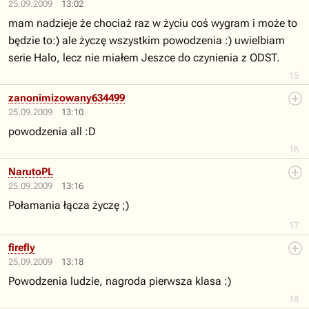
25.09.2009
13:02
mam nadzieje że chociaż raz w życiu coś wygram i może to
będzie to:) ale życzę wszystkim powodzenia :) uwielbiam
serie Halo, lecz nie miałem Jeszce do czynienia z ODST.
15
zanonimizowany634499
25.09.2009
13:10
powodzenia all :D
16
NarutoPL
25.09.2009
13:16
Połamania łącza życzę ;)
17
firefly
25.09.2009
13:18
Powodzenia ludzie, nagroda pierwsza klasa :)
18