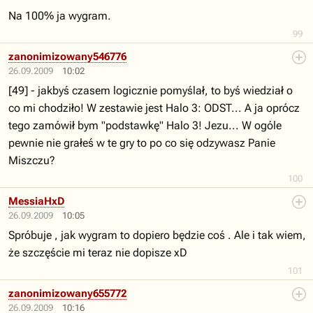
Na 100% ja wygram.
99
zanonimizowany546776
26.09.2009
10:02
[49] - jakbyś czasem logicznie pomyślał, to byś wiedział o
co mi chodziło! W zestawie jest Halo 3: ODST... A ja oprócz
tego zamówił bym "podstawkę" Halo 3! Jezu... W ogóle
pewnie nie grałeś w te gry to po co się odzywasz Panie
Miszczu?
100
MessiaHxD
26.09.2009
10:05
Spróbuje , jak wygram to dopiero będzie coś . Ale i tak wiem,
że szczęście mi teraz nie dopisze xD
101
zanonimizowany655772
26.09.2009
10:16