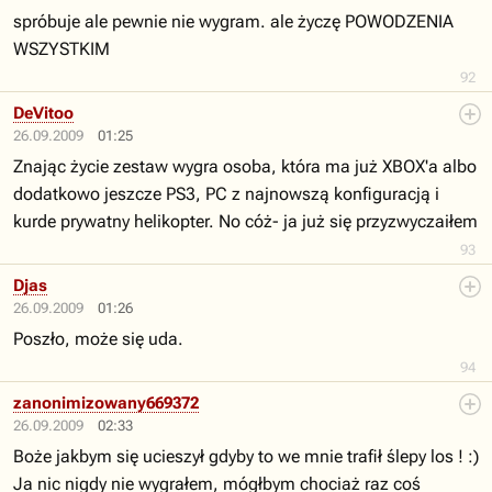
spróbuje ale pewnie nie wygram. ale życzę POWODZENIA
WSZYSTKIM
92
DeVitoo
26.09.2009
01:25
Znając życie zestaw wygra osoba, która ma już XBOX'a albo
dodatkowo jeszcze PS3, PC z najnowszą konfiguracją i
kurde prywatny helikopter. No cóż- ja już się przyzwyczaiłem
93
Djas
26.09.2009
01:26
Poszło, może się uda.
94
zanonimizowany669372
26.09.2009
02:33
Boże jakbym się ucieszył gdyby to we mnie trafił ślepy los ! :)
Ja nic nigdy nie wygrałem, mógłbym chociaż raz coś