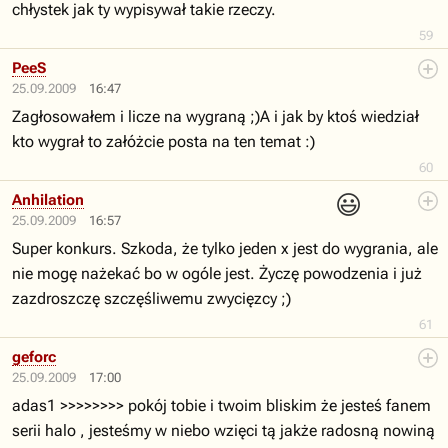
chłystek jak ty wypisywał takie rzeczy.
59
PeeS
25.09.2009
16:47
Zagłosowałem i licze na wygraną ;)A i jak by ktoś wiedział
kto wygrał to załóżcie posta na ten temat :)
60
😃
Anhilation
25.09.2009
16:57
Super konkurs. Szkoda, że tylko jeden x jest do wygrania, ale
nie mogę nażekać bo w ogóle jest. Życzę powodzenia i już
zazdroszczę szczęśliwemu zwycięzcy ;)
61
geforc
25.09.2009
17:00
adas1 >>>>>>>> pokój tobie i twoim bliskim że jesteś fanem
serii halo , jesteśmy w niebo wzięci tą jakże radosną nowiną