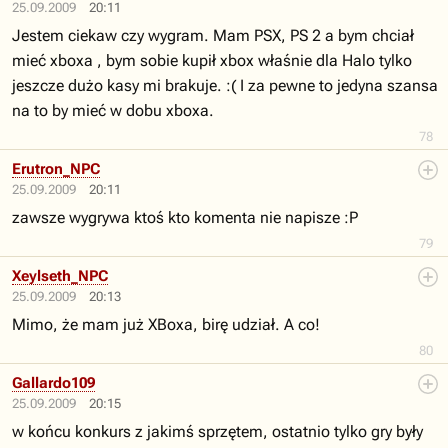
25.09.2009
20:11
Jestem ciekaw czy wygram. Mam PSX, PS 2 a bym chciał
mieć xboxa , bym sobie kupił xbox właśnie dla Halo tylko
jeszcze dużo kasy mi brakuje. :( I za pewne to jedyna szansa
na to by mieć w dobu xboxa.
78
Erutron_NPC
25.09.2009
20:11
zawsze wygrywa ktoś kto komenta nie napisze :P
79
Xeylseth_NPC
25.09.2009
20:13
Mimo, że mam już XBoxa, birę udział. A co!
80
Gallardo109
25.09.2009
20:15
w końcu konkurs z jakimś sprzętem, ostatnio tylko gry były