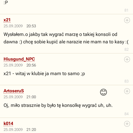
:P
81
x21
25.09.2009
20:53
Wysłałem.o jakby tak wygrać marzę o takiej konsoli od
dawna :) chcę sobie kupić ale narazie nie mam na to kasy :(
82
Hiusgund_NPC
25.09.2009
20:56
x21 - witaj w klubie ja mam to samo ;p
83
😊
ArtoseruS
25.09.2009
21:00
Oj, miło strasznie by było tę konsolkę wygrać uh, uh.
84
k014
25.09.2009
21:20