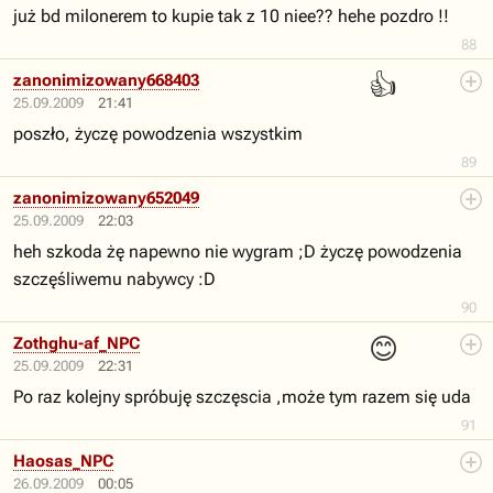
już bd milonerem to kupie tak z 10 niee?? hehe pozdro !!
88
👍
zanonimizowany668403
25.09.2009
21:41
poszło, życzę powodzenia wszystkim
89
zanonimizowany652049
25.09.2009
22:03
heh szkoda żę napewno nie wygram ;D życzę powodzenia
szczęśliwemu nabywcy :D
90
😊
Zothghu-af_NPC
25.09.2009
22:31
Po raz kolejny spróbuję szczęscia ,może tym razem się uda
91
Haosas_NPC
26.09.2009
00:05