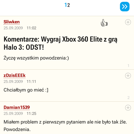

1
2
👍
Sliwken
25.09.2009
11:02
Komentarze: Wygraj Xbox 360 Elite z grą
Halo 3: ODST!
Życzę wszystkim powodzenia:)
1
zDzisEEEk
25.09.2009
11:11
Chciałbym go mieć :]
2
Damian1539
25.09.2009
11:25
Miałem problem z pierwszym pytaniem ale nie było tak źle.
Powodzenia.