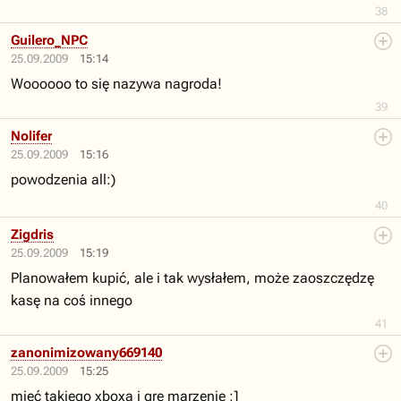
38
Guilero_NPC
25.09.2009
15:14
Woooooo to się nazywa nagroda!
39
Nolifer
25.09.2009
15:16
powodzenia all:)
40
Zigdris
25.09.2009
15:19
Planowałem kupić, ale i tak wysłałem, może zaoszczędzę
kasę na coś innego
41
zanonimizowany669140
25.09.2009
15:25
mieć takiego xboxa i grę marzenie ;]