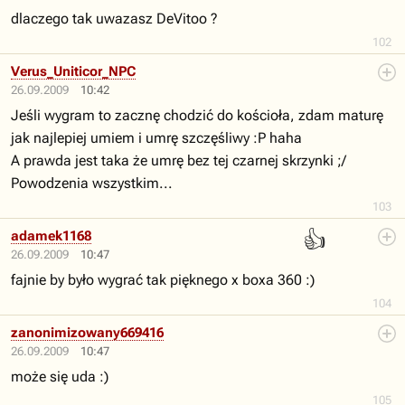
dlaczego tak uwazasz DeVitoo ?
102
Verus_Uniticor_NPC
26.09.2009
10:42
Jeśli wygram to zacznę chodzić do kościoła, zdam maturę
jak najlepiej umiem i umrę szczęśliwy :P haha
A prawda jest taka że umrę bez tej czarnej skrzynki ;/
Powodzenia wszystkim...
103
👍
adamek1168
26.09.2009
10:47
fajnie by było wygrać tak pięknego x boxa 360 :)
104
zanonimizowany669416
26.09.2009
10:47
może się uda :)
105