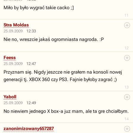
Miło by było wygrać takie cacko ;]
11
Stra Moldas
25.09.2009
12:33
Nie no, wreszcie jakaś ogromniasta nagroda. :P
12
Feess
25.09.2009
12:47
Przyznam się. Nigdy jeszcze nie grałem na konsoli nowej
generacji tj. XBOX 360 czy PS3. Fajnie byłoby zagrać ;)
13
Yaboll
25.09.2009
12:49
No niewiem jednego X box-a juz mam, ale ta gre chciałbym.
14
zanonimizowany657287