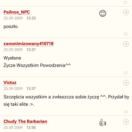
21
😊
Pailnos_NPC
25.09.2009
13:33
poszło.
22
zanonimizowany410718
25.09.2009
13:37
Wysłane
Życze Wszystkim Powodzenia^^
23
Victuz
25.09.2009
13:37
Szczęścia wszystkim a zwłaszcza sobie życzę ^^. Przydał by
się taki elite :>.
24
👍
Chudy The Barbarian
25.09.2009
13:56