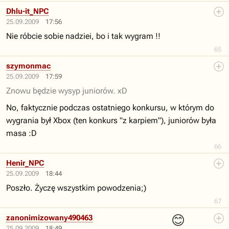
Dhlu-it_NPC
25.09.2009
17:56
Nie róbcie sobie nadziei, bo i tak wygram !!
65
szymonmac
25.09.2009
17:59
Znowu będzie wysyp juniorów. xD
No, faktycznie podczas ostatniego konkursu, w którym do
wygrania był Xbox (ten konkurs "z karpiem"), juniorów była
masa :D
66
Henir_NPC
25.09.2009
18:44
Poszło. Życzę wszystkim powodzenia;)
67
😊
zanonimizowany490463
25.09.2009
18:49