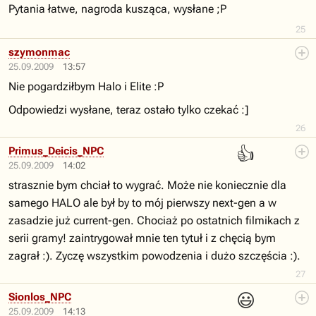
Pytania łatwe, nagroda kusząca, wysłane ;P
25
szymonmac
25.09.2009
13:57
Nie pogardziłbym Halo i Elite :P
Odpowiedzi wysłane, teraz ostało tylko czekać :]
26
👍
Primus_Deicis_NPC
25.09.2009
14:02
strasznie bym chciał to wygrać. Może nie koniecznie dla
samego HALO ale był by to mój pierwszy next-gen a w
zasadzie już current-gen. Chociaż po ostatnich filmikach z
serii gramy! zaintrygował mnie ten tytuł i z chęcią bym
zagrał :). Zyczę wszystkim powodzenia i dużo szczęścia :).
27
😃
Sionlos_NPC
25.09.2009
14:13