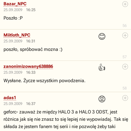
Bazar_NPC
25.09.2009
16:25
Poszło :P
56
😊
Miitloth_NPC
25.09.2009
16:31
poszło, spróbować mozna :)
57
👍
zanonimizowany638886
25.09.2009
16:33
Wysłane. Życze wszystkim powodzenia.
58
😡
adas1
25.09.2009
16:37
geforc- zauważ że między HALO 3 a HALO 3 ODST, jest
różnica jak się nie znasz to się lepiej nie wypowiadaj. Tak się
składa że jestem fanem tej serii i nie pozwolę żeby taki