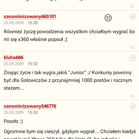
42
😒
zanonimizowany665101
25.09.2009
15:28
Również życzę powodzenia wszystkim chciałbym wygrać bo
mi się x360 właśnie popsuł ;(
43
kluha666
25.09.2009
15:32
Znając życie i tak wygra jakiś "Junior" ;/ Konkursy powinny
być dla Golowiczów z przynajmniej 1000 postów i rocznym
stażem...
44
zanonimizowany546776
25.09.2009
15:33
Poszło :)
Ogromnie bym się cieszył, gdybym wygrał... Chciałem kiedyś