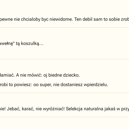
ewne nie chcialoby byc niewidome. Ten debil sam to sobie zrob
awełnę" tą koszulką...
damiać. A nie mówić: oj biedne dziecko.
robi to powiesz: oo super, nie dostaniesz wpierdzielu.
ie! Jebać, karać, nie wyróżniać! Selekcja naturalna jakaś w przy