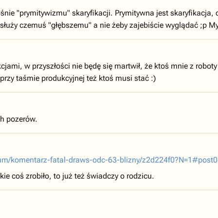
ie "prymitywizmu" skaryfikacji. Prymitywna jest skaryfikacja, o 
 służy czemuś "głębszemu" a nie żeby zajebiście wyglądać ;p Myś
cjami, w przyszłości nie będę się martwił, że ktoś mnie z roboty
 przy taśmie produkcyjnej też ktoś musi stać :)
ch pozerów.
forum/komentarz-fatal-draws-odc-63-blizny/z2d224f0?N=1#post
akie coś zrobiło, to już też świadczy o rodzicu.