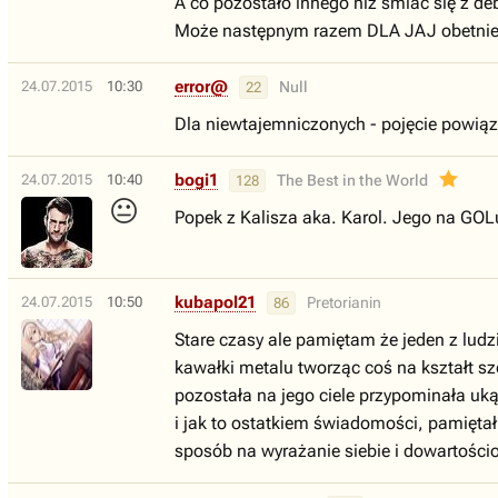
A co pozostało innego niż śmiać się z deb
Może następnym razem DLA JAJ obetnie s
error@
24.07.2015
10:30
Null
22
Dla niewtajemniczonych - pojęcie powiąz
bogi1
24.07.2015
10:40
The Best in the World
128
😐
Popek z Kalisza aka. Karol. Jego na GOLu 
kubapol21
24.07.2015
10:50
Pretorianin
86
Stare czasy ale pamiętam że jeden z ludz
kawałki metalu tworząc coś na kształt sz
pozostała na jego ciele przypominała uką
i jak to ostatkiem świadomości, pamięta
sposób na wyrażanie siebie i dowartości