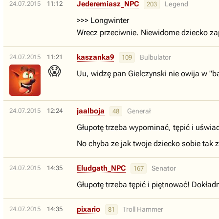
Jederemiasz_NPC
24.07.2015
11:12
Legend
203
>>> Longwinter
Wrecz przeciwnie. Niewidome dziecko zap
kaszanka9
24.07.2015
11:21
Bulbulator
109
😱
Uu, widzę pan Gielczynski nie owija w "b
jaalboja
24.07.2015
12:24
Generał
48
Głupotę trzeba wypominać, tępić i uświa
No chyba ze jak twoje dziecko sobie tak z
Eludgath_NPC
24.07.2015
14:35
Senator
167
Głupotę trzeba tępić i piętnować! Dokładn
pixario
24.07.2015
14:35
Troll Hammer
81