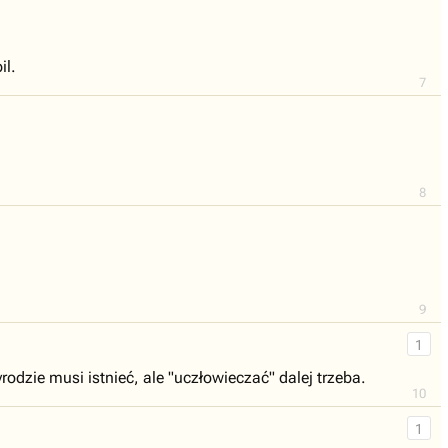
il.
7
8
9
1
rodzie musi istnieć, ale "uczłowieczać" dalej trzeba.
10
1