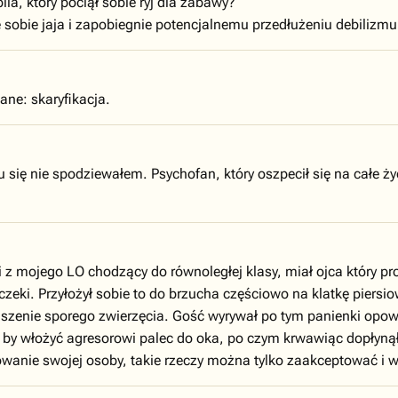
ila, który pociął sobie ryj dla zabawy?
obie jaja i zapobiegnie potencjalnemu przedłużeniu debilizmu
ane: skaryfikacja.
się nie spodziewałem. Psychofan, który oszpecił się na całe życ
i z mojego LO chodzący do równoległej klasy, miał ojca który p
czeki. Przyłożył sobie to do brzucha częściowo na klatkę piersi
szenie sporego zwierzęcia. Gość wyrywał po tym panienki opowia
ł by włożyć agresorowi palec do oka, po czym krwawiąc dopłynął
owanie swojej osoby, takie rzeczy można tylko zaakceptować i 