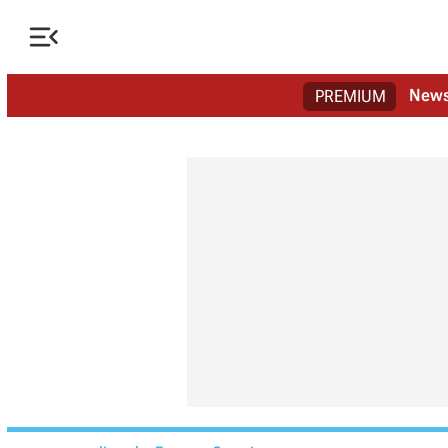

New
PREMIUM