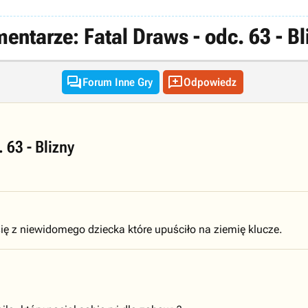
entarze: Fatal Draws - odc. 63 - Bl


Forum Inne Gry
Odpowiedz
 63 - Blizny
ię z niewidomego dziecka które upuściło na ziemię klucze.