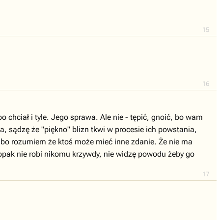
15
16
o chciał i tyle. Jego sprawa. Ale nie - tępić, gnoić, bo wam
a, sądzę że "piękno" blizn tkwi w procesie ich powstania,
ie, bo rozumiem że ktoś może mieć inne zdanie. Że nie ma
chłopak nie robi nikomu krzywdy, nie widzę powodu żeby go
17