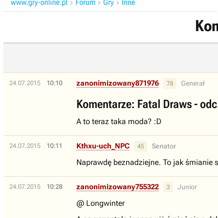
www.gry-online.pl
Forum
Gry
Inne



Kom
zanonimizowany871976
24.07.2015
10:10
Generał
78
Komentarze: Fatal Draws - odc.
A to teraz taka moda? :D
Kthxu-uch_NPC
24.07.2015
10:11
Senator
45
Naprawdę beznadziejne. To jak śmianie s
zanonimizowany755322
24.07.2015
10:28
Junior
3
@ Longwinter