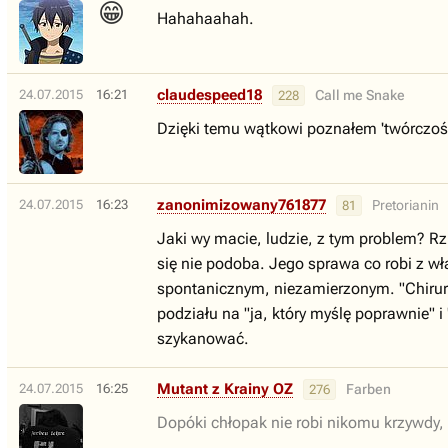
😁
Hahahaahah.
claudespeed18
24.07.2015
16:21
Call me Snake
228
Dzięki temu wątkowi poznałem 'twórczość'
zanonimizowany761877
24.07.2015
16:23
Pretorianin
81
Jaki wy macie, ludzie, z tym problem? Rzuc
się nie podoba. Jego sprawa co robi z wł
spontanicznym, niezamierzonym. "Chirurgi
podziału na "ja, który myślę poprawnie" i
szykanować.
Mutant z Krainy OZ
24.07.2015
16:25
Farben
276
Dopóki chłopak nie robi nikomu krzywdy