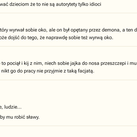
ć dzieciom że to nie są autorytety tylko idioci
 który wyrwał sobie oko, ale on był opętany przez demona, a ten
że dojść do tego, że naprawdę sobie też wyrwą oko.
to pociął i kij z nim, niech sobie jajka do nosa przeszczepi i m
nikt go do pracy nie przyjmie z taką facjatą.
, ludzie...
eby mu robić sławy.