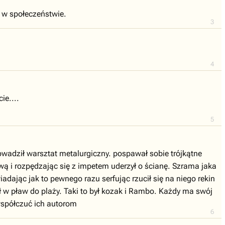
 w społeczeństwie.
3
4
ie....
5
rowadził warsztat metalurgiczny. pospawał sobie trójkątne
ową i rozpędzając się z impetem uderzył o ścianę. Szrama jaka
dając jak to pewnego razu serfując rzucił się na niego rekin
 w pław do plaży. Taki to był kozak i Rambo. Każdy ma swój
współczuć ich autorom
6