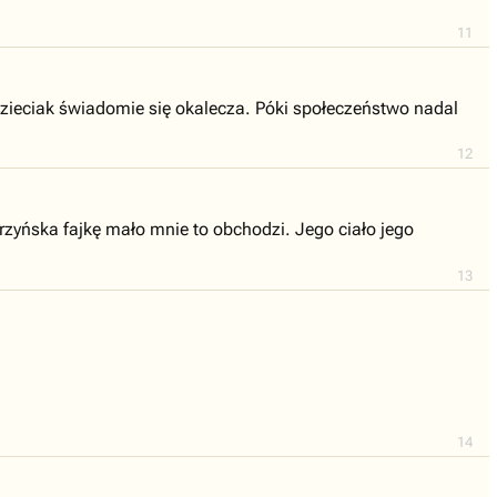
11
 dzieciak świadomie się okalecza. Póki społeczeństwo nadal
12
urzyńska fajkę mało mnie to obchodzi. Jego ciało jego
13
14