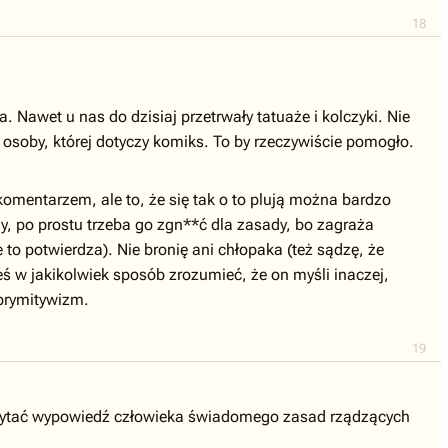
18
. Nawet u nas do dzisiaj przetrwały tatuaże i kolczyki. Nie
oby, której dotyczy komiks. To by rzeczywiście pomogło.
 komentarzem, ale to, że się tak o to plują można bardzo
nny, po prostu trzeba go zgn**ć dla zasady, bo zagraża
to potwierdza). Nie bronię ani chłopaka (też sądzę, że
steś w jakikolwiek sposób zrozumieć, że on myśli inaczej,
 prymitywizm.
19
oczytać wypowiedź człowieka świadomego zasad rządzących