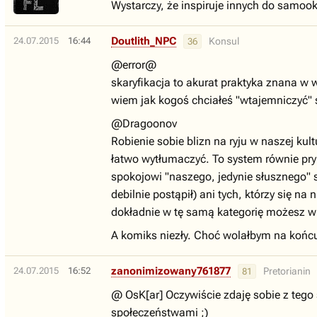
Wystarczy, że inspiruje innych do samook
Doutlith_NPC
24.07.2015
16:44
Konsul
36
@error@
skaryfikacja to akurat praktyka znana w w
wiem jak kogoś chciałeś "wtajemniczyć"
@Dragoonov
Robienie sobie blizn na ryju w naszej kul
łatwo wytłumaczyć. To system równie prymi
spokojowi "naszego, jedynie słusznego" s
debilnie postąpił) ani tych, którzy się na
dokładnie w tę samą kategorię możesz wrz
A komiks niezły. Choć wolałbym na końcu 
zanonimizowany761877
24.07.2015
16:52
Pretorianin
81
@ OsK[ar] Oczywiście zdaję sobie z teg
społeczeństwami ;)