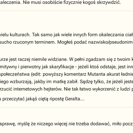
aleczenia. Nie musi osobiście fizycznie kogoś skrzywdzić.
ielu kulturach. Tak samo jak wiele innych form okaleczania ciała
 sucho rzuconym terminem. Mogłeś podać nazwisko/pseudonim os
turze jest raczej niemile widziane. W pełni zgadzam się z twoim
tywny i pierwotny jak skaryfikacje - jeżeli ktoś odstaje, jest i
połeczeństwa (edit: powyższy komentarz Mutanta akurat ładnie 
 niego wzburzają, jakby im matkę zabił. Sądzę tylko, że jeżeli je
ucić internetowych hejterów. Nie tak łatwo wykorzenić z ludzi
przeczytać jakąś ciętą ripostę Geralta...
o sprawę, myślę że niczego więcej nie trzeba dodawać, miło p