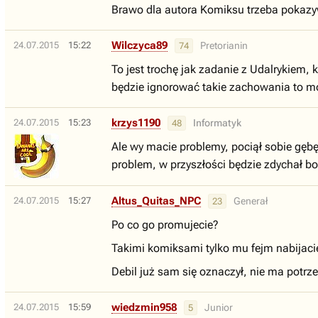
Brawo dla autora Komiksu trzeba pokazywa
Wilczyca89
24.07.2015
15:22
Pretorianin
74
To jest trochę jak zadanie z Udalrykiem,
będzie ignorować takie zachowania to mo
krzys1190
24.07.2015
15:23
Informatyk
48
Ale wy macie problemy, pociął sobie gębę 
problem, w przyszłości będzie zdychał bo 
Altus_Quitas_NPC
24.07.2015
15:27
Generał
23
Po co go promujecie?
Takimi komiksami tylko mu fejm nabijacie
Debil już sam się oznaczył, nie ma potrz
wiedzmin958
24.07.2015
15:59
Junior
5