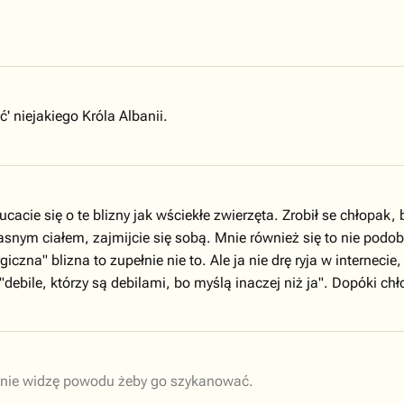
 niejakiego Króla Albanii.
acie się o te blizny jak wściekłe zwierzęta. Zrobił se chłopak, b
asnym ciałem, zajmijcie się sobą. Mnie również się to nie podob
czna" blizna to zupełnie nie to. Ale ja nie drę ryja w internec
 "debile, którzy są debilami, bo myślą inaczej niż ja". Dopóki 
, nie widzę powodu żeby go szykanować.