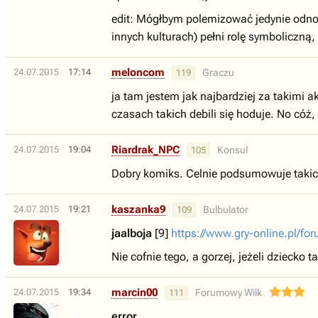
edit: Mógłbym polemizować jedynie odnośn
innych kulturach) pełni rolę symboliczną,
meloncom
24.07.2015
17:14
Graczu
119
ja tam jestem jak najbardziej za takimi ak
czasach takich debili się hoduje. No cóż,
Riardrak_NPC
24.07.2015
19:04
Konsul
105
Dobry komiks. Celnie podsumowuje taki
kaszanka9
24.07.2015
19:21
Bulbulator
109
jaalboja
[9]
https://www.gry-online.pl/
Nie cofnie tego, a gorzej, jeżeli dziecko t
marcin00
24.07.2015
19:34
Forumowy Wilk
111
error