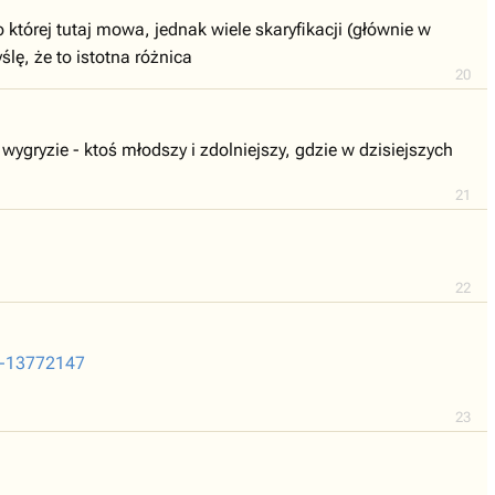
której tutaj mowa, jednak wiele skaryfikacji (głównie w
lę, że to istotna różnica
20
 wygryzie - ktoś młodszy i zdolniejszy, gdzie w dzisiejszych
21
22
0-13772147
23