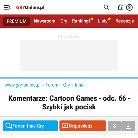




Newsroom
Gry
Rankingi
Listy
Recenzje
PREMIUM
www.gry-online.pl
Forum
Gry
Inne



Komentarze: Cartoon Games - odc. 66 -
Szybki jak pocisk




Forum Inne Gry
Odpowiedz