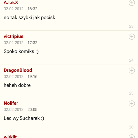
A.l.e.X
02.02.2012
16:32
no tak szybki jak pocisk
23
victripius
02.02.2012
17:32
Spoko komiks :)
24
DragonBlood
02.02.2012
19:16
heheh dobre
25
Nolifer
02.02.2012
20:05
Leciwy Sucharek :)
26
wirklit