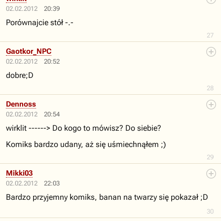
02.02.2012
20:39
Porównajcie stół -.-
27
Gaotkor_NPC
02.02.2012
20:52
dobre;D
28
Dennoss
02.02.2012
20:54
wirklit ------> Do kogo to mówisz? Do siebie?
Komiks bardzo udany, aż się uśmiechnąłem ;)
29
Mikki03
02.02.2012
22:03
Bardzo przyjemny komiks, banan na twarzy się pokazał ;D
30