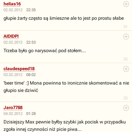
helias16
02.02.2012
22:35
głupie żarty często są śmieszne ale to jest po prostu słabe
31
AIDIDPl
02.02.2012
22:53
Trzeba było go narysować pod stołem...
32
claudespeed18
03.02.2012
08:02
'beer time' :] Mona powinna to ironicznie skomentować a nie
głupio sie dziwić
33
Jaro7788
04.02.2012
01:28
Dzisiejszy Max pewnie byłby szybki jak pocisk w przypadku
zgoła innej czynności niż picie piwa...