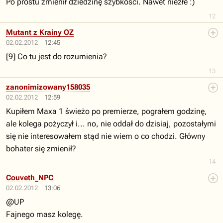
Po prostu zmienił dziedzinę szybkości. Nawet niezłe :)
12
Mutant z Krainy OZ
02.02.2012
12:45
[9] Co tu jest do rozumienia?
13
zanonimizowany158035
02.02.2012
12:59
Kupiłem Maxa 1 świeżo po premierze, pograłem godzinę,
ale kolega pożyczył i... no, nie oddał do dzisiaj, pozostałymi
się nie interesowałem stąd nie wiem o co chodzi. Główny
bohater się zmienił?
14
Couveth_NPC
02.02.2012
13:06
@UP
Fajnego masz kolegę.