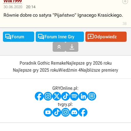
Wilk1999
30.06.2020
20:14
Równie dobre co satyra "Pijaństwo" Ignacego Krasickiego.
38



Forum
Forum Inne Gry
Odpowiedz


Poradnik Gothic Remake
Najlepsze gry 2026 roku
Najlepsze gry 2025 roku
Wiedźmin 4
Najbliższe premiery
GRYOnline.pl:
tvgry.pl: