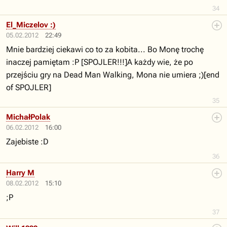
34
El_Miczelov :)
05.02.2012
22:49
Mnie bardziej ciekawi co to za kobita... Bo Monę trochę
inaczej pamiętam :P [SPOJLER!!!]A każdy wie, że po
przejściu gry na Dead Man Walking, Mona nie umiera ;)[end
of SPOJLER]
35
MichałPolak
06.02.2012
16:00
Zajebiste :D
36
Harry M
08.02.2012
15:10
;P
37