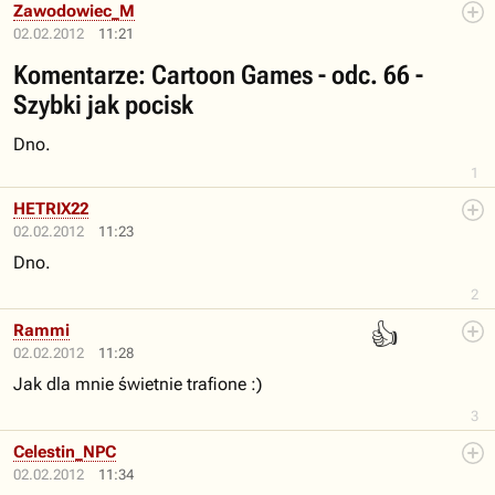
Zawodowiec_M
02.02.2012
11:21
Komentarze: Cartoon Games - odc. 66 -
Szybki jak pocisk
Dno.
1
HETRIX22
02.02.2012
11:23
Dno.
2
👍
Rammi
02.02.2012
11:28
Jak dla mnie świetnie trafione :)
3
Celestin_NPC
02.02.2012
11:34