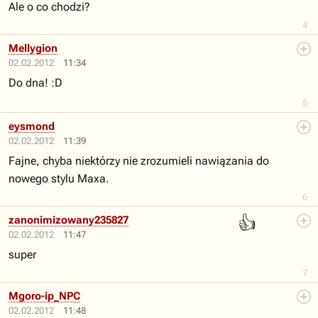
Ale o co chodzi?
4
Mellygion
02.02.2012
11:34
Do dna! :D
5
eysmond
02.02.2012
11:39
Fajne, chyba niektórzy nie zrozumieli nawiązania do
nowego stylu Maxa.
6
👍
zanonimizowany235827
02.02.2012
11:47
super
7
Mgoro-ip_NPC
02.02.2012
11:48