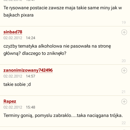
Te rysowane postacie zawsze maja takie same miny jak w
bajkach pixara
19
sinbad78
02.02.2012
14:24
czyżby tematyka alkoholowa nie pasowała na stronę
główną? dlaczego to zniknęło?
20
zanonimizowany742496
02.02.2012
14:57
takie sobie ;d
21
Rapez
02.02.2012
15:48
Terminy gonią, pomyslu zabraklo....taka naciągana trójka.
22