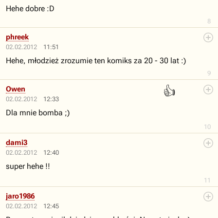
Hehe dobre :D
8
phreek
02.02.2012
11:51
Hehe, młodzież zrozumie ten komiks za 20 - 30 lat :)
9
👍
Owen
02.02.2012
12:33
Dla mnie bomba ;)
10
dami3
02.02.2012
12:40
super hehe !!
11
jaro1986
02.02.2012
12:45