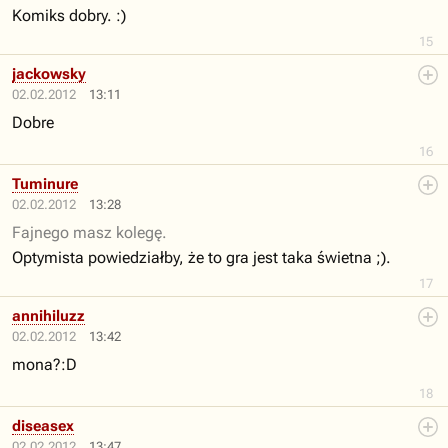
Komiks dobry. :)
15
jackowsky
02.02.2012
13:11
Dobre
16
Tuminure
02.02.2012
13:28
Fajnego masz kolegę.
Optymista powiedziałby, że to gra jest taka świetna ;).
17
annihiluzz
02.02.2012
13:42
mona?:D
18
diseasex
02.02.2012
13:47