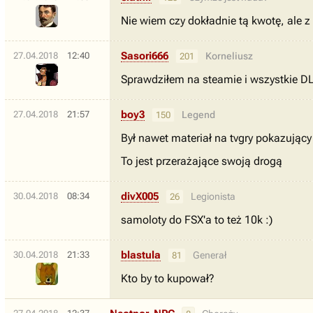
Nie wiem czy dokładnie tą kwotę, ale 
Sasori666
27.04.2018
12:40
Korneliusz
201
Sprawdziłem na steamie i wszystkie DL
boy3
27.04.2018
21:57
Legend
150
Był nawet materiał na tvgry pokazujący
To jest przerażające swoją drogą
divX005
30.04.2018
08:34
Legionista
26
samoloty do FSX'a to też 10k :)
blastula
30.04.2018
21:33
Generał
81
Kto by to kupował?