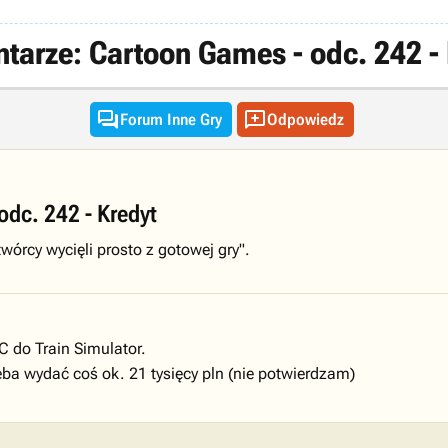
tarze: Cartoon Games - odc. 242 - 


Forum Inne Gry
Odpowiedz
dc. 242 - Kredyt
twórcy wycięli prosto z gotowej gry".
C do Train Simulator.
zeba wydać coś ok. 21 tysięcy pln (nie potwierdzam)