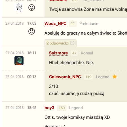
😜
Twoja szanowna Żona ma może wolną 
Wodz_NPC
27.04.2018
17:03
Pretorianin
11
😡
Apeluję do graczy na całym świecie: Sko
2
odpowiedzi
Salzmore
27.04.2018
18:11
Konsul
47
Hhehehehehehhe. Nie.
Gniewomir_NPC
28.04.2018
00:13
Legend
119
3/10
czuć inspirację cudzą pracą
boy3
27.04.2018
18:45
Legend
150
Ottis, twoje komiksy miażdżą XD
Pozdro! :D