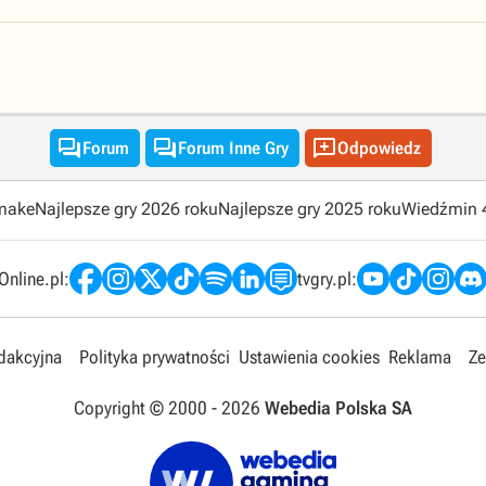



Forum
Forum Inne Gry
Odpowiedz
emake
Najlepsze gry 2026 roku
Najlepsze gry 2025 roku
Wiedźmin 
nline.pl:
tvgry.pl:
edakcyjna
Polityka prywatności
Ustawienia cookies
Reklama
Ze
Copyright © 2000 -
2026
Webedia Polska SA