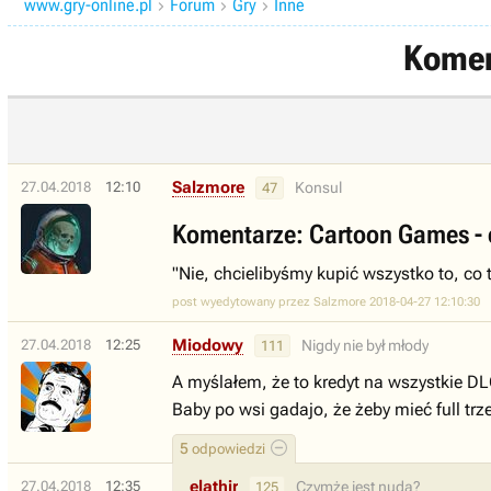
www.gry-online.pl
Forum
Gry
Inne



Komen
Salzmore
27.04.2018
12:10
Konsul
47
Komentarze: Cartoon Games - o
"Nie, chcielibyśmy kupić wszystko to, co 
post wyedytowany przez Salzmore 2018-04-27 12:10:30
Miodowy
27.04.2018
12:25
Nigdy nie był młody
111
A myślałem, że to kredyt na wszystkie DL
Baby po wsi gadajo, że żeby mieć full tr
5
odpowiedzi
elathir
27.04.2018
12:35
Czymże jest nuda?
125