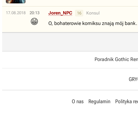
Joren_NPC
17.08.2018
20:13
Konsul
16
😁
O, bohaterowie komiksu znają mój bank.
Poradnik Gothic R
GRYO
O nas
Regulamin
Polityka r