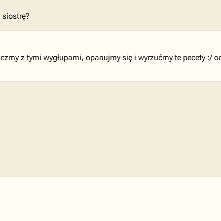
siostrę?
ńczmy z tymi wygłupami, opanujmy się i wyrzućmy te pecety :/ o