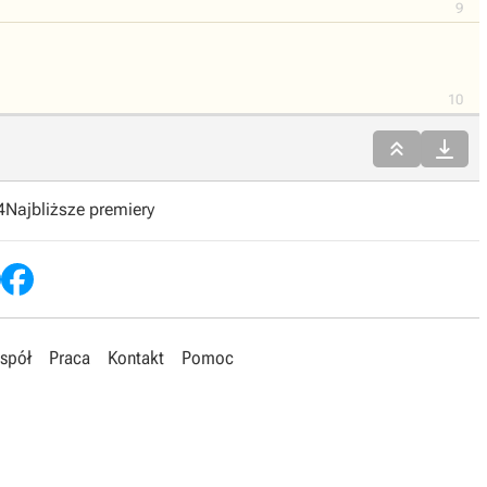
9
10


4
Najbliższe premiery
spół
Praca
Kontakt
Pomoc