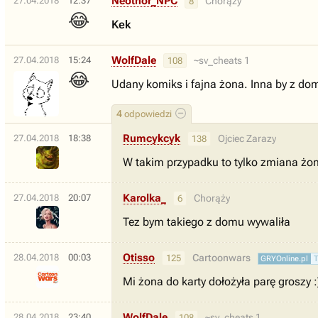
Neotnor_NPC
27.04.2018
12:37
Chorąży
8
😂
Kek
WolfDale
27.04.2018
15:24
~sv_cheats 1
108
😂
Udany komiks i fajna żona. Inna by z domu
4
odpowiedzi
Rumcykcyk
27.04.2018
18:38
Ojciec Zarazy
138
W takim przypadku to tylko zmiana żon
Karolka_
27.04.2018
20:07
Chorąży
6
Tez bym takiego z domu wywaliła
Otisso
28.04.2018
00:03
Cartoonwars
125
GRYOnline.pl
Mi żona do karty dołożyła parę groszy :
WolfDale
28.04.2018
23:40
~sv_cheats 1
108