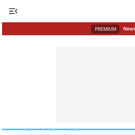

New
PREMIUM