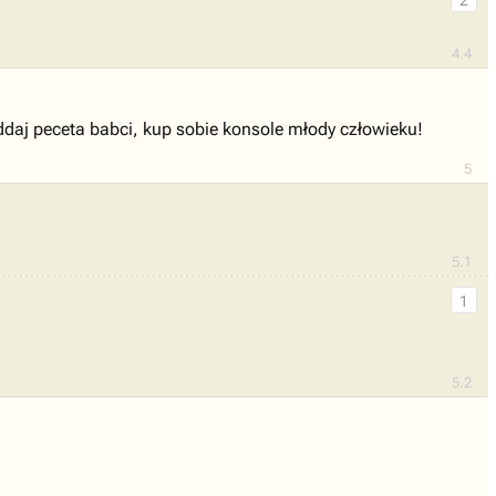
2
4.4
ddaj peceta babci, kup sobie konsole młody człowieku!
5
5.1
1
5.2