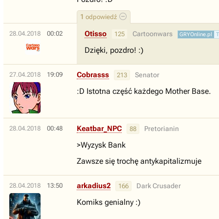
1
odpowiedź
Otisso
28.04.2018
00:02
Cartoonwars
125
GRYOnline.pl
Dzięki, pozdro! :)
Cobrasss
27.04.2018
19:09
Senator
213
:D Istotna część każdego Mother Base.
Keatbar_NPC
28.04.2018
00:48
Pretorianin
88
>Wyzysk Bank
Zawsze się trochę antykapitalizmuje
arkadius2
28.04.2018
13:50
Dark Crusader
166
Komiks genialny :)