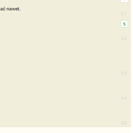
zać nawet.
2.1
5
2.2
2.3
2.4
2.5