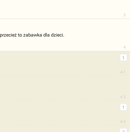
3
przecież to zabawka dla dzieci.
4
1
4.1
4.2
1
4.3