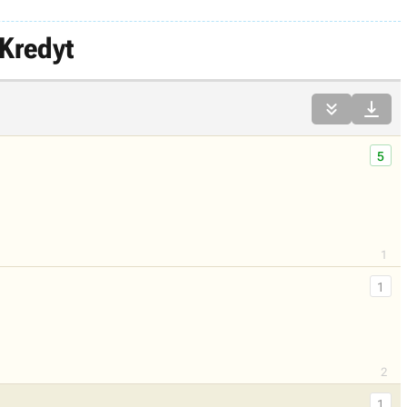
Kredyt


5
1
1
2
1